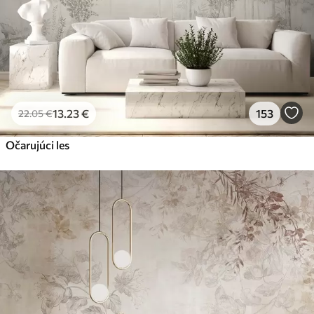
13
.23
€
153
22
.05
€
Očarujúci les