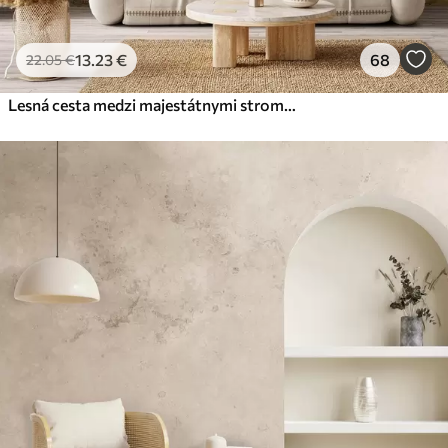
13
.23
€
68
22
.05
€
Lesná cesta medzi majestátnymi stromami v akvarelovom štýle