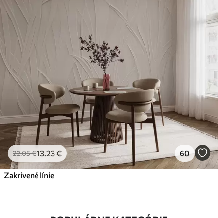
13
.23
€
60
22
.05
€
Zakrivené línie