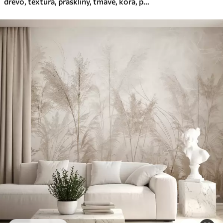
drevo, textúra, praskliny, tmavé, kôra, povrch