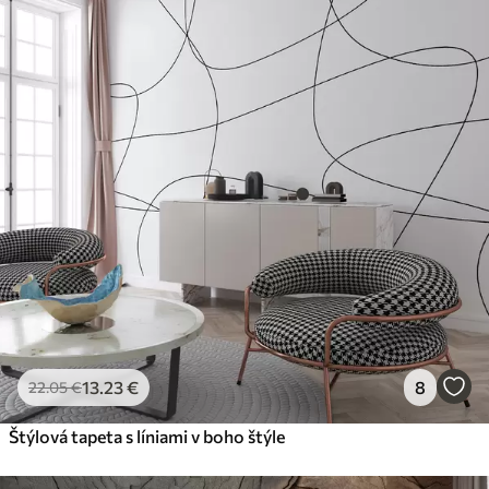
13
.23
€
8
22
.05
€
Štýlová tapeta s líniami v boho štýle