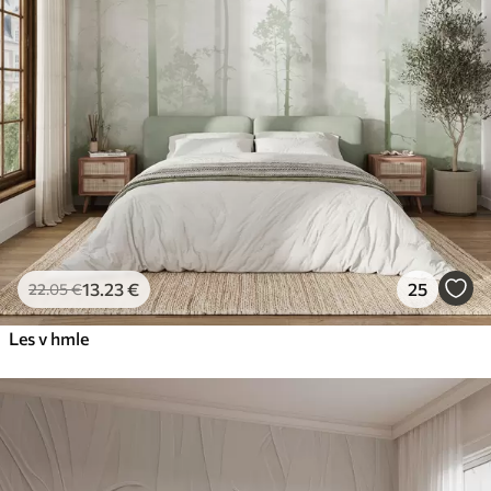
13
.23
€
25
22
.05
€
Les v hmle