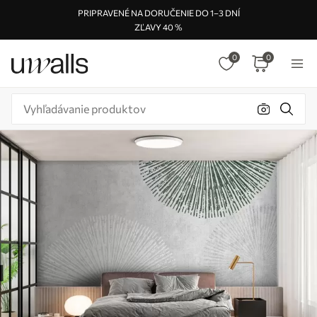
PRIPRAVENÉ NA DORUČENIE DO 1–3 DNÍ
ZĽAVY 40 %
0
0