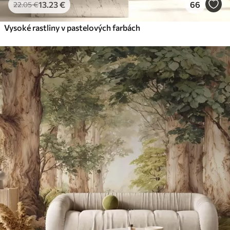
13
.23
€
66
22
.05
€
Vysoké rastliny v pastelových farbách