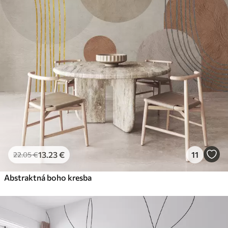
45
.00
27
.00
€
/m²
Premium
56
.67
34
.00
€
/m²
Prémiový vinyl
65
.00
39
.00
€
/m²
Peel and Stick
81
.67
49
.00
€
/m²
13
.23
€
11
22
.05
€
Abstraktná boho kresba