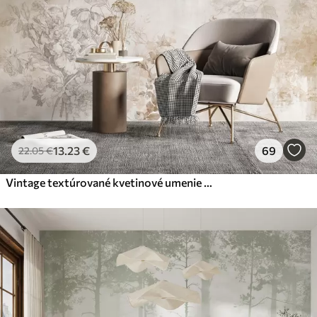
13
.23
€
69
22
.05
€
Vintage textúrované kvetinové umenie s jemnými ilustráciami záhradných kvetov a listov v kreslenom štýle, v jemných pastelových béžových a sépia odtieňoch