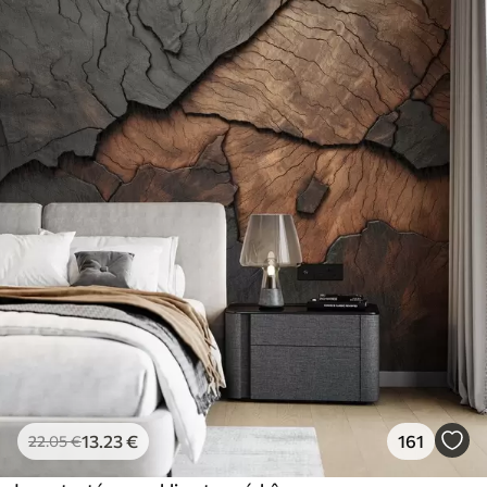
13
.23
€
161
22
.05
€