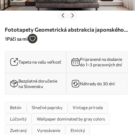
Fototapety Geometrická abstrakcia japonského
vzoru Nr. u74078
1
Páči sa mi
Pripravené na dodanie
Tapeta na vašu veľkosť
do 1–3 pracovných dní
Bezplatné doručenie
Náhrady do 30 dní
na Slovensku
Betón
Slnečné paprsky
Vintage príroda
Lúčovitý
Wallpaper dominated by gray colors
Zvetraný
Vyrezávanie
Etnický