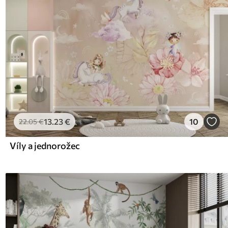
13
.23
€
10
22
.05
€
Víly a jednorožec