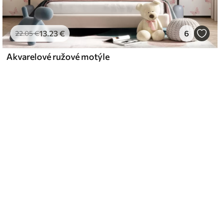
13
.23
€
6
22
.05
€
Akvarelové ružové motýle