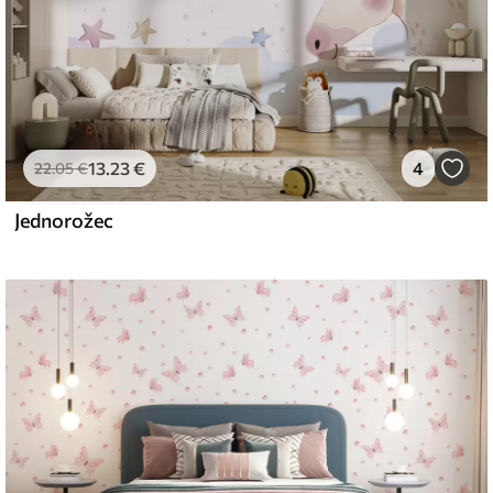
13
.23
€
4
22
.05
€
Jednorožec