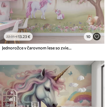
13
.23
€
10
22
.05
€
Jednorožce v čarovnom lese so zvieratami