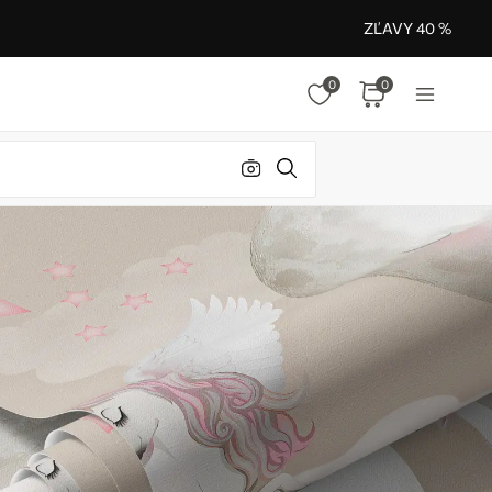
ZĽAVY 40 %
0
0