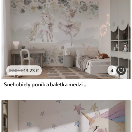
emium
67
34
.00
€
/m²
13
.23
€
4
l and Stick
22
.05
€
67
49
.00
€
/m²
Snehobiely poník a baletka medzi kvetmi a oblakmi