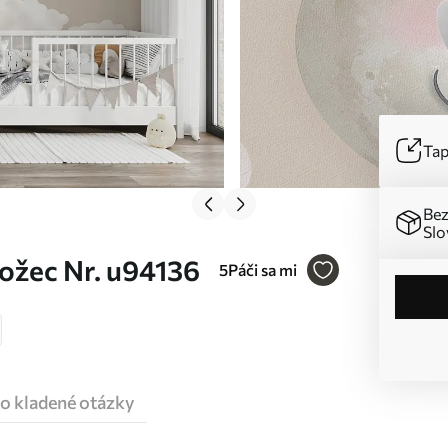
Tap
Bez
Slo
ožec Nr. u94136
5
Páči sa mi
o kladené otázky