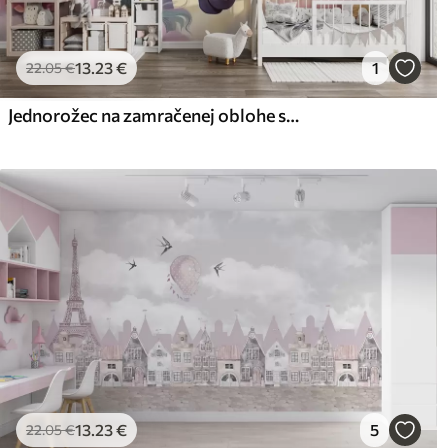
13
.23
€
1
22
.05
€
Jednorožec na zamračenej oblohe s dúhou
13
.23
€
5
22
.05
€