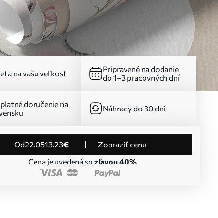
Pripravené na dodanie
eta na vašu veľkosť
do 1–3 pracovných dní
platné doručenie na
Náhrady do 30 dní
vensku
od
22
.05
13
.23
€
Zobraziť cenu
Cena je uvedená so
zľavou 40%
.