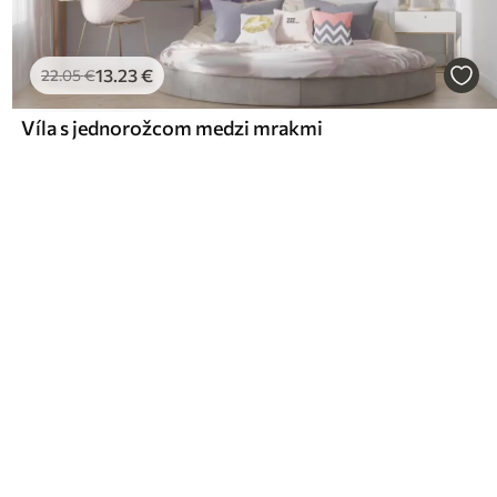
13
.23
€
22
.05
€
Víla s jednorožcom medzi mrakmi