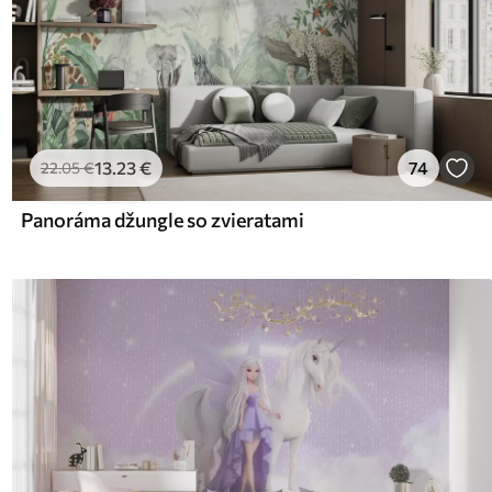
13
.23
€
74
22
.05
€
Panoráma džungle so zvieratami