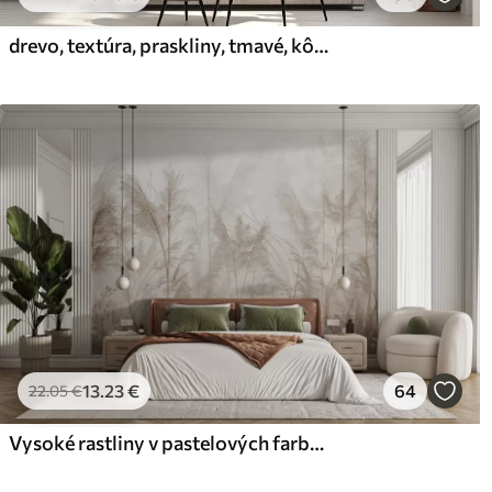
drevo, textúra, praskliny, tmavé, kôra, povrch
Prémiový vinyl
Pee
65
.00
81
.
39
.00
€
/m²
13
.23
€
64
22
.05
€
Vysoké rastliny v pastelových farbách