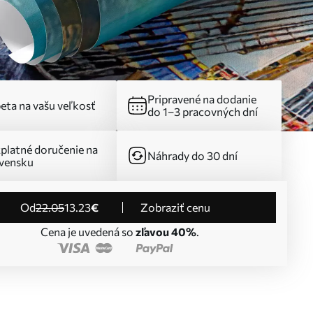
Pripravené na dodanie
eta na vašu veľkosť
do 1–3 pracovných dní
platné doručenie na
Náhrady do 30 dní
vensku
od
22
.05
13
.23
€
Zobraziť cenu
Cena je uvedená so
zľavou 40%
.