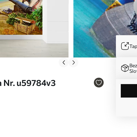
Tap
Bez
Slo
a Nr. u59784v3