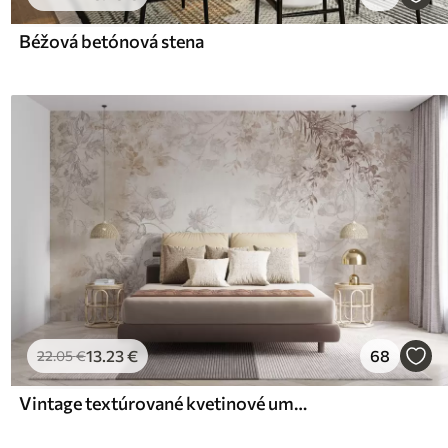
Béžová betónová stena
13
.23
€
68
22
.05
€
Vintage textúrované kvetinové umenie s jemnými ilustráciami záhradných kvetov a listov v kreslenom štýle, v jemných pastelových béžových a sépia odtieňoch