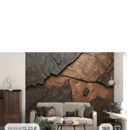
Dokončenie
Polomatný.
Výroba
Obrázok sa vytlačí vo vami u
so šírkou až 50 cm.
Okrem toho
Môžete pridať lak a/alebo le
Čistenie
Tapetu môžete jemne vyčist
povrchovou úpravou sa môžu
Spôsob aplikácie
Plynulá aplikácia
Dostupné materiály
Štandard
Pr
45
.00
56
.
27
.00
€
/m²
13
.23
€
160
22
.05
€