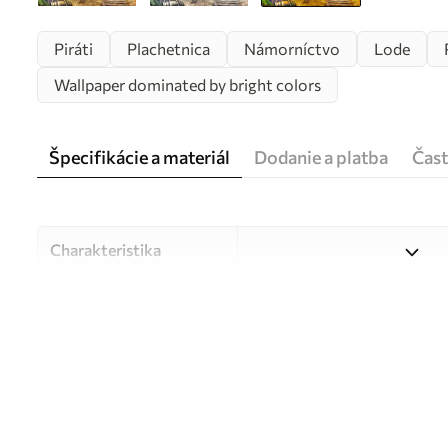
Piráti
Plachetnica
Námorníctvo
Lode
Wallpaper dominated by bright colors
Špecifikácie a materiál
Dodanie a platba
Čast
Charakteristika
Materiál
Vyberte si z troch vysokokv
pre rôzne miestnosti a rozpo
počas procesu prispôsobeni
Autor
UWALLS
Číslo článku
u59784v3