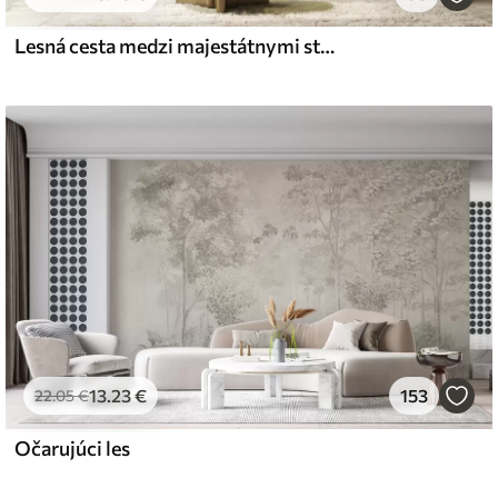
Lesná cesta medzi majestátnymi stromami v akvarelovom štýle
l and Stick
67
49
.00
€
/m²
13
.23
€
153
22
.05
€
Očarujúci les