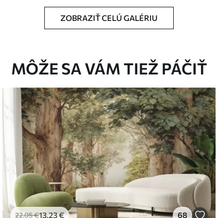
ZOBRAZIŤ CELÚ GALÉRIU
rčenej veľkosti a rozreže sa na rovnaké pásy
MÔŽE SA VÁM TIEŽ PÁČIŤ
pidlo na tapety.
iť mäkkou špongiou. Tapety s lakovanou
 čistiť vodou.
emium
67
34
.00
€
/m²
13
.23
€
68
22
.05
€