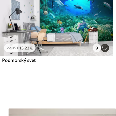
13
.23
€
9
22
.05
€
Podmorský svet