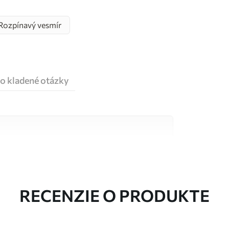
Rozpínavý vesmír
o kladené otázky
alitných materiálov, z ktorých každý je vhodný
čty. Viac informácií nájdete nižšie alebo
a.
RECENZIE O PRODUKTE