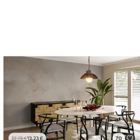
13
.23
€
70
22
.05
€