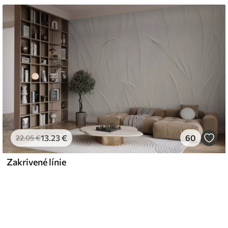
13
.23
€
60
22
.05
€
Zakrivené línie