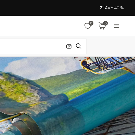
ZĽAVY 40 %
0
0