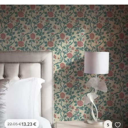
13
.23
€
22
.05
€
5