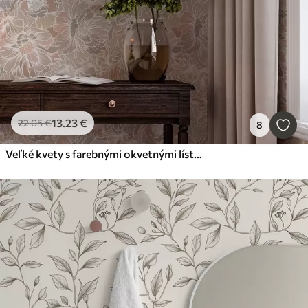
13
.23
€
22
.05
€
8
Veľké kvety s farebnými okvetnými lístkami v pastelových odtieňoch