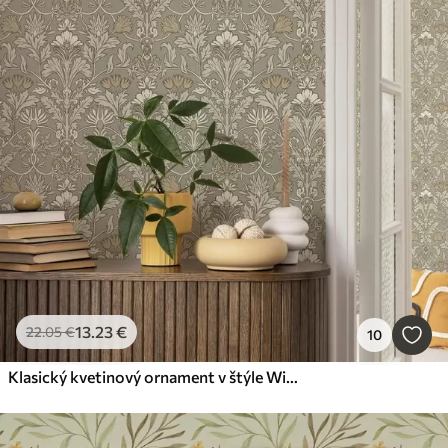
13
.23
€
22
.05
€
10
Klasický kvetinový ornament v štýle Williama Morrisa