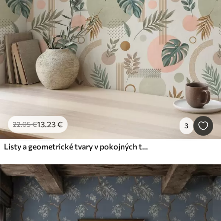
13
.23
€
22
.05
€
3
Listy a geometrické tvary v pokojných teplých odtieňoch