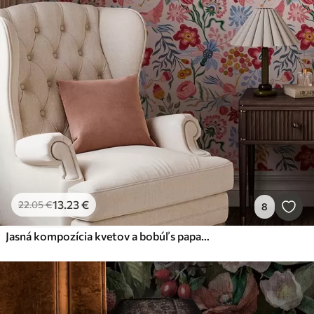
13
.23
€
22
.05
€
8
Jasná kompozícia kvetov a bobúľ s papagájmi