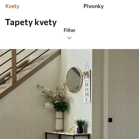
Kvety
Pivonky
Tapety kvety
Filter
Značky
Najobľúbenejšie
Obnovenie všetkého