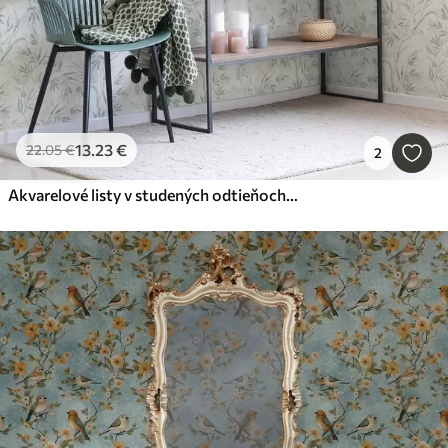
13
.23
€
22
.05
€
2
Akvarelové listy v studených odtieňoch, minimalistický dizajn