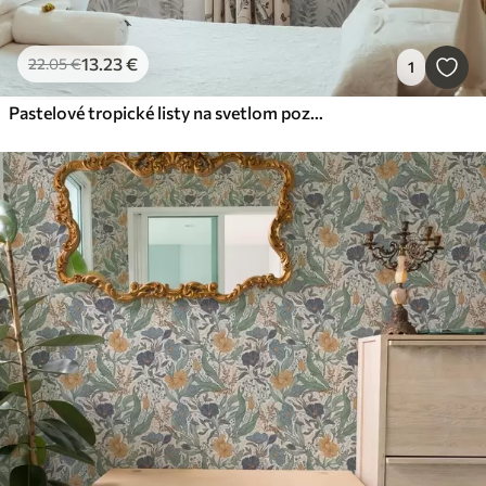
13
.23
€
22
.05
€
1
Pastelové tropické listy na svetlom pozadí, jemná textúra