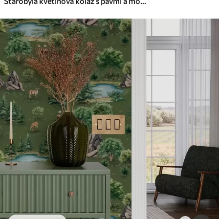
Starobylá kvetinová koláž s pávmi a motýľmi