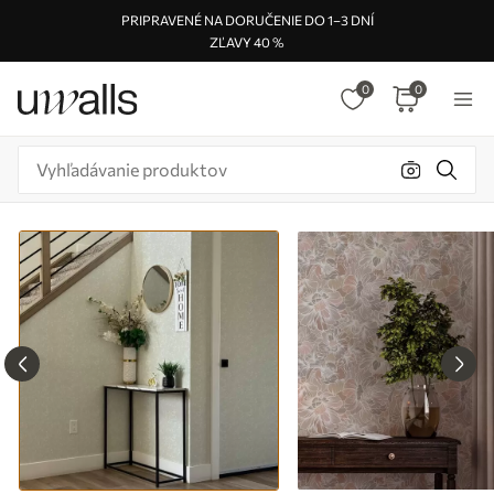
PRIPRAVENÉ NA DORUČENIE DO 1–3 DNÍ
ZĽAVY 40 %
0
0