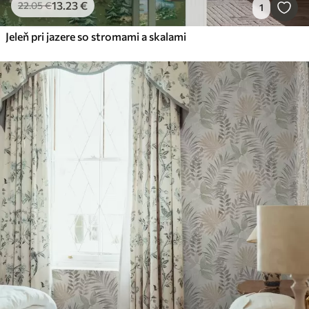
13
.23
€
22
.05
€
1
Jeleň pri jazere so stromami a skalami