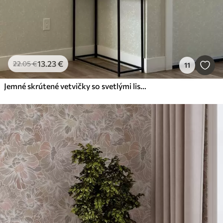
13
.23
€
22
.05
€
11
Jemné skrútené vetvičky so svetlými listami