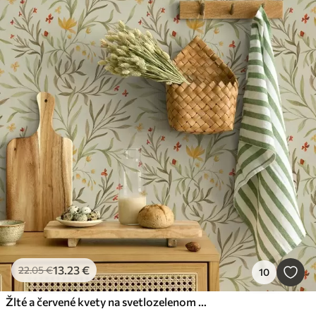
13
.23
€
22
.05
€
10
Žlté a červené kvety na svetlozelenom pozadí