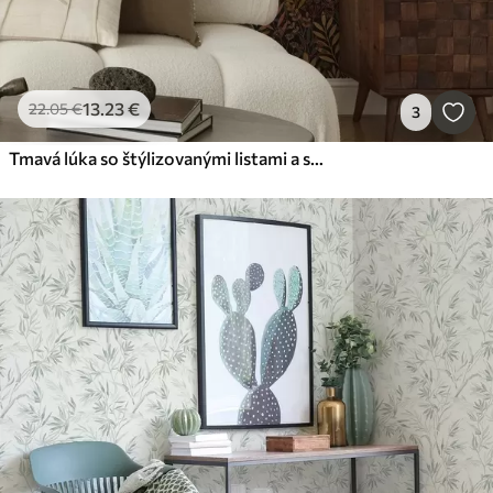
13
.23
€
22
.05
€
3
Tmavá lúka so štýlizovanými listami a semennými strukmi