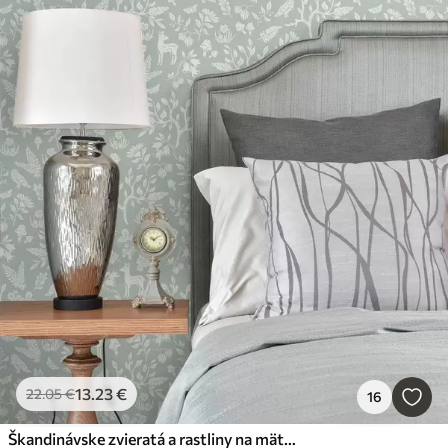
13
.23
€
22
.05
€
16
Škandinávske zvieratá a rastliny na mätovom pozadí