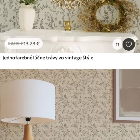
13
.23
€
22
.05
€
11
Jednofarebné lúčne trávy vo vintage štýle