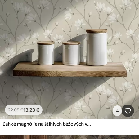
13
.23
€
22
.05
€
4
Ľahké magnólie na štíhlych béžových vetvách