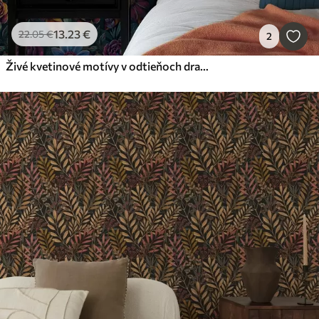
13
.23
€
22
.05
€
2
Živé kvetinové motívy v odtieňoch drahokamov na tmavomodrom pozadí