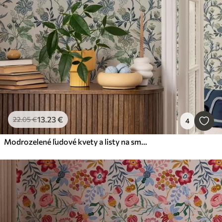
13
.23
€
22
.05
€
4
Modrozelené ľudové kvety a listy na smotanovej farbe