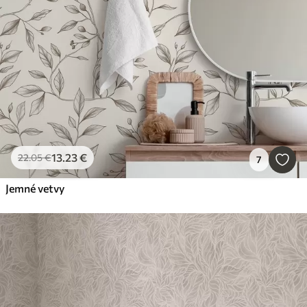
13
.23
€
22
.05
€
7
Jemné vetvy