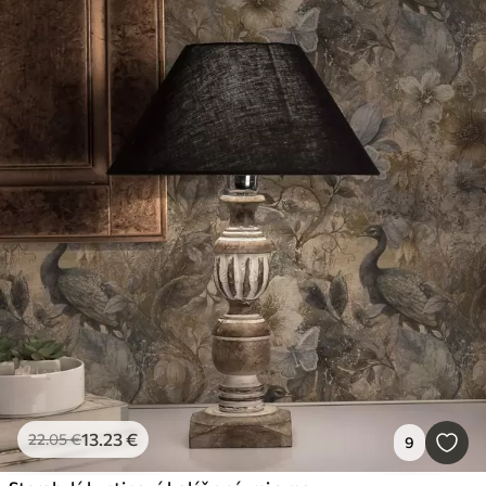
13
.23
€
22
.05
€
9