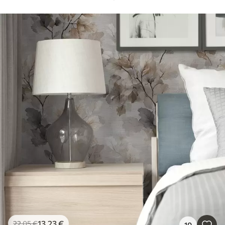
13
.23
€
22
.05
€
10