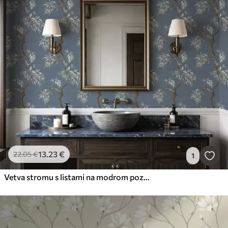
13
.23
€
22
.05
€
1
Vetva stromu s listami na modrom pozadí