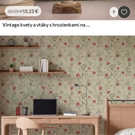
13
.23
€
22
.05
€
7
Vintage kvety a vtáky s hrozienkami na olivovom pozadí