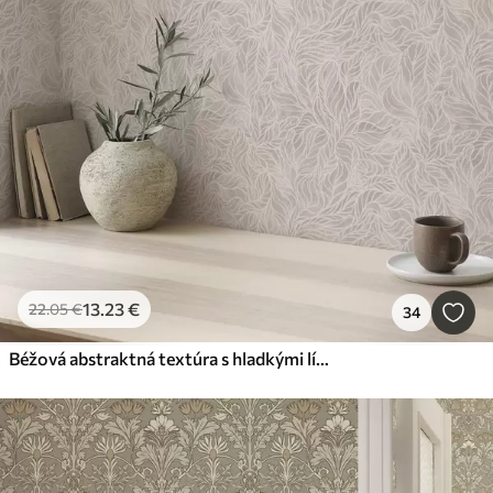
13
.23
€
22
.05
€
34
Béžová abstraktná textúra s hladkými líniami listov