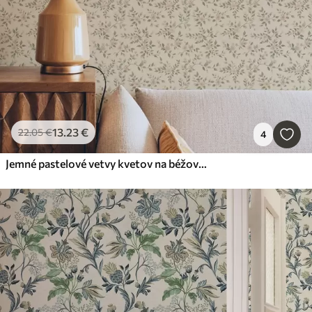
13
.23
€
22
.05
€
4
Jemné pastelové vetvy kvetov na béžovom pozadí