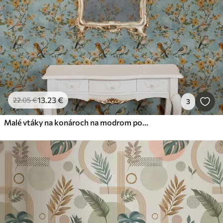
13
.23
€
22
.05
€
3
Malé vtáky na konároch na modrom pozadí