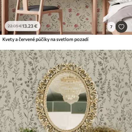
13
.23
€
22
.05
€
7
Kvety a červené púčiky na svetlom pozadí