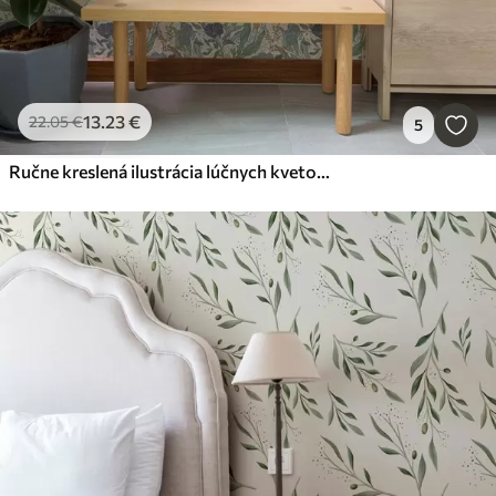
13
.23
€
22
.05
€
5
Ručne kreslená ilustrácia lúčnych kvetov v teplých farbách