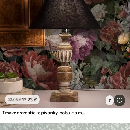
13
.23
€
22
.05
€
7
Tmavé dramatické pivonky, bobule a motýľ na čiernom pozadí