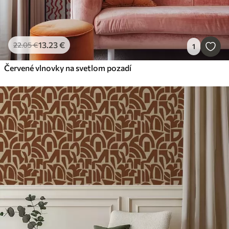
13
.23
€
22
.05
€
1
Červené vlnovky na svetlom pozadí