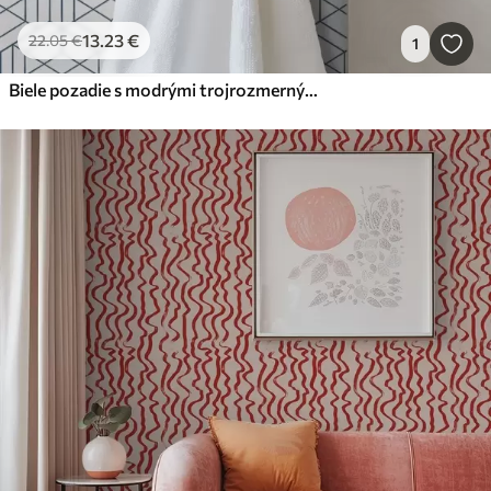
13
.23
€
22
.05
€
1
Biele pozadie s modrými trojrozmernými geometrickými kockami