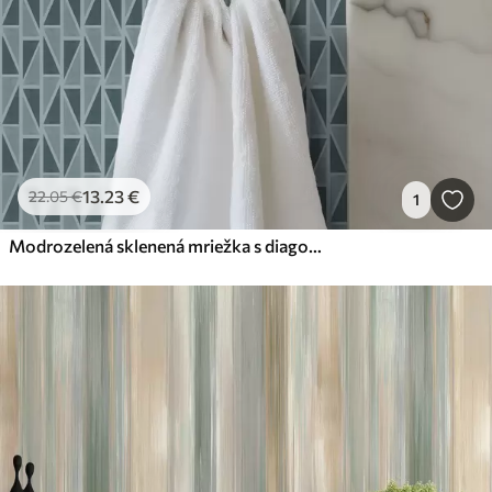
13
.23
€
22
.05
€
1
Modrozelená sklenená mriežka s diagonálnymi výstuhami