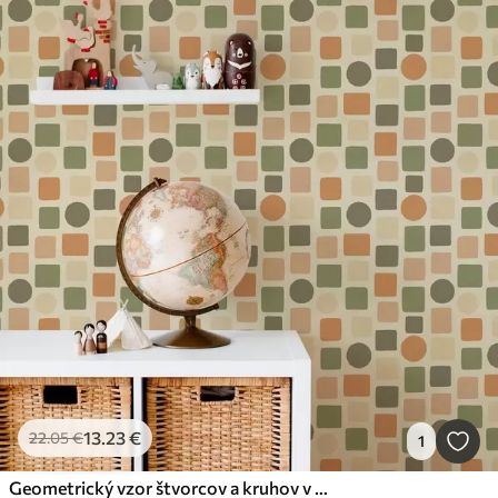
13
.23
€
22
.05
€
1
Geometrický vzor štvorcov a kruhov v teplých tónoch