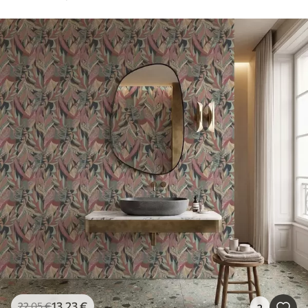
13
.23
€
22
.05
€
2