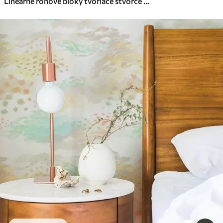
Lineárne rohové bloky tvoriace štvorce v teplej sivej farbe