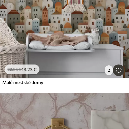
13
.23
€
22
.05
€
2
Malé mestské domy