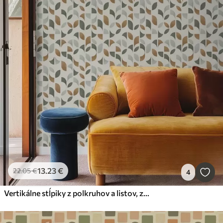
13
.23
€
22
.05
€
4
Vertikálne stĺpiky z polkruhov a listov, zelená terakota