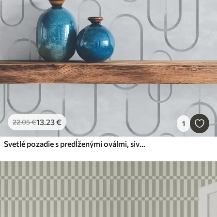
13
.23
€
22
.05
€
1
Svetlé pozadie s predĺženými oválmi, sivými obrysmi