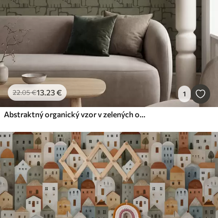
13
.23
€
22
.05
€
1
Abstraktný organický vzor v zelených odtieňoch