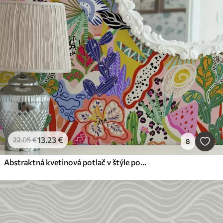
13
.23
€
22
.05
€
8
Abstraktná kvetinová potlač v štýle pop art