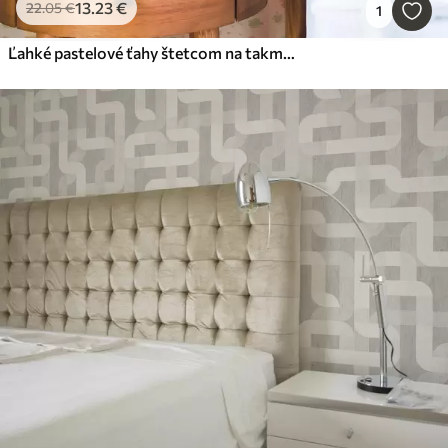
13
.23
€
22
.05
€
1
Ľahké pastelové ťahy štetcom na takmer bielom pozadí