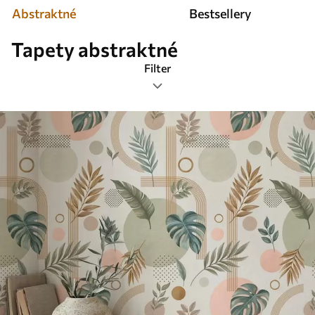
Abstraktné
Bestsellery
Tapety abstraktné
Filter
Značky
Najobľúbenejšie
Obnovenie všetkého