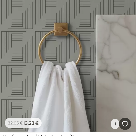
13
.23
€
22
.05
€
1