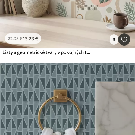
13
.23
€
22
.05
€
3
Listy a geometrické tvary v pokojných teplých odtieňoch