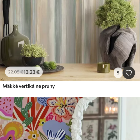
13
.23
€
22
.05
€
5
Mäkké vertikálne pruhy