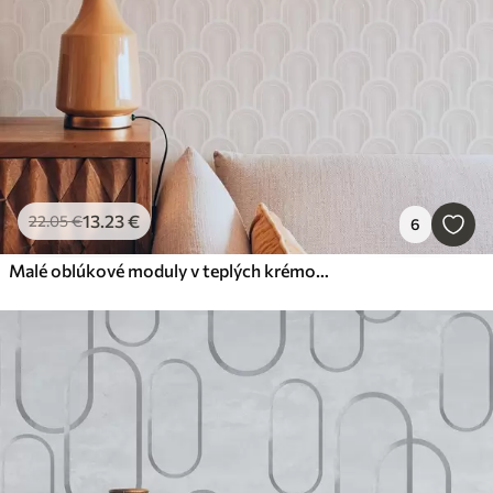
13
.23
€
22
.05
€
6
Malé oblúkové moduly v teplých krémovo-béžových odtieňoch