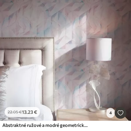
13
.23
€
22
.05
€
4
Abstraktné ružové a modré geometrické vzory