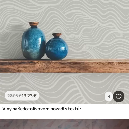
13
.23
€
22
.05
€
4
Vlny na šedo-olivovom pozadí s textúrou tkaniny