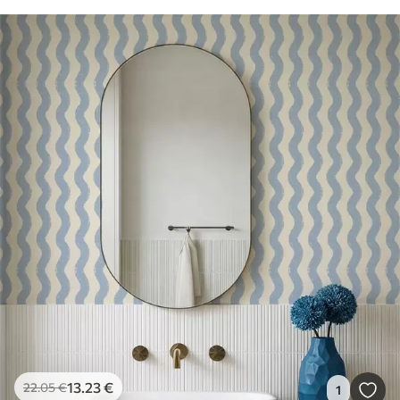
13
.23
€
22
.05
€
1