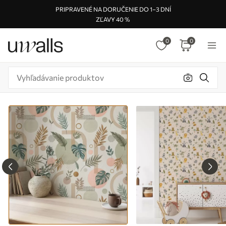
PRIPRAVENÉ NA DORUČENIE DO 1–3 DNÍ
ZĽAVY 40 %
0
0