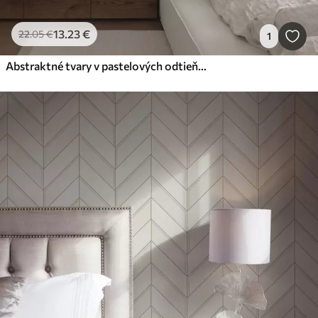
13
.23
€
22
.05
€
1
Abstraktné tvary v pastelových odtieňoch