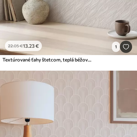
13
.23
€
22
.05
€
1
Textúrované ťahy štetcom, teplá béžová farba