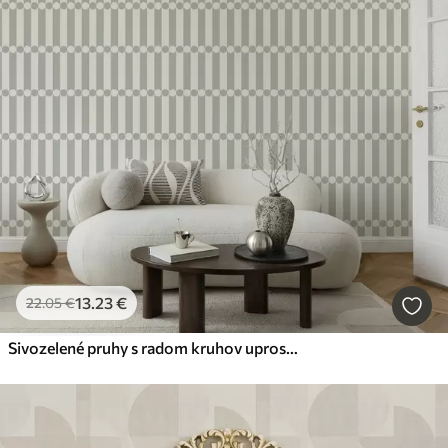
13
.23
€
22
.05
€
Sivozelené pruhy s radom kruhov uprostred