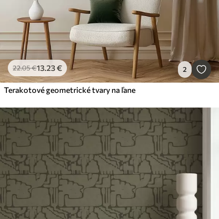
13
.23
€
22
.05
€
2
Terakotové geometrické tvary na ľane