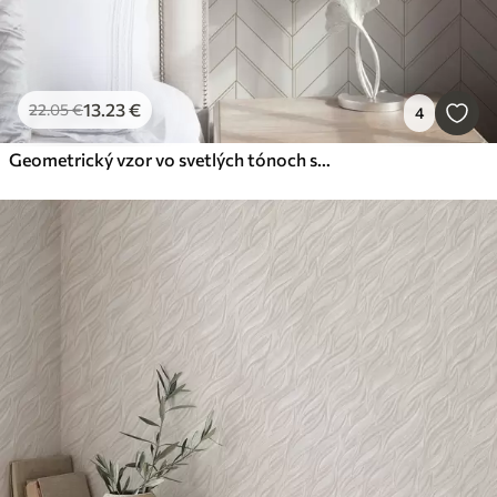
13
.23
€
22
.05
€
4
Geometrický vzor vo svetlých tónoch s líniami