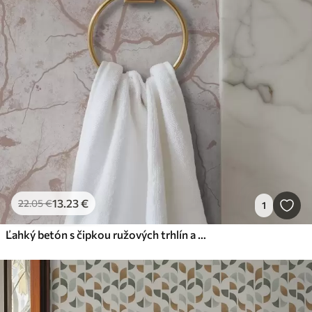
13
.23
€
22
.05
€
1
Ľahký betón s čipkou ružových trhlín a škvŕn