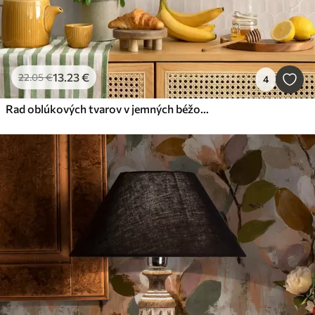
13
.23
€
22
.05
€
4
Rad oblúkových tvarov v jemných béžových pruhoch, retro štýl