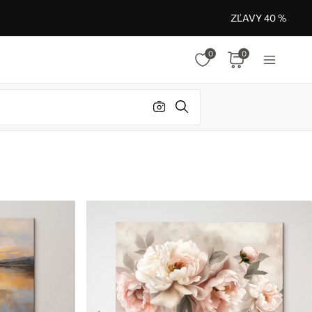
ZĽAVY 40 %
0
0