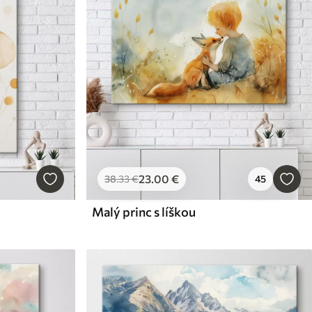
23
.00
€
38
.33
€
45
Malý princ s líškou