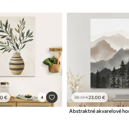
00
€
23
.00
€
4
38
.33
€
Abstraktné akvarelové ho