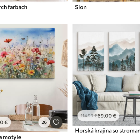
ých farbách
Slon
69
.00
€
114
.99
€
00
€
26
Horská krajina so stroma
 a motýle