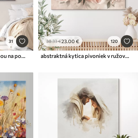
23
.00
€
31
38
.33
€
120
Krajinomaľba s plachetnicou na pokojnom mori, oranžová a žltá obloha, vzdialené hory
abstraktná kytica pivoniek v ružových tónoch