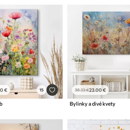
00
€
23
.00
€
15
38
.33
€
eb
Bylinky a divé kvety