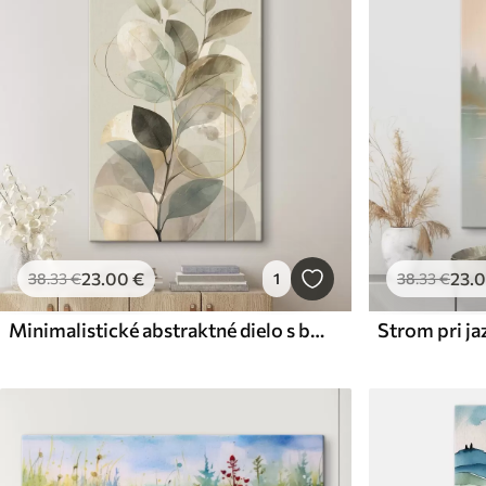
23
.00
€
23
.
38
.33
€
1
38
.33
€
Minimalistické abstraktné dielo s botanickou tematikou, elegantná olivová ratolesť s jemnými šalviovo zelenými a teplými béžovými listami
Strom pri ja