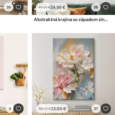
24
.99
€
39
41
.65
€
38
Abstraktná krajina so západom slnka
23
.00
€
3
38
.33
€
27