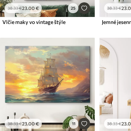
23
.00
€
23
.
38
.33
€
25
38
.33
€
Vlčie maky vo vintage štýle
Jemné jesen
23
.00
€
23
.
38
.33
€
11
38
.33
€