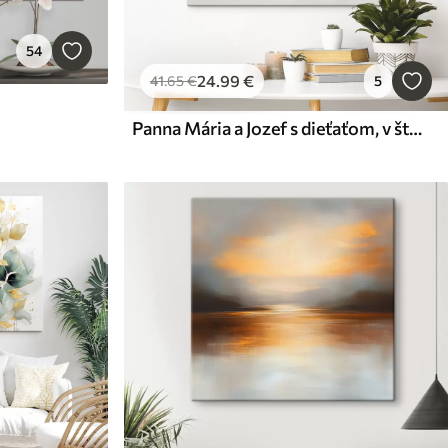
54
24
.99
€
41
.65
€
5
Panna Mária a Jozef s dieťaťom, v štýle akvarelu