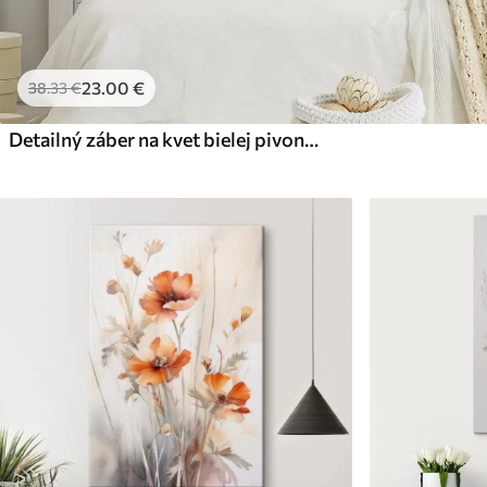
23
.00
€
38
.33
€
Detailný záber na kvet bielej pivonky s kvapôčkami vody na okvetných lístkoch na rozostrenom pozadí