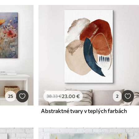
23
.00
€
25
38
.33
€
2
Abstraktné tvary v teplých farbách