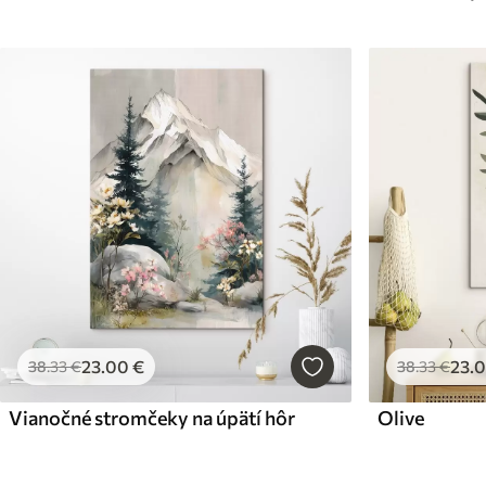
23
.00
€
23
.
38
.33
€
38
.33
€
Vianočné stromčeky na úpätí hôr
Olive