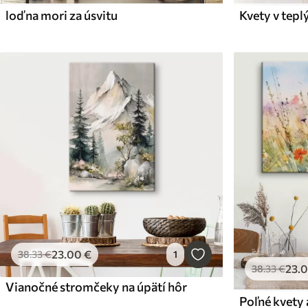
loď na mori za úsvitu
Kvety v tepl
23
.00
€
38
.33
€
1
23
.
38
.33
€
Vianočné stromčeky na úpätí hôr
Poľné kvety