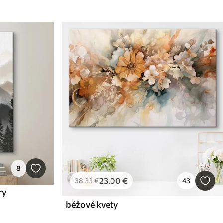
8
23
.00
€
38
.33
€
43
ry
béžové kvety