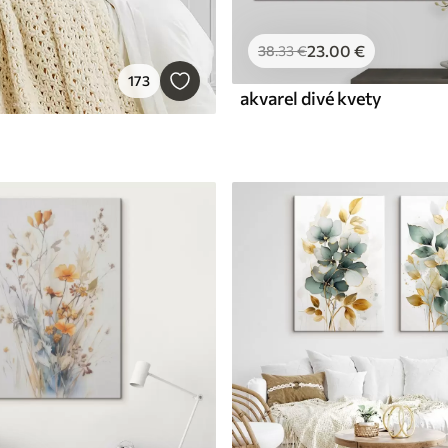
23
.00
€
38
.33
€
173
akvarel divé kvety