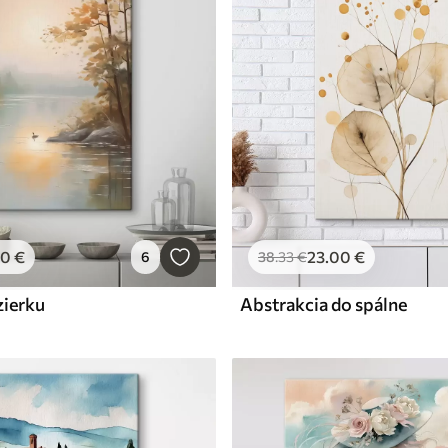
00
€
23
.00
€
6
38
.33
€
zierku
Abstrakcia do spálne