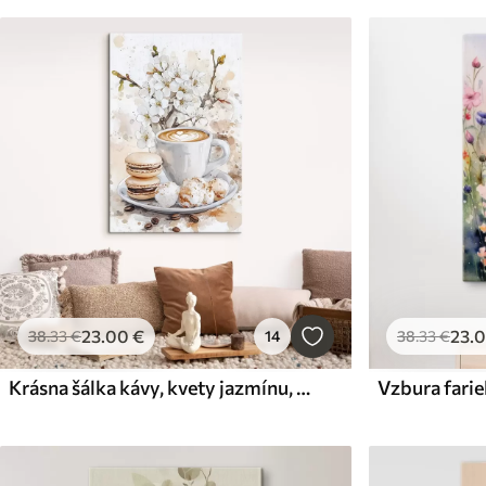
23
.00
€
23
.
38
.33
€
14
38
.33
€
Krásna šálka kávy, kvety jazmínu, makrónky, jemné akvarelové farby
Vzbura fari