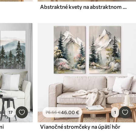
Abstraktné kvety na abstraktnom pozadí
46
.00
€
17
76
.66
€
1
mi
Vianočné stromčeky na úpätí hôr