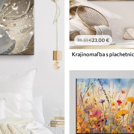
23
.00
€
38
.33
€