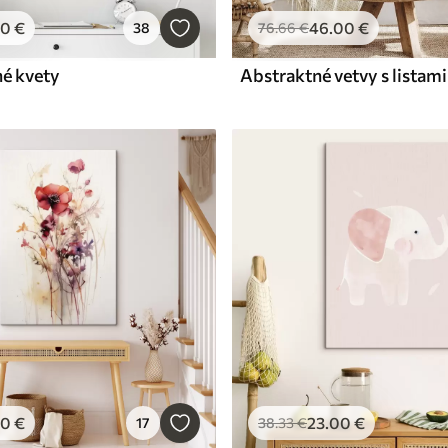
00
€
46
.00
€
38
76
.66
€
né kvety
Abstraktné vetvy s listami
00
€
23
.00
€
17
38
.33
€