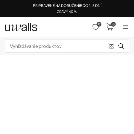
PRIPRAVENÉ NA DORUČENIE DO 1–3 DNÍ
ZĽAVY 40 %
0
0