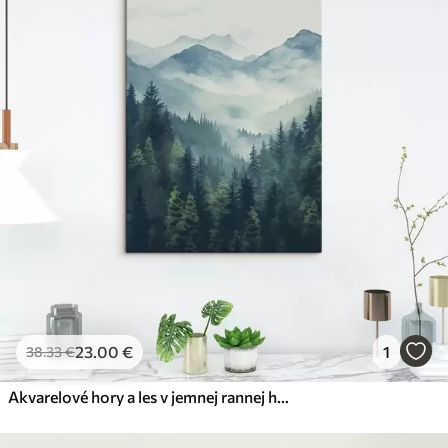
23
.00
€
1
38
.33
€
Akvarelové hory a les v jemnej rannej hmle