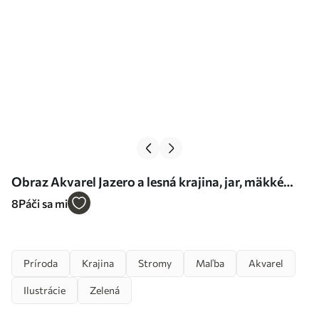
Obraz Akvarel Jazero a lesná krajina, jar, mäkké
prírodné zelené farby Nr. s36503
8
Páči sa mi
Príroda
Krajina
Stromy
Maľba
Akvarel
Ilustrácie
Zelená