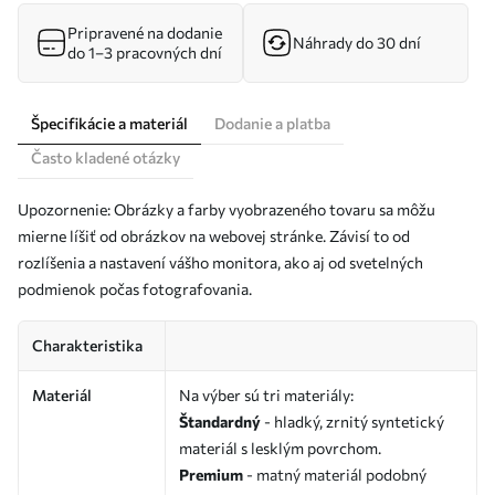
Pripravené na dodanie
Náhrady do 30 dní
do 1–3 pracovných dní
Špecifikácie a materiál
Dodanie a platba
Často kladené otázky
Upozornenie: Obrázky a farby vyobrazeného tovaru sa môžu
mierne líšiť od obrázkov na webovej stránke. Závisí to od
rozlíšenia a nastavení vášho monitora, ako aj od svetelných
podmienok počas fotografovania.
Charakteristika
Materiál
Na výber sú tri materiály:
Štandardný
- hladký, zrnitý syntetický
materiál s lesklým povrchom.
Premium
- matný materiál podobný