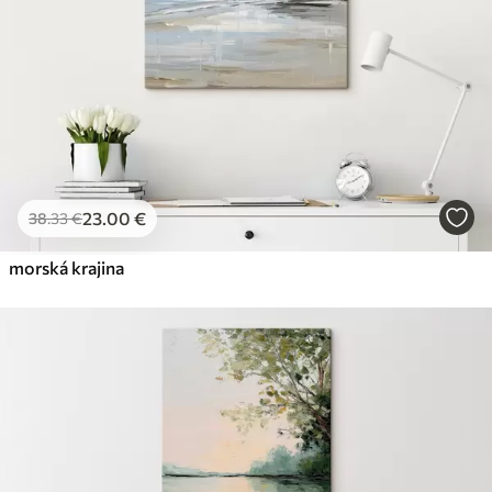
23
.00
€
38
.33
€
morská krajina