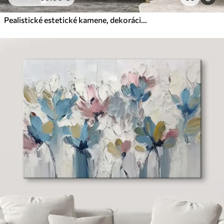
Pealistické estetické kamene, dekorácie domov, prirodzené osvetlenie