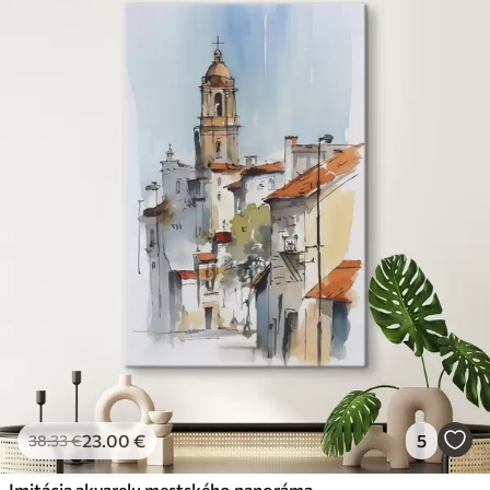
23
.00
€
5
38
.33
€
Imitácia akvarelu mestského panorámatu