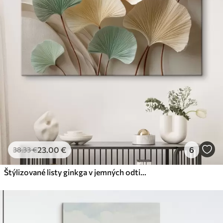
23
.00
€
6
38
.33
€
Štýlizované listy ginkga v jemných odtieňoch