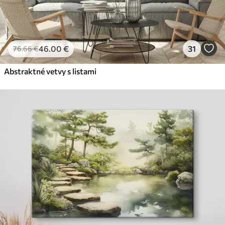
46
.00
€
31
76
.66
€
Abstraktné vetvy s listami