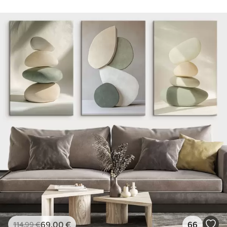
69
.00
€
66
114
.99
€