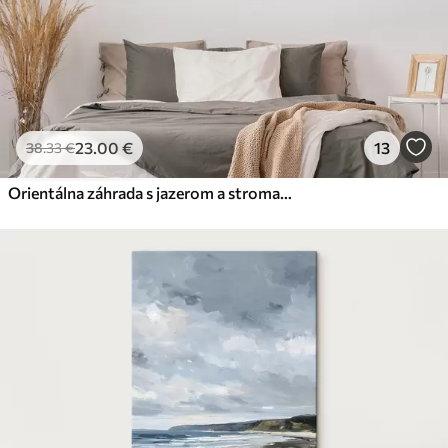
23
.00
€
13
38
.33
€
Orientálna záhrada s jazerom a stromami, príroda, akvarel