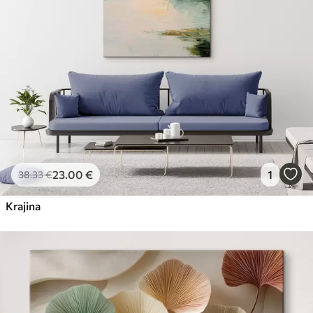
23
.00
€
1
38
.33
€
Krajina