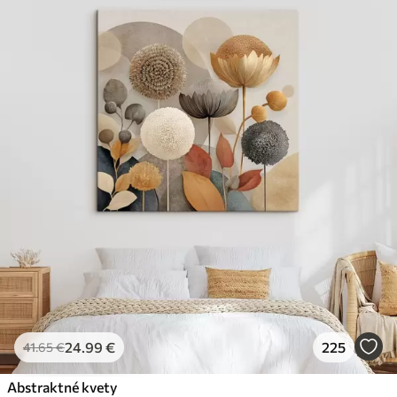
24
.99
€
225
41
.65
€
Abstraktné kvety