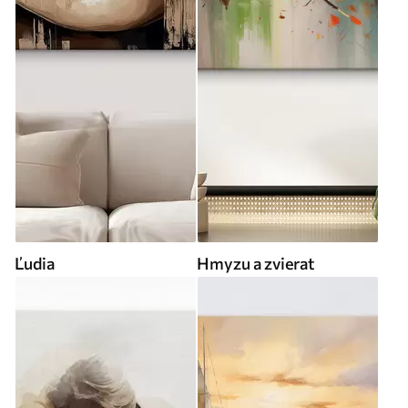
Ľudia
Hmyzu a zvierat