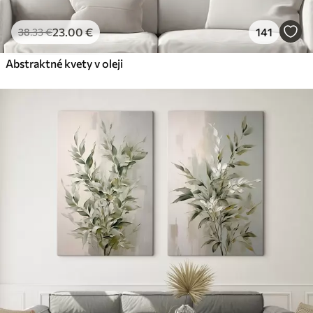
23
.00
€
141
38
.33
€
Abstraktné kvety v oleji