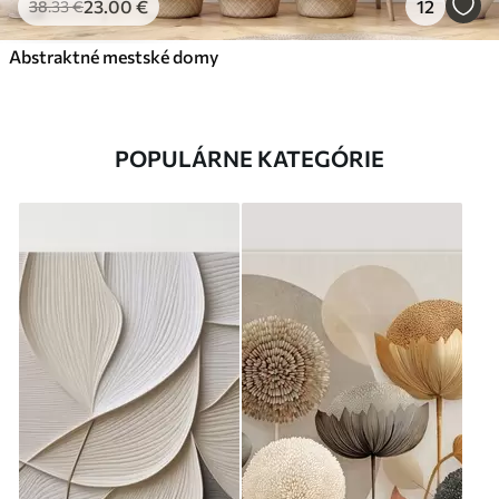
23
.00
€
12
38
.33
€
Abstraktné mestské domy
POPULÁRNE KATEGÓRIE