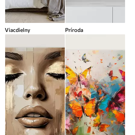
Viacdielny
Príroda