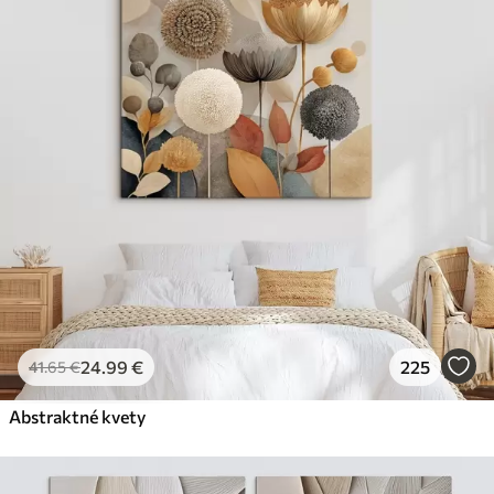
24
.99
€
225
41
.65
€
Abstraktné kvety