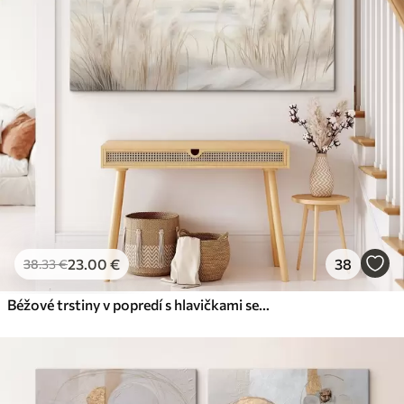
23
.00
€
38
38
.33
€
Béžové trstiny v popredí s hlavičkami semien, mäkké a jemné , rozmazané pozadie a svetlá obloha