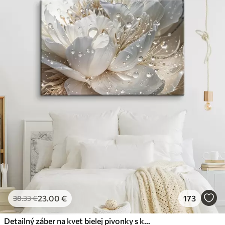
23
.00
€
173
38
.33
€
Detailný záber na kvet bielej pivonky s kvapôčkami vody na okvetných lístkoch na rozostrenom pozadí