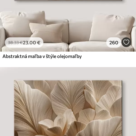
23
.00
€
260
38
.33
€
Abstraktná maľba v štýle olejomaľby