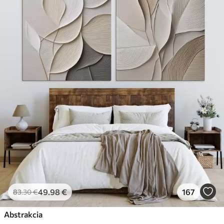
49
.98
€
167
83
.30
€
Abstrakcia