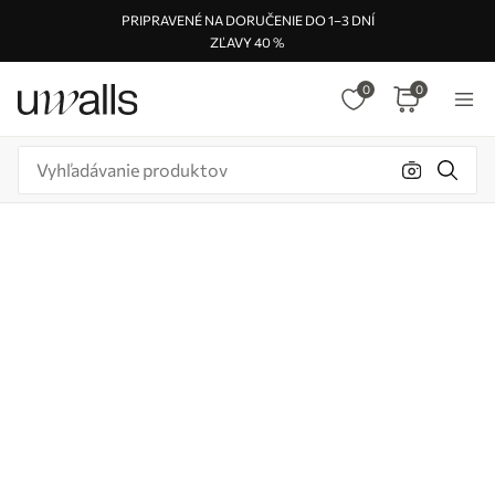
PRIPRAVENÉ NA DORUČENIE DO 1–3 DNÍ
ZĽAVY 40 %
0
0