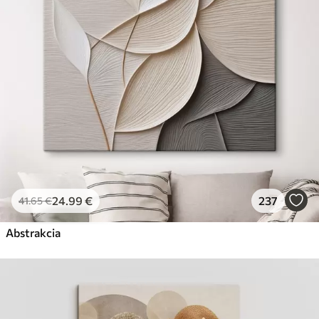
Premium
Od
29
.00
€
✓
Žiarivé a sýte farby
✓
Odolné voči vyblednutiu
✓
Bezpečný atrament bez zápachu
✓
Povrch podobný plátnu
✗
Ekologický materiál
Eko-Premium
Od
36
.00
€
24
.99
€
237
41
.65
€
✓
Žiarivé a sýte farby
✓
Abstrakcia
Odolné voči vyblednutiu
✓
Bezpečný atrament bez zápachu
✓
Povrch podobný plátnu
✓
Ekologický materiál