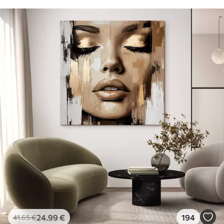
24
.99
€
194
41
.65
€