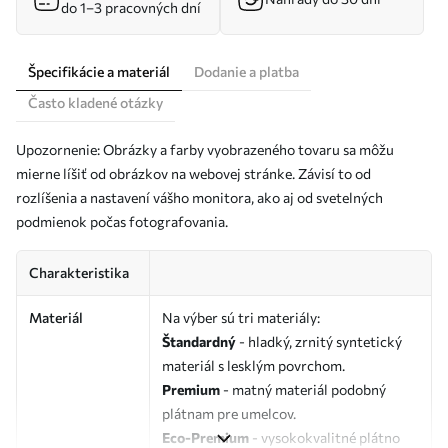
do 1–3 pracovných dní
Špecifikácie a materiál
Dodanie a platba
Často kladené otázky
Upozornenie: Obrázky a farby vyobrazeného tovaru sa môžu
mierne líšiť od obrázkov na webovej stránke. Závisí to od
rozlíšenia a nastavení vášho monitora, ako aj od svetelných
podmienok počas fotografovania.
Charakteristika
Materiál
Na výber sú tri materiály:
Štandardný
- hladký, zrnitý syntetický
materiál s lesklým povrchom.
Premium
- matný materiál podobný
plátnam pre umelcov.
Eco-Premium
- vysokokvalitné plátno