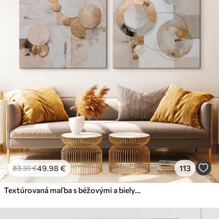
49
.98
€
113
83
.30
€
Textúrovaná maľba s béžovými a bielymi tvarmi