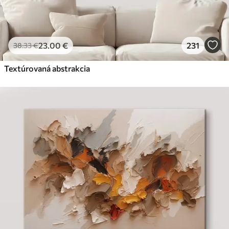
23
.00
€
231
38
.33
€
Textúrovaná abstrakcia