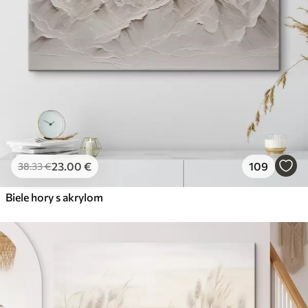
23
.00
€
109
38
.33
€
Biele hory s akrylom