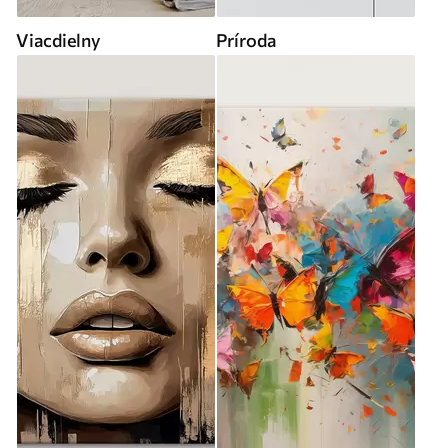
Viacdielny
Príroda