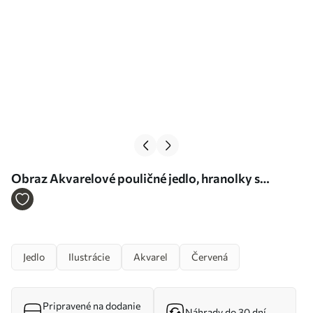
Obraz Akvarelové pouličné jedlo, hranolky s
pečeným kuracím mäsom, chutné Nr. s39709
Jedlo
Ilustrácie
Akvarel
Červená
Pripravené na dodanie
Náhrady do 30 dní