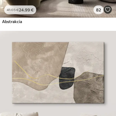
24
.99
€
82
41
.65
€
Abstrakcia