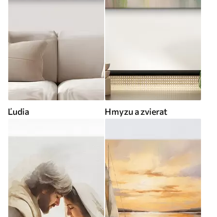
Ľudia
Hmyzu a zvierat