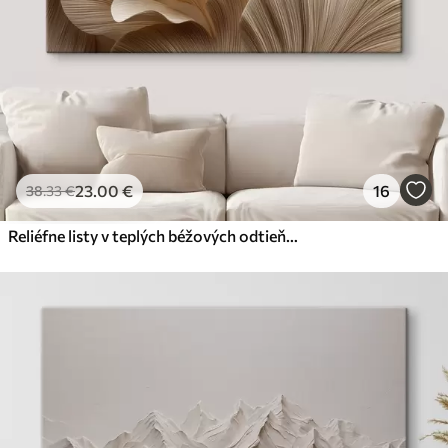
23
.00
€
16
38
.33
€
Reliéfne listy v teplých béžových odtieňoch