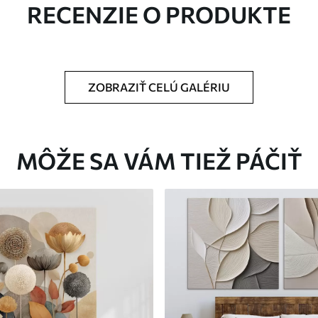
RECENZIE O PRODUKTE
ZOBRAZIŤ CELÚ GALÉRIU
Eko-Premium
Od
39
.00
€
MÔŽE SA VÁM TIEŽ PÁČIŤ
✓
Žiarivé a sýte farby
✓
tiu
Odolné voči vyblednutiu
ez
Bezpečný atrament bez
✓
zápachu
✓
nu
Povrch podobný plátnu
✓
Ekologický materiál