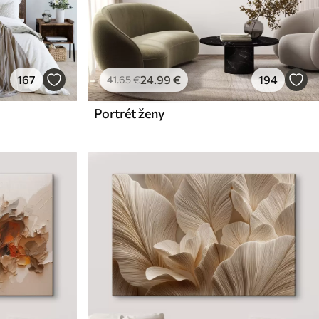
167
24
.99
€
194
41
.65
€
Portrét ženy