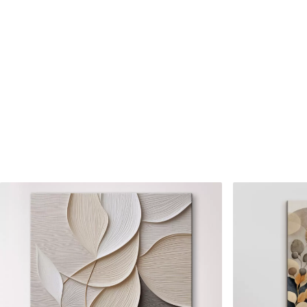
Číslo článku
s39035
Okrem toho
Môžete pridať lakový náter.
Dostupné materiály
Štandard
Premium
Od
24
.99
€
Od
31
.00
€
✓
✓
Žiarivé a sýte farby
Žiarivé a sýte farby
✓
✓
Odolné voči vyblednutiu
Odolné voči vyblednu
Bezpečný atrament bez
Bezpečný atrament b
✓
✓
zápachu
zápachu
✗
✓
Povrch podobný plátnu
Povrch podobný plát
✗
✗
Ekologický materiál
Ekologický materiál