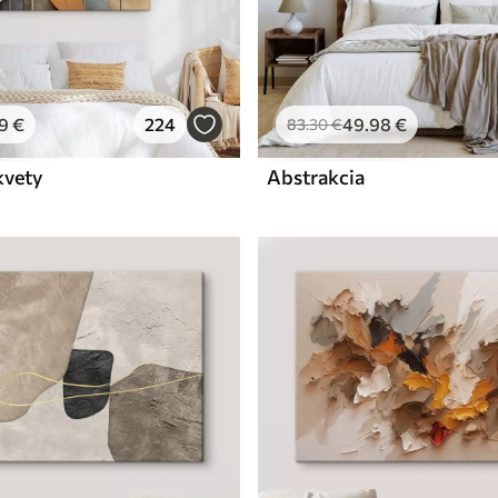
9
€
224
49
.98
€
83
.30
€
kvety
Abstrakcia