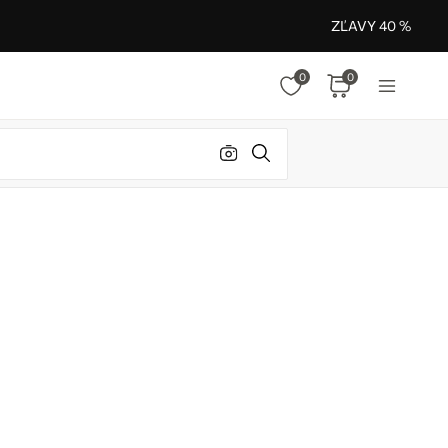
ZĽAVY 40 %
0
0