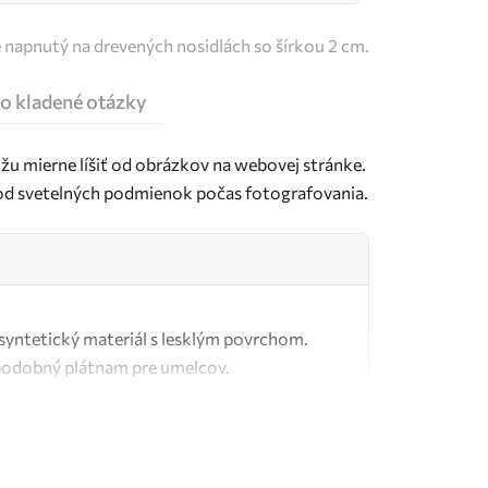
e napnutý na drevených nosidlách so šírkou 2 cm.
o kladené otázky
u mierne líšiť od obrázkov na webovej stránke.
j od svetelných podmienok počas fotografovania.
ý syntetický materiál s lesklým povrchom.
podobný plátnam pre umelcov.
tné plátno vyrobené zo 100 % bavlny.