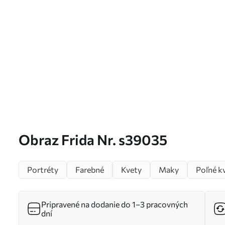
Obraz Frida Nr. s39035
Portréty
Farebné
Kvety
Maky
Poľné k
Pripravené na dodanie do 1–3 pracovných
dní