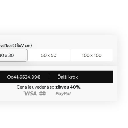
 veľkosť (ŠxV cm)
30 x 30
50 x 50
100 x 100
od
41
.65
24
.99
€
Ďalší krok
Cena je uvedená so
zľavou 40%
.