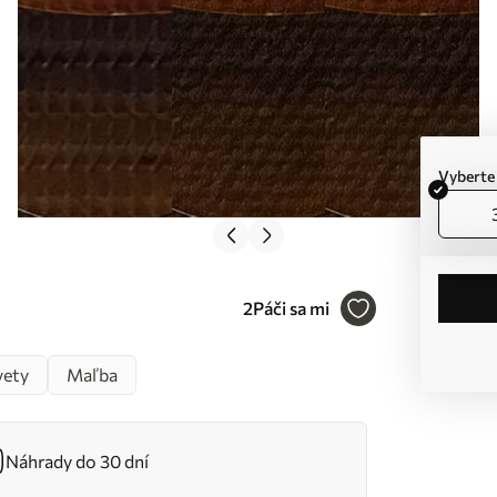
Vyberte
2
Páči sa mi
vety
Maľba
Náhrady do 30 dní