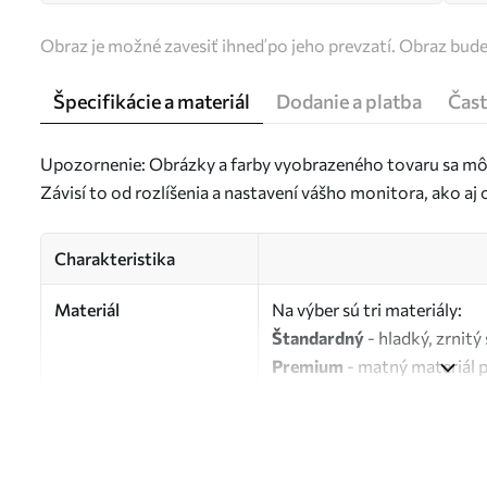
Obraz je možné zavesiť ihneď po jeho prevzatí. Obraz bud
Špecifikácie a materiál
Dodanie a platba
Čast
Upozornenie: Obrázky a farby vyobrazeného tovaru sa môž
Závisí to od rozlíšenia a nastavení vášho monitora, ako a
Charakteristika
Materiál
Na výber sú tri materiály:
Štandardný
- hladký, zrnit
Premium
- matný materiál 
Eco-Premium
- vysokokvali
Autor
UWALLS