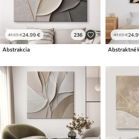
24
.99
€
236
24
.9
41
.65
€
41
.65
€
Abstrakcia
Abstraktné 