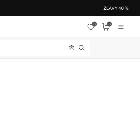
ZĽAVY 40 %
0
0