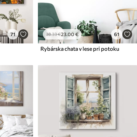
71
23
.00
€
61
38
.33
€
Rybárska chata v lese pri potoku