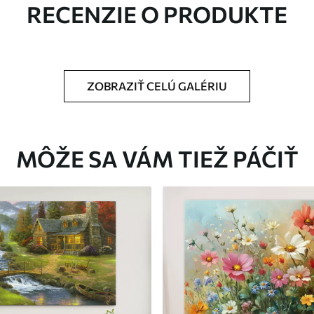
RECENZIE O PRODUKTE
ZOBRAZIŤ CELÚ GALÉRIU
Eko-Premium
Od
39
.00
€
MÔŽE SA VÁM TIEŽ PÁČIŤ
✓
Žiarivé a sýte farby
✓
tiu
Odolné voči vyblednutiu
ez
Bezpečný atrament bez
✓
zápachu
✓
nu
Povrch podobný plátnu
✓
Ekologický materiál