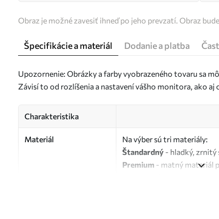
Obraz je možné zavesiť ihneď po jeho prevzatí. Obraz bud
Špecifikácie a materiál
Dodanie a platba
Čast
Upozornenie: Obrázky a farby vyobrazeného tovaru sa môž
Závisí to od rozlíšenia a nastavení vášho monitora, ako a
Charakteristika
Materiál
Na výber sú tri materiály:
Štandardný
- hladký, zrnit
Premium
- matný materiál 
Eco-Premium
- vysokokvali
Autor
UWALLS