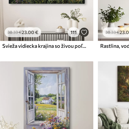
23
.00
€
111
23
.
38
.33
€
38
.33
€
Svieža vidiecka krajina so živou poľnou lúkou plnou farebných kvetov pod zamračenou oblohou
Rastlina, vo