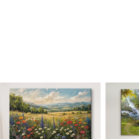
Číslo článku
s38491
Okrem toho
Môžete pridať lakový náter.
Dostupné materiály
Štandard
Premium
Od
24
.99
€
Od
31
.00
€
✓
✓
Žiarivé a sýte farby
Žiarivé a sýte farby
✓
✓
Odolné voči vyblednutiu
Odolné voči vyblednu
Bezpečný atrament bez
Bezpečný atrament b
✓
✓
zápachu
zápachu
✗
✓
Povrch podobný plátnu
Povrch podobný plát
✗
✗
Ekologický materiál
Ekologický materiál