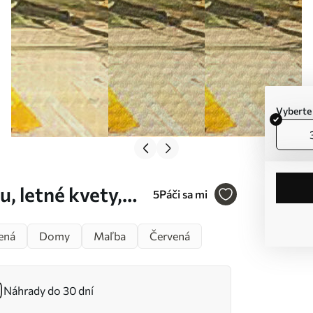
Vyberte
, letné kvety,
5
Páči sa mi
, rustikálny štýl
ená
Domy
Maľba
Červená
Náhrady do 30 dní