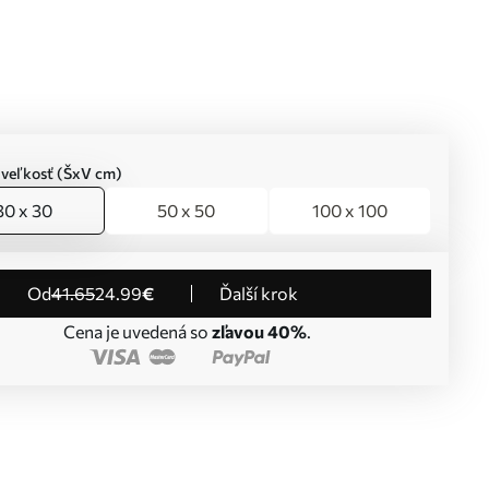
 veľkosť (ŠxV cm)
30 x 30
50 x 50
100 x 100
od
41
.65
24
.99
€
Ďalší krok
Cena je uvedená so
zľavou 40%
.