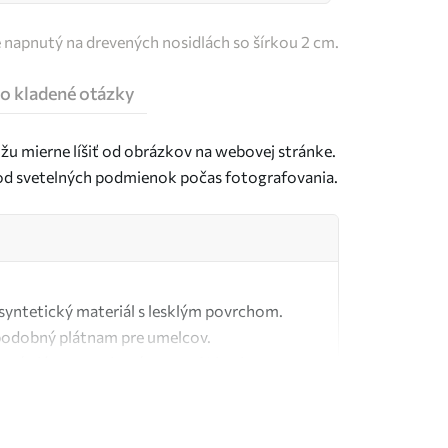
e napnutý na drevených nosidlách so šírkou 2 cm.
o kladené otázky
u mierne líšiť od obrázkov na webovej stránke.
j od svetelných podmienok počas fotografovania.
ý syntetický materiál s lesklým povrchom.
podobný plátnam pre umelcov.
tné plátno vyrobené zo 100 % bavlny.