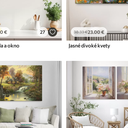
00
€
27
23
.00
€
38
.33
€
da a okno
Jasné divoké kvety