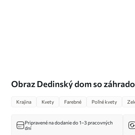
Obraz Dedinský dom so záhradou
olejová farba, ťahy štetcom, pole
Krajina
Kvety
Farebné
Poľné kvety
Zel
Nr. s38491
Pripravené na dodanie do 1–3 pracovných
dní