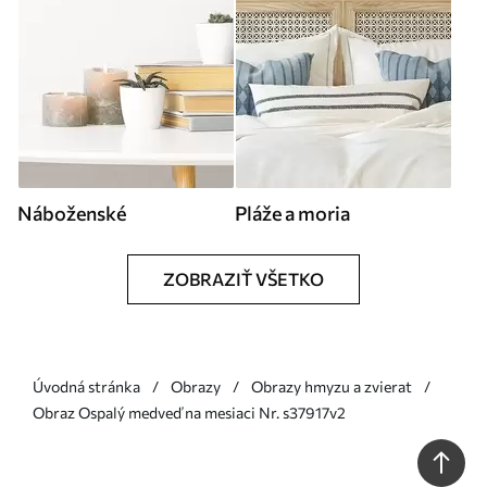
Náboženské
Pláže a moria
ZOBRAZIŤ VŠETKO
Úvodná stránka
Obrazy
Obrazy hmyzu a zvierat
Obraz Ospalý medveď na mesiaci Nr. s37917v2