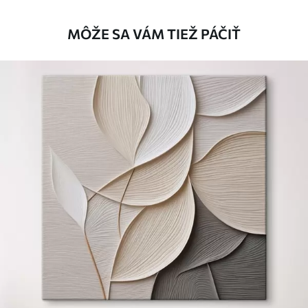
Štandard
MÔŽE SA VÁM TIEŽ PÁČIŤ
Od
23
.00
€
✓
Žiarivé a sýte farby
✓
Odolné voči vyblednutiu
✓
Bezpečný atrament bez zápachu
✗
Povrch podobný plátnu
✗
Ekologický materiál
Premium
Od
29
.00
€
✓
Žiarivé a sýte farby
✓
Odolné voči vyblednutiu
✓
Bezpečný atrament bez zápachu
✓
Povrch podobný plátnu
✗
Ekologický materiál