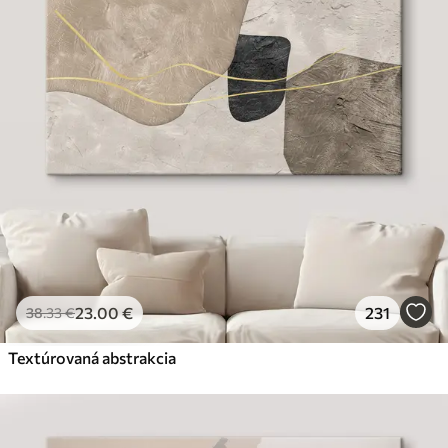
23
.00
€
231
38
.33
€
Textúrovaná abstrakcia