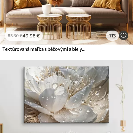
49
.98
€
113
83
.30
€
Textúrovaná maľba s béžovými a bielymi tvarmi