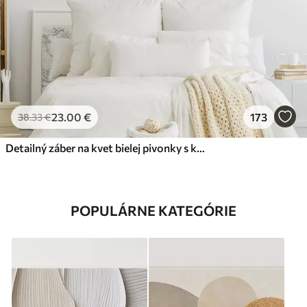
23
.00
€
173
38
.33
€
Detailný záber na kvet bielej pivonky s kvapôčkami vody na okvetných lístkoch na rozostrenom pozadí
POPULÁRNE KATEGÓRIE