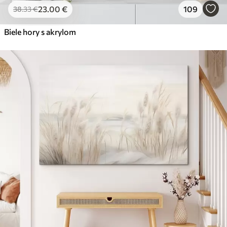
23
.00
€
109
38
.33
€
Biele hory s akrylom