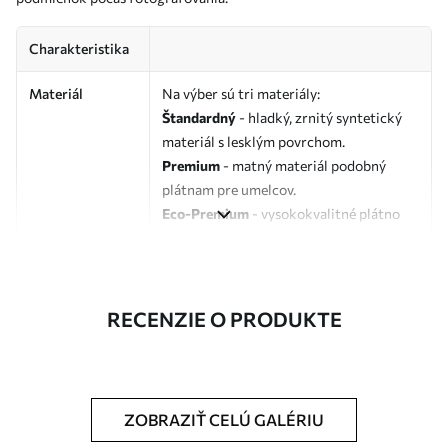
Charakteristika
Materiál
Na výber sú tri materiály:
Štandardný
- hladký, zrnitý syntetický
materiál s lesklým povrchom.
Premium
- matný materiál podobný
plátnam pre umelcov.
Eco-Premium
- vysokokvalitné plátno
vyrobené zo 100 % bavlny.
Autor
UWALLS
RECENZIE O PRODUKTE
Číslo článku
s37917v2
Okrem toho
Môžete pridať lakový náter.
ZOBRAZIŤ CELÚ GALÉRIU
Dostupné materiály