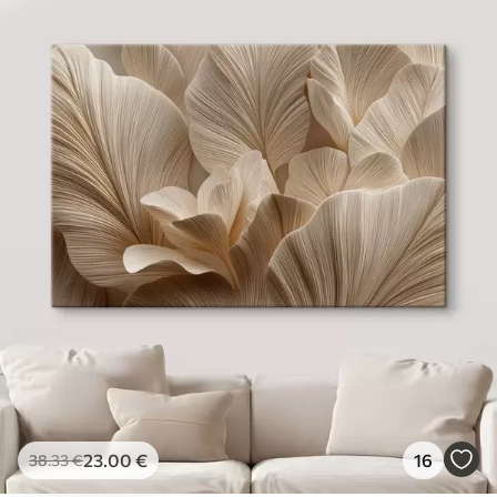
23
.00
€
16
38
.33
€