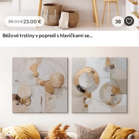
23
.00
€
38
38
.33
€
Béžové trstiny v popredí s hlavičkami semien, mäkké a jemné , rozmazané pozadie a svetlá obloha