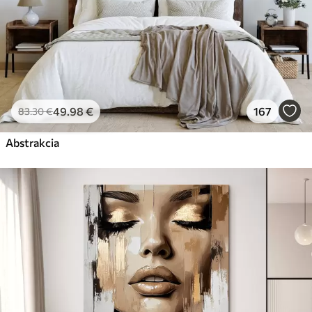
49
.98
€
167
83
.30
€
Abstrakcia