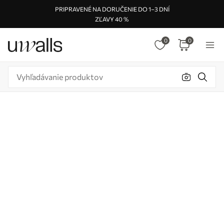
PRIPRAVENÉ NA DORUČENIE DO 1–3 DNÍ
ZĽAVY 40 %
0
0