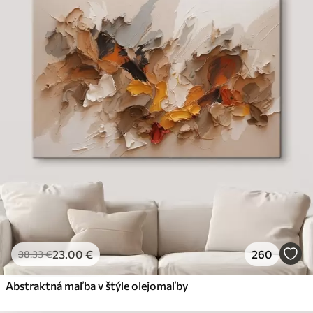
23
.00
€
260
38
.33
€
Abstraktná maľba v štýle olejomaľby