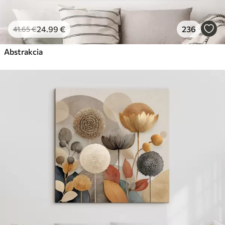
Eko-Premium
Od
36
.00
€
24
.99
€
236
41
.65
€
✓
Žiarivé a sýte farby
✓
Abstrakcia
Odolné voči vyblednutiu
✓
Bezpečný atrament bez zápachu
✓
Povrch podobný plátnu
✓
Ekologický materiál