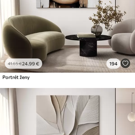
24
.99
€
194
41
.65
€
Portrét ženy