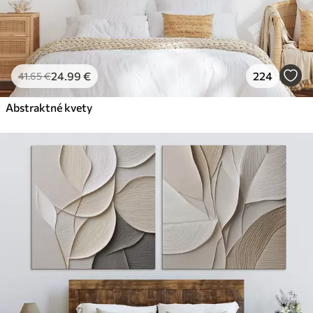
24
.99
€
224
41
.65
€
Abstraktné kvety