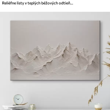
Reliéfne listy v teplých béžových odtieňoch