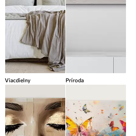
Viacdielny
Príroda