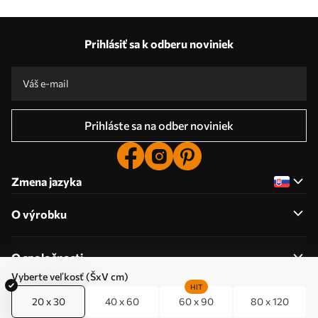
Prihlásiť sa k odberu noviniek
Prihláste sa na odber noviniek
Zmena jazyka
O výrobku
O spoločnosti
Vyberte veľkosť (ŠxV cm)
HIT
20 x 30
40 x 60
60 x 90
80 x 120