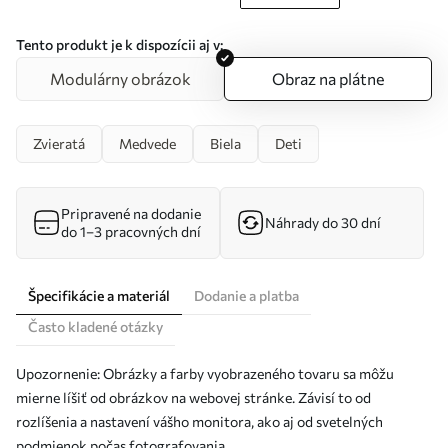
Tento produkt je k dispozícii aj v:
Modulárny obrázok
Obraz na plátne
Zvieratá
Medvede
Biela
Deti
Pripravené na dodanie
Náhrady do 30 dní
do 1–3 pracovných dní
Špecifikácie a materiál
Dodanie a platba
Často kladené otázky
Upozornenie: Obrázky a farby vyobrazeného tovaru sa môžu
mierne líšiť od obrázkov na webovej stránke. Závisí to od
rozlíšenia a nastavení vášho monitora, ako aj od svetelných
podmienok počas fotografovania.