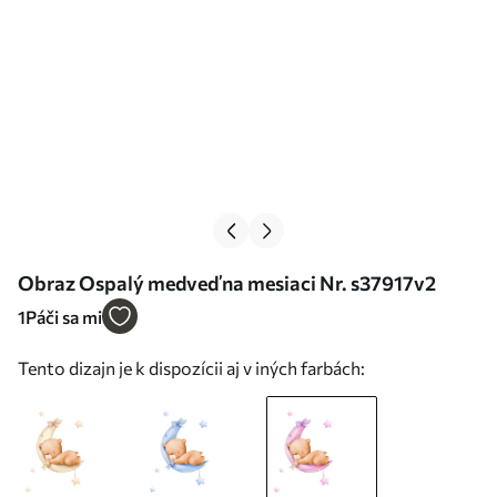
Obraz Ospalý medveď na mesiaci Nr. s37917v2
1
Páči sa mi
Tento dizajn je k dispozícii aj v iných farbách: