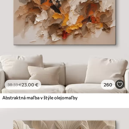
23
.00
€
260
38
.33
€
Abstraktná maľba v štýle olejomaľby