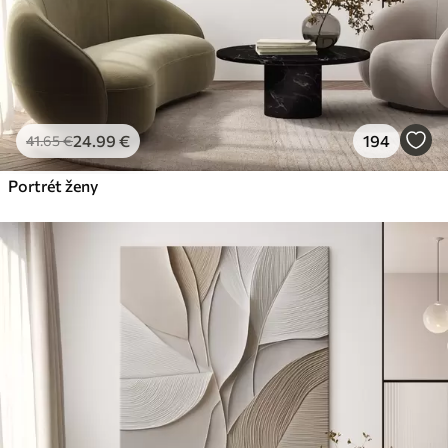
24
.99
€
194
41
.65
€
Portrét ženy