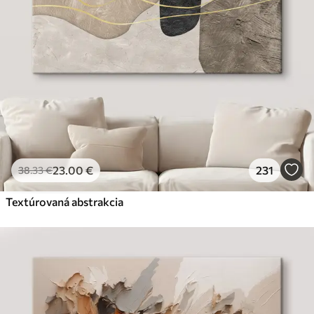
23
.00
€
231
38
.33
€
Textúrovaná abstrakcia