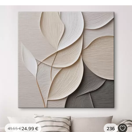
✓
Žiarivé a sýte farby
✓
Odolné voči vyblednutiu
✓
Bezpečný atrament bez zápachu
✗
Povrch podobný plátnu
✗
Ekologický materiál
Premium
Od
29
.00
€
✓
Žiarivé a sýte farby
✓
Odolné voči vyblednutiu
✓
Bezpečný atrament bez zápachu
✓
Povrch podobný plátnu
✗
Ekologický materiál
Eko-Premium
Od
36
.00
€
24
.99
€
236
41
.65
€