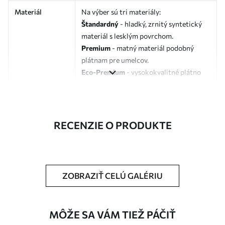
Materiál
Na výber sú tri materiály:
Štandardný
- hladký, zrnitý syntetický
materiál s lesklým povrchom.
Premium
- matný materiál podobný
plátnam pre umelcov.
Eco-Premium
- vysokokvalitné plátno
vyrobené zo 100 % bavlny.
Autor
UWALLS
RECENZIE O PRODUKTE
Číslo článku
s37917v1
Okrem toho
Môžete pridať lakový náter.
ZOBRAZIŤ CELÚ GALÉRIU
Dostupné materiály
Štandard
MÔŽE SA VÁM TIEŽ PÁČIŤ
Od
23
.00
€