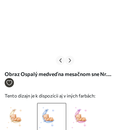
Obraz Ospalý medveď na mesačnom sne Nr.
s37917v1
Tento dizajn je k dispozícii aj v iných farbách: