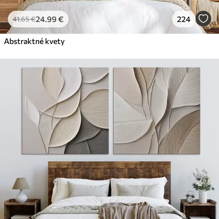
24
.99
€
224
41
.65
€
Abstraktné kvety