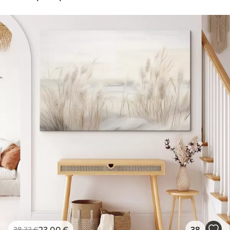
23
.00
€
38
38
.33
€