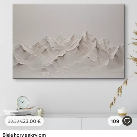
23
.00
€
109
38
.33
€
Biele hory s akrylom