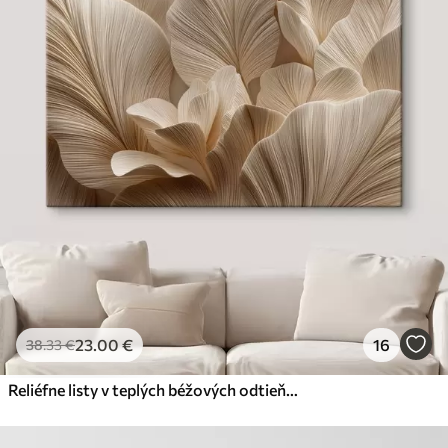
23
.00
€
16
38
.33
€
Reliéfne listy v teplých béžových odtieňoch