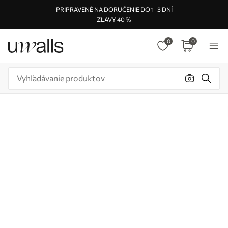
PRIPRAVENÉ NA DORUČENIE DO 1–3 DNÍ
ZĽAVY 40 %
0
0