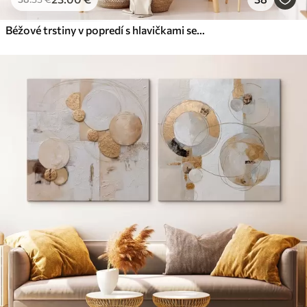
Béžové trstiny v popredí s hlavičkami semien, mäkké a jemné , rozmazané pozadie a svetlá obloha