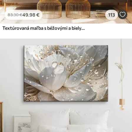
49
.98
€
113
83
.30
€
Textúrovaná maľba s béžovými a bielymi tvarmi