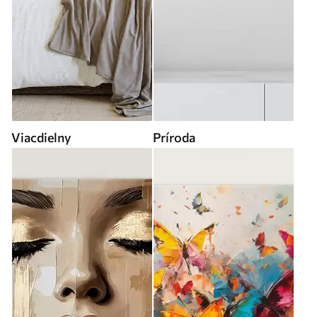
Viacdielny
Príroda