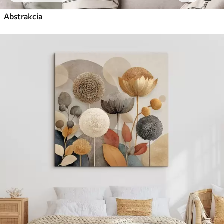
✓
Žiarivé a sýte farby
✓
Abstrakcia
Odolné voči vyblednutiu
✓
Bezpečný atrament bez zápachu
✓
Povrch podobný plátnu
✓
Ekologický materiál