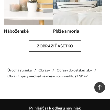
Náboženské
Pláže a moria
ZOBRAZIŤ VŠETKO
Úvodná stránka
Obrazy
Obrazy do detskej izby
Obraz Ospalý medveď na mesačnom sne Nr. s37917v1
Prihlásiť sa k odberu noviniek