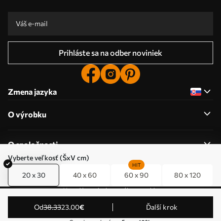
Prihláste sa na odber noviniek
Zmena jazyka
O výrobku
O spoločnosti
Vyberte veľkosť (ŠxV cm)
HIT
20 x 30
40 x 60
60 x 90
80 x 120
Upraviť povolenia pre súbory cookie
© 2011-2026 Uwalls . Všetky práva vyhradené. Prevádzkuje
od
38
.33
23
.00
€
Ďalší krok
KLW Sp. z o.o. IČ DPH: PL9223057591.