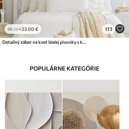
23
.00
€
173
38
.33
€
Detailný záber na kvet bielej pivonky s kvapôčkami vody na okvetných lístkoch na rozostrenom pozadí
POPULÁRNE KATEGÓRIE