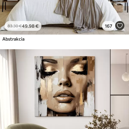
49
.98
€
167
83
.30
€
Abstrakcia