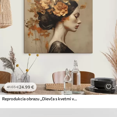
24
.99
€
41
.65
€
Reprodukcia obrazu „Dievča s kvetmi vo vlasoch“