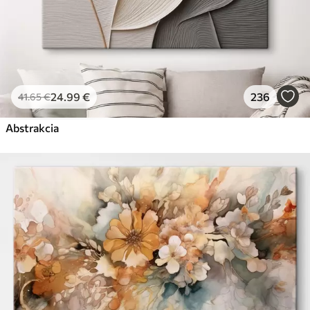
24
.99
€
236
41
.65
€
Abstrakcia