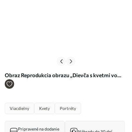
Obraz Reprodukcia obrazu „Dievča s kvetmi vo
vlasoch“ Nr. m30559
Viacdielny
Kvety
Portréty
Pripravené na dodanie
Náhrady do 30 dní