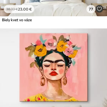
23
.00
€
77
38
.33
€
Biely kvet vo váze