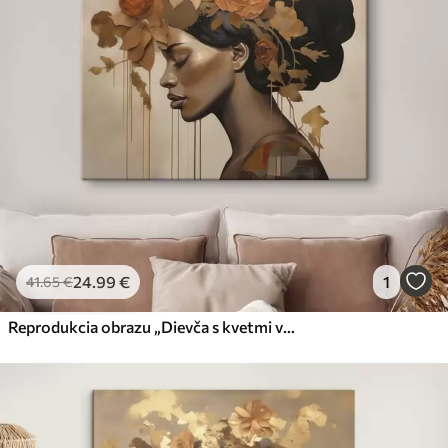
Premium
Od
62
.00
€
✓
Žiarivé a sýte farby
✓
Odolné voči vyblednutiu
✓
Bezpečný atrament bez zápachu
✓
Povrch podobný plátnu
✗
Ekologický materiál
Eko-Premium
Od
78
.00
€
24
.99
€
1
41
.65
€
✓
Žiarivé a sýte farby
✓
Odolné voči vyblednutiu
Reprodukcia obrazu „Dievča s kvetmi vo vlasoch“
✓
Bezpečný atrament bez zápachu
✓
Povrch podobný plátnu
✓
Ekologický materiál