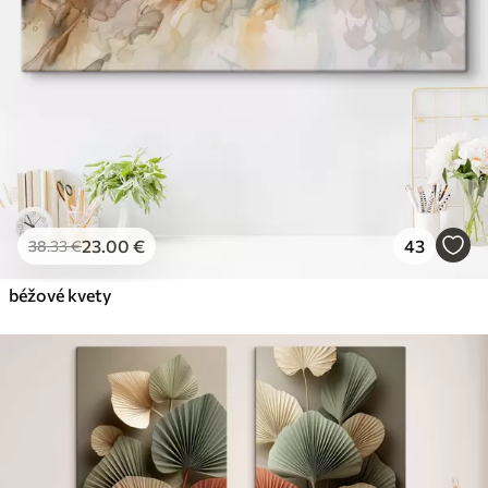
23
.00
€
43
38
.33
€
béžové kvety