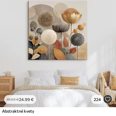
24
.99
€
224
41
.65
€
Abstraktné kvety