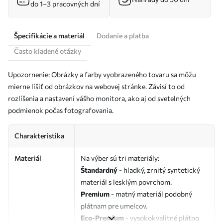
do 1–3 pracovných dní
Špecifikácie a materiál
Dodanie a platba
Často kladené otázky
Upozornenie: Obrázky a farby vyobrazeného tovaru sa môžu
mierne líšiť od obrázkov na webovej stránke. Závisí to od
rozlíšenia a nastavení vášho monitora, ako aj od svetelných
podmienok počas fotografovania.
Charakteristika
Materiál
Na výber sú tri materiály:
Štandardný
- hladký, zrnitý syntetický
materiál s lesklým povrchom.
Premium
- matný materiál podobný
plátnam pre umelcov.
Eco-Premium
- vysokokvalitné plátno