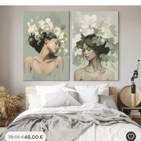
46
.00
€
76
.66
€