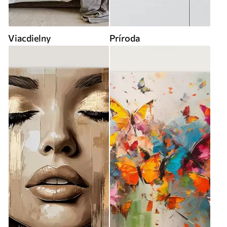
Viacdielny
Príroda