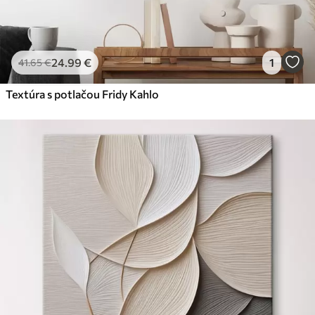
24
.99
€
1
41
.65
€
Textúra s potlačou Fridy Kahlo