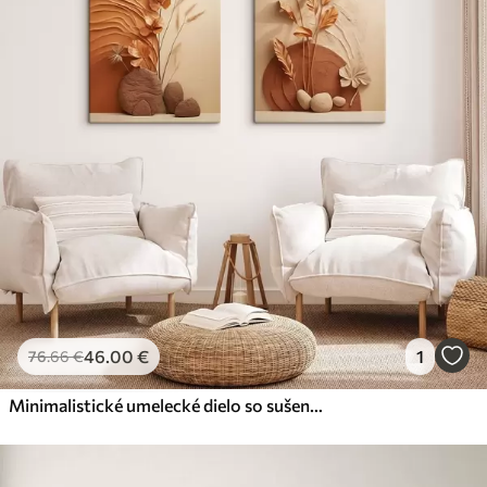
46
.00
€
1
76
.66
€
Minimalistické umelecké dielo so sušenými kvetmi a pampovou trávou, s textúrovaným pozadím