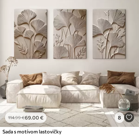
69
.00
€
8
114
.99
€
Sada s motívom lastovičky