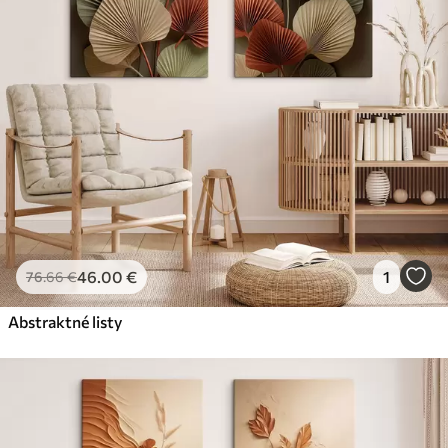
46
.00
€
1
76
.66
€
Abstraktné listy