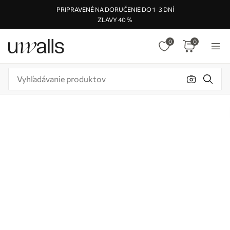
PRIPRAVENÉ NA DORUČENIE DO 1–3 DNÍ
ZĽAVY 40 %
0
0