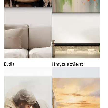
Ľudia
Hmyzu a zvierat