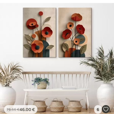
46
.00
€
6
76
.66
€