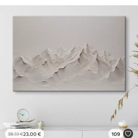
23
.00
€
109
38
.33
€