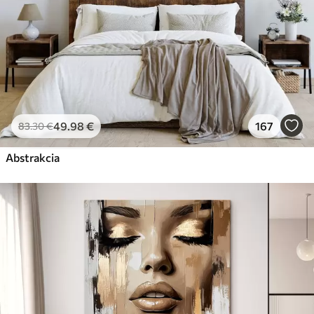
49
.98
€
167
83
.30
€
Abstrakcia