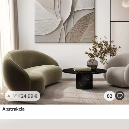
24
.99
€
82
41
.65
€
Abstrakcia