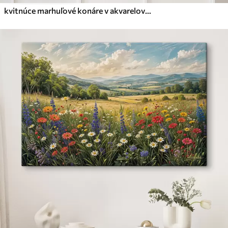
kvitnúce marhuľové konáre v akvarelovom štýle