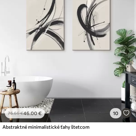
46
.00
€
10
76
.66
€
Abstraktné minimalistické ťahy štetcom