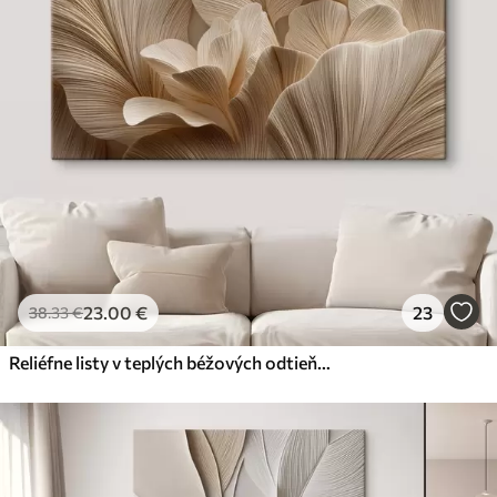
23
.00
€
23
38
.33
€
Reliéfne listy v teplých béžových odtieňoch