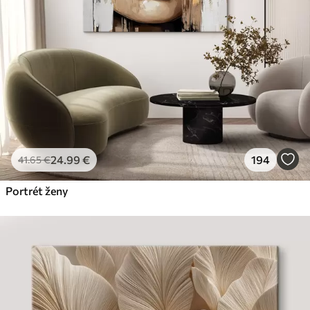
24
.99
€
194
41
.65
€
Portrét ženy