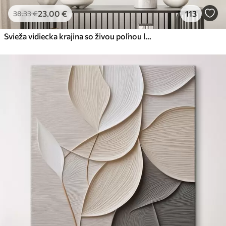
23
.00
€
113
38
.33
€
Svieža vidiecka krajina so živou poľnou lúkou plnou farebných kvetov pod zamračenou oblohou