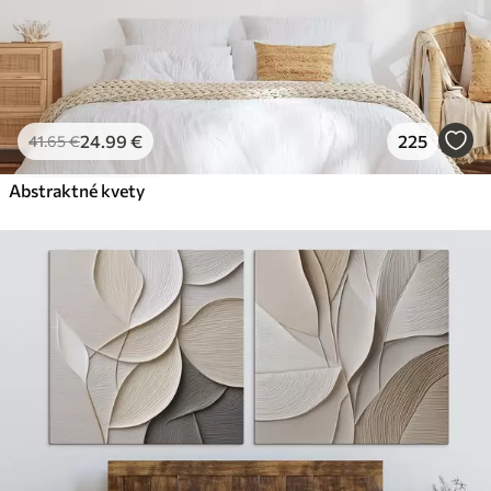
24
.99
€
225
41
.65
€
Abstraktné kvety