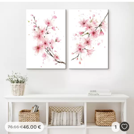
46
.00
€
1
76
.66
€