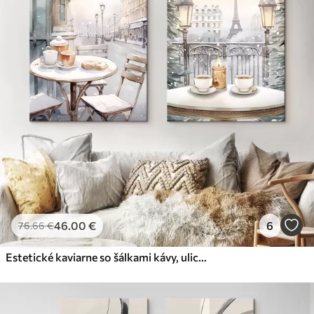
✗
Ekologický materiál
Premium
Od
31
.00
€
✓
Žiarivé a sýte farby
✓
Odolné voči vyblednutiu
✓
Bezpečný atrament bez zápachu
✓
Povrch podobný plátnu
✗
Ekologický materiál
Eko-Premium
Od
39
.00
€
46
.00
€
6
76
.66
€
✓
Žiarivé a sýte farby
✓
Odolné voči vyblednutiu
Estetické kaviarne so šálkami kávy, ulica Paríža, zima, architektúra
✓
Bezpečný atrament bez zápachu
✓
Povrch podobný plátnu
✓
Ekologický materiál