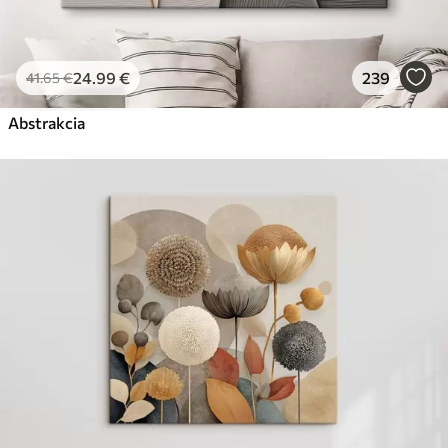
24
.99
€
239
41
.65
€
Abstrakcia