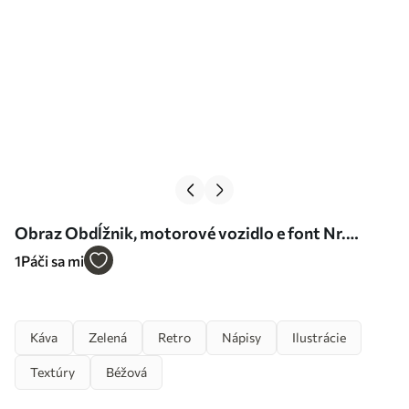
Obraz Obdĺžnik, motorové vozidlo e font Nr.
s07842
1
Páči sa mi
Káva
Zelená
Retro
Nápisy
Ilustrácie
Textúry
Béžová