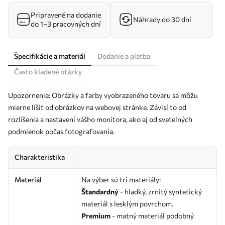
Pripravené na dodanie
Náhrady do 30 dní
do 1–3 pracovných dní
Špecifikácie a materiál
Dodanie a platba
Často kladené otázky
Upozornenie: Obrázky a farby vyobrazeného tovaru sa môžu
mierne líšiť od obrázkov na webovej stránke. Závisí to od
rozlíšenia a nastavení vášho monitora, ako aj od svetelných
podmienok počas fotografovania.
Charakteristika
Materiál
Na výber sú tri materiály:
Štandardný
- hladký, zrnitý syntetický
materiál s lesklým povrchom.
Premium
- matný materiál podobný