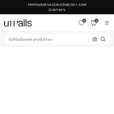
PRIPRAVENÉ NA DORUČENIE DO 1–3 DNÍ
ZĽAVY 40 %
0
0