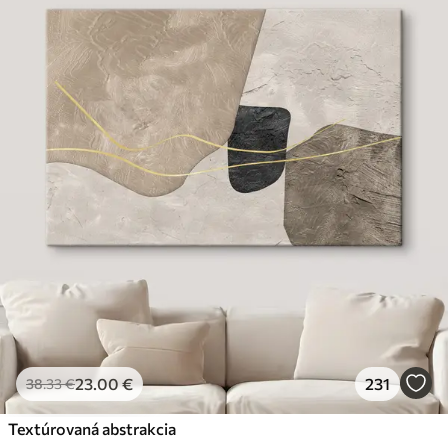
23
.00
€
231
38
.33
€
Textúrovaná abstrakcia