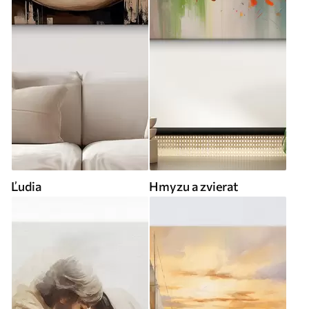
Ľudia
Hmyzu a zvierat