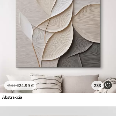
✗
Ekologický materiál
Premium
Od
29
.00
€
✓
Žiarivé a sýte farby
✓
Odolné voči vyblednutiu
✓
Bezpečný atrament bez zápachu
✓
Povrch podobný plátnu
✗
Ekologický materiál
Eko-Premium
Od
36
.00
€
24
.99
€
233
41
.65
€
✓
Žiarivé a sýte farby
✓
Abstrakcia
Odolné voči vyblednutiu
✓
Bezpečný atrament bez zápachu
✓
Povrch podobný plátnu
✓
Ekologický materiál