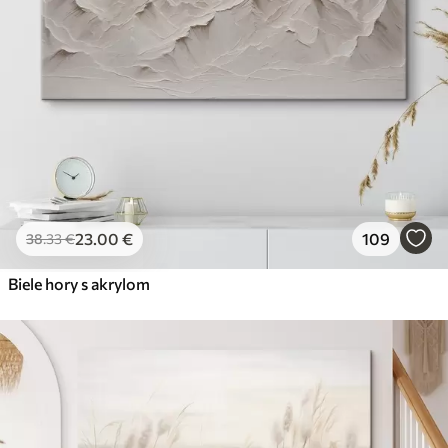
23
.00
€
109
38
.33
€
Biele hory s akrylom