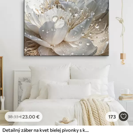
23
.00
€
173
38
.33
€
Detailný záber na kvet bielej pivonky s kvapôčkami vody na okvetných lístkoch na rozostrenom pozadí