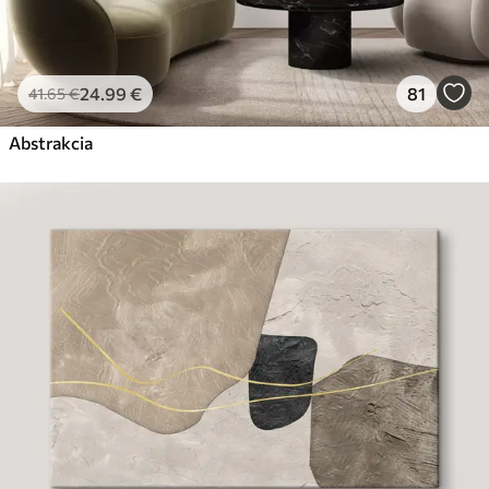
24
.99
€
81
41
.65
€
Abstrakcia