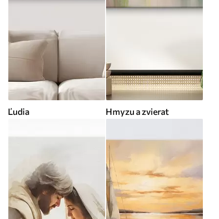
Ľudia
Hmyzu a zvierat