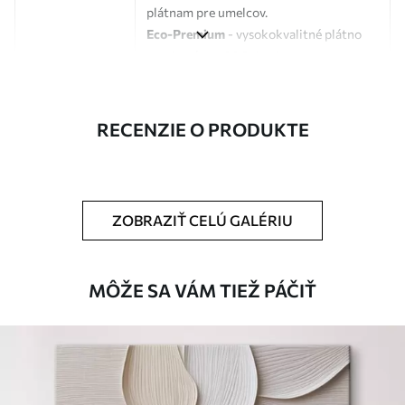
plátnam pre umelcov.
Eco-Premium
- vysokokvalitné plátno
vyrobené zo 100 % bavlny.
Autor
UWALLS
RECENZIE O PRODUKTE
Číslo článku
s31871
Okrem toho
Môžete pridať lakový náter.
ZOBRAZIŤ CELÚ GALÉRIU
Dostupné materiály
Štandard
MÔŽE SA VÁM TIEŽ PÁČIŤ
Od
23
.00
€
✓
Žiarivé a sýte farby
✓
Odolné voči vyblednutiu
✓
Bezpečný atrament bez zápachu
✗
Povrch podobný plátnu