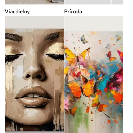
Viacdielny
Príroda