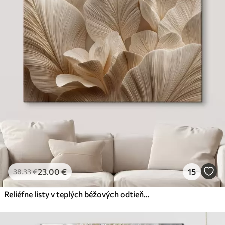
23
.00
€
15
38
.33
€
Reliéfne listy v teplých béžových odtieňoch