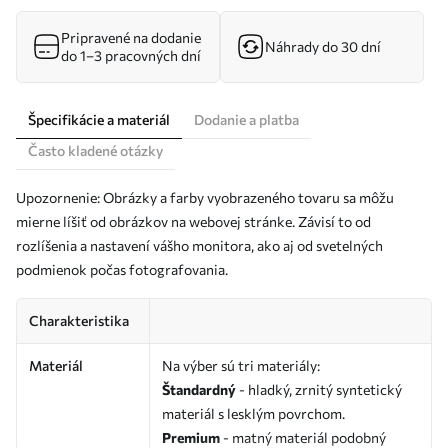
Pripravené na dodanie
Náhrady do 30 dní
do 1–3 pracovných dní
Špecifikácie a materiál
Dodanie a platba
Často kladené otázky
Upozornenie: Obrázky a farby vyobrazeného tovaru sa môžu
mierne líšiť od obrázkov na webovej stránke. Závisí to od
rozlíšenia a nastavení vášho monitora, ako aj od svetelných
podmienok počas fotografovania.
Charakteristika
Materiál
Na výber sú tri materiály:
Štandardný
- hladký, zrnitý syntetický
materiál s lesklým povrchom.
Premium
- matný materiál podobný