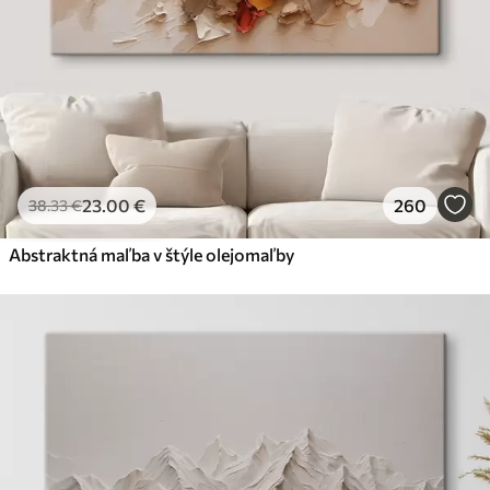
23
.00
€
260
38
.33
€
Abstraktná maľba v štýle olejomaľby