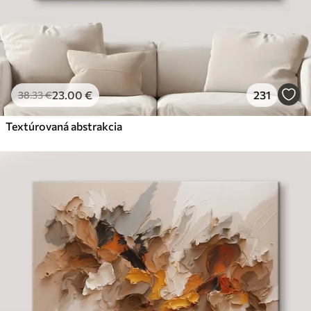
23
.00
€
231
38
.33
€
Textúrovaná abstrakcia