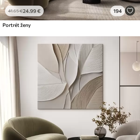
24
.99
€
194
41
.65
€
Portrét ženy