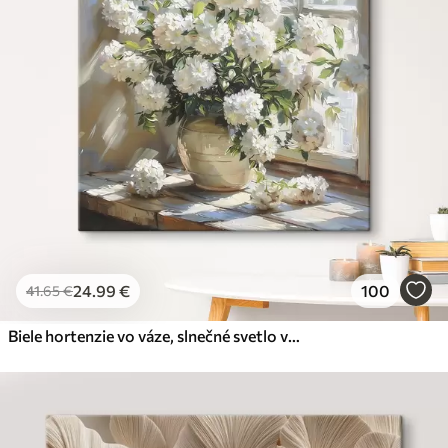
24
.99
€
100
41
.65
€
Biele hortenzie vo váze, slnečné svetlo v okne, olejomaľba