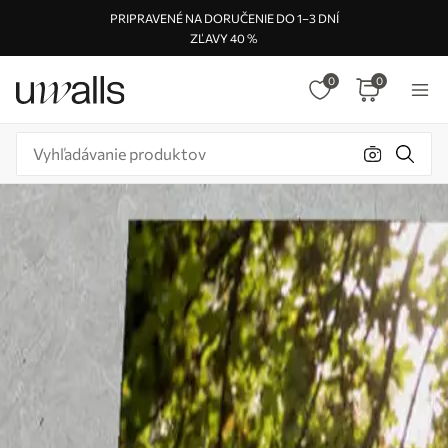
PRIPRAVENÉ NA DORUČENIE DO 1–3 DNÍ
ZĽAVY 40 %
0
0