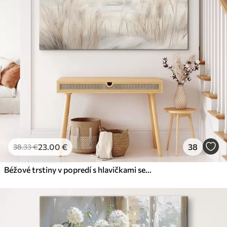
23
.00
€
38
38
.33
€
Béžové trstiny v popredí s hlavičkami semien, mäkké a jemné , rozmazané pozadie a svetlá obloha