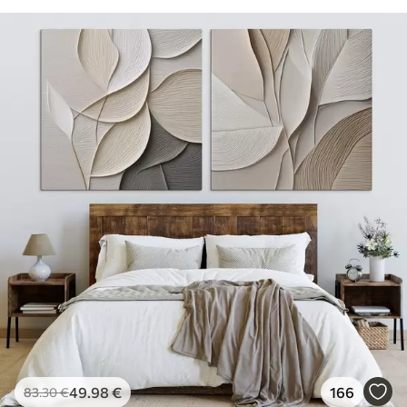
49
.98
€
166
83
.30
€