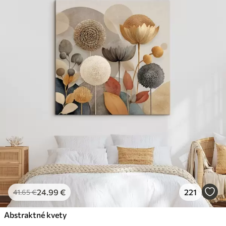
24
.99
€
221
41
.65
€
Abstraktné kvety