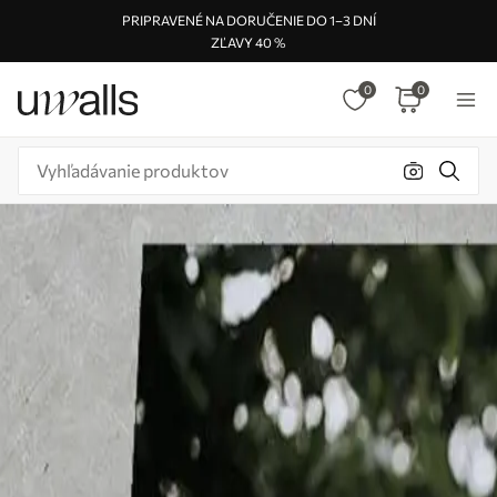
PRIPRAVENÉ NA DORUČENIE DO 1–3 DNÍ
ZĽAVY 40 %
0
0