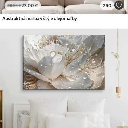
23
.00
€
260
38
.33
€
Abstraktná maľba v štýle olejomaľby