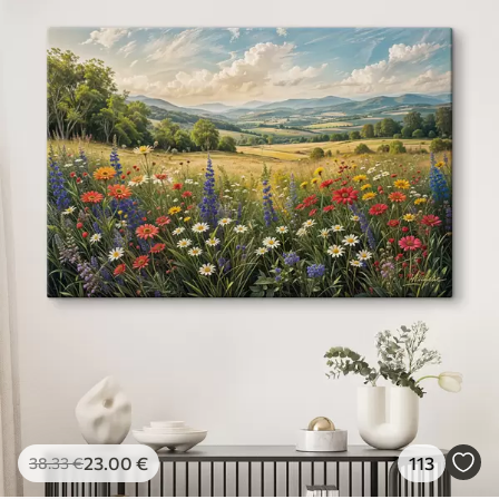
23
.00
€
113
38
.33
€