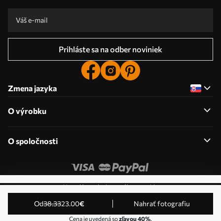
Prihláste sa na odber noviniek
Zmena jazyka
O výrobku
O spoločnosti
Upraviť povolenia pre súbory cookie
© 2011-2026 Uwalls . Všetky práva vyhradené. Prevádzkuje
od
38
.33
23
.00
€
Nahrať fotografiu
KLW Sp. z o.o. IČ DPH: PL9223057591.
Cena je uvedená so
zľavou 40%
.