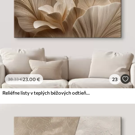
23
.00
€
23
38
.33
€
Reliéfne listy v teplých béžových odtieňoch