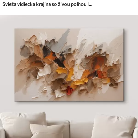
Svieža vidiecka krajina so živou poľnou lúkou plnou farebných kvetov pod zamračenou oblohou