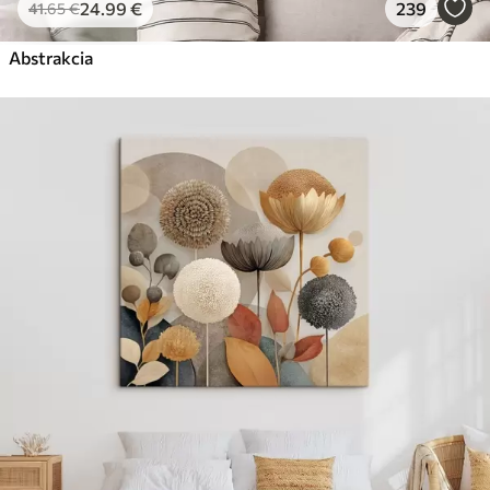
24
.99
€
239
41
.65
€
Abstrakcia