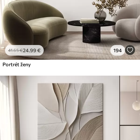
24
.99
€
194
41
.65
€
Portrét ženy