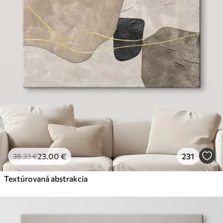
23
.00
€
231
38
.33
€
Textúrovaná abstrakcia