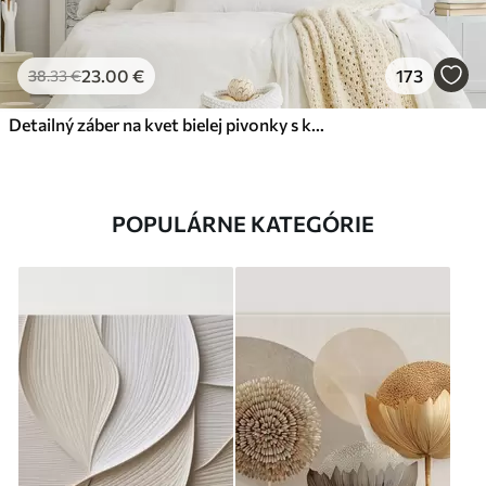
23
.00
€
173
38
.33
€
Detailný záber na kvet bielej pivonky s kvapôčkami vody na okvetných lístkoch na rozostrenom pozadí
POPULÁRNE KATEGÓRIE