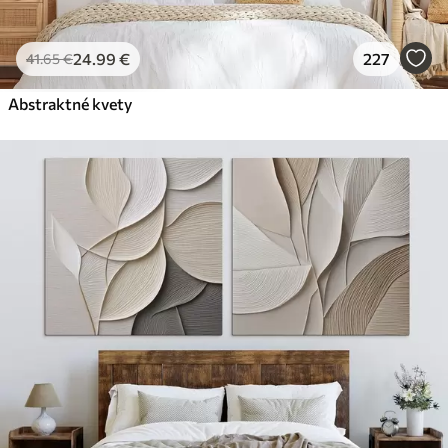
24
.99
€
227
41
.65
€
Abstraktné kvety