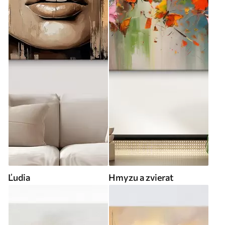
Ľudia
Hmyzu a zvierat