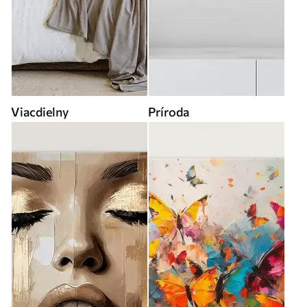
Viacdielny
Príroda