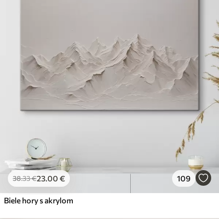
23
.00
€
109
38
.33
€
Biele hory s akrylom