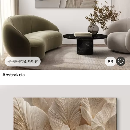
24
.99
€
83
41
.65
€
Abstrakcia