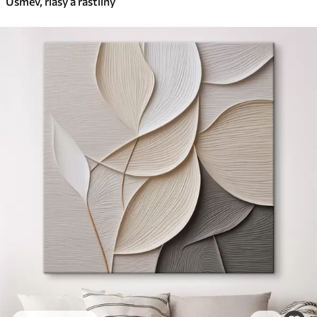
Úsmev, riasy a rastliny