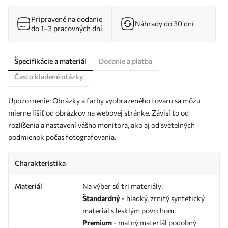
Pripravené na dodanie
Náhrady do 30 dní
do 1–3 pracovných dní
Špecifikácie a materiál
Dodanie a platba
Často kladené otázky
Upozornenie: Obrázky a farby vyobrazeného tovaru sa môžu
mierne líšiť od obrázkov na webovej stránke. Závisí to od
rozlíšenia a nastavení vášho monitora, ako aj od svetelných
podmienok počas fotografovania.
Charakteristika
Materiál
Na výber sú tri materiály:
Štandardný
- hladký, zrnitý syntetický
materiál s lesklým povrchom.
Premium
- matný materiál podobný