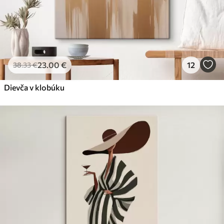
23
.00
€
12
38
.33
€
Dievča v klobúku