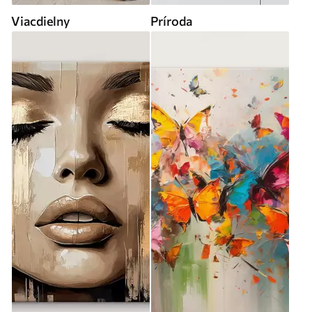
Viacdielny
Príroda