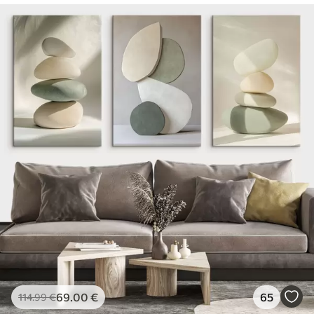
69
.00
€
65
114
.99
€