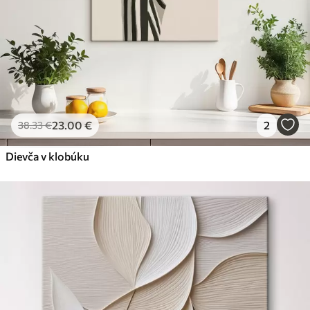
23
.00
€
2
38
.33
€
Dievča v klobúku