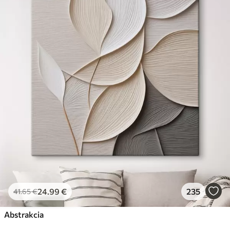
24
.99
€
235
41
.65
€
Abstrakcia