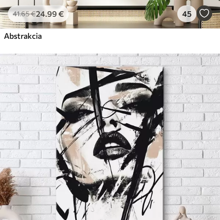
24
.99
€
45
41
.65
€
Abstrakcia