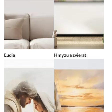
Ľudia
Hmyzu a zvierat