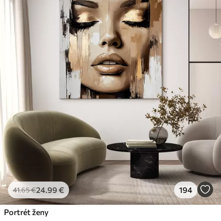
24
.99
€
194
41
.65
€
Portrét ženy