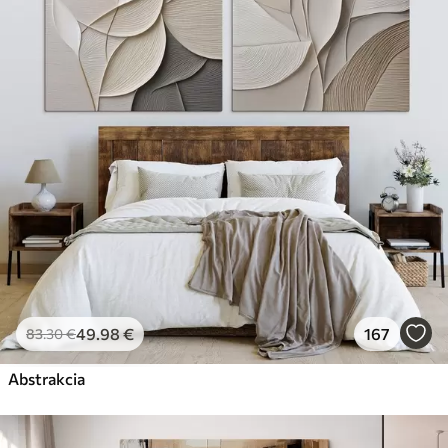
49
.98
€
167
83
.30
€
Abstrakcia