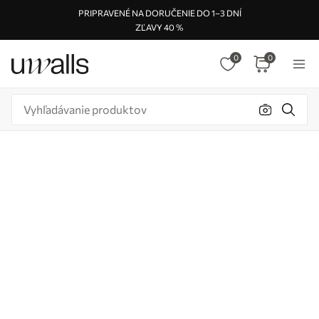
PRIPRAVENÉ NA DORUČENIE DO 1–3 DNÍ
ZĽAVY 40 %
0
0