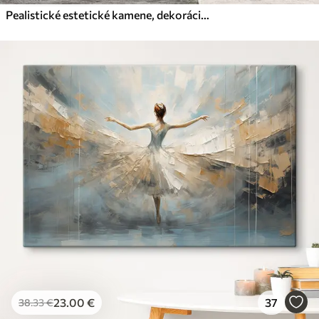
Pealistické estetické kamene, dekorácie domov, prirodzené osvetlenie
23
.00
€
37
38
.33
€