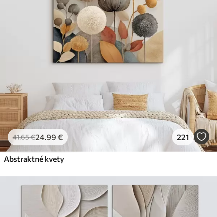
24
.99
€
221
41
.65
€
Abstraktné kvety