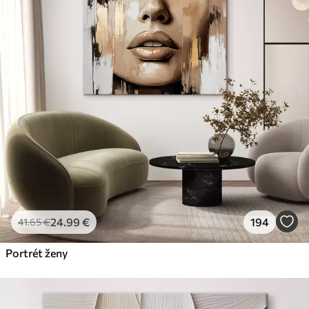
✗
Ekologický materiál
Premium
Od
29
.00
€
✓
Žiarivé a sýte farby
✓
Odolné voči vyblednutiu
✓
Bezpečný atrament bez zápachu
✓
Povrch podobný plátnu
✗
Ekologický materiál
Eko-Premium
Od
36
.00
€
24
.99
€
194
41
.65
€
✓
Žiarivé a sýte farby
✓
Portrét ženy
Odolné voči vyblednutiu
✓
Bezpečný atrament bez zápachu
✓
Povrch podobný plátnu
✓
Ekologický materiál