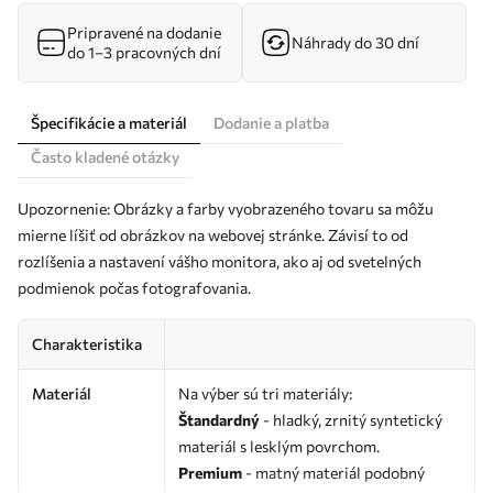
Pripravené na dodanie
Náhrady do 30 dní
do 1–3 pracovných dní
Špecifikácie a materiál
Dodanie a platba
Často kladené otázky
Upozornenie: Obrázky a farby vyobrazeného tovaru sa môžu
mierne líšiť od obrázkov na webovej stránke. Závisí to od
rozlíšenia a nastavení vášho monitora, ako aj od svetelných
podmienok počas fotografovania.
Charakteristika
Materiál
Na výber sú tri materiály:
Štandardný
- hladký, zrnitý syntetický
materiál s lesklým povrchom.
Premium
- matný materiál podobný