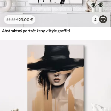
23
.00
€
4
38
.33
€
Abstraktný portrét ženy v štýle graffiti