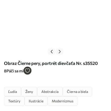
Obraz Čierne pery, portrét dievčaťa Nr. s35520
8
Páči sa mi
Ľudia
Ženy
Abstrakcia
Čierna a biela
Textúry
Ilustrácie
Modernizmus