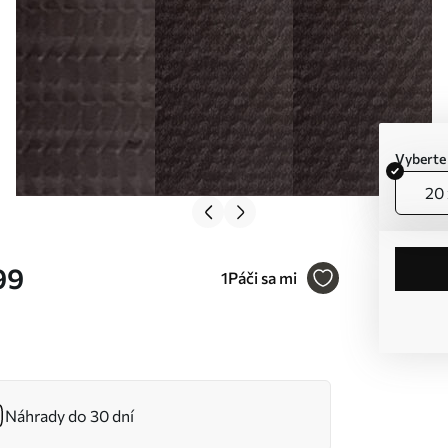
Vyberte
20 
99
1
Páči sa mi
Náhrady do 30 dní