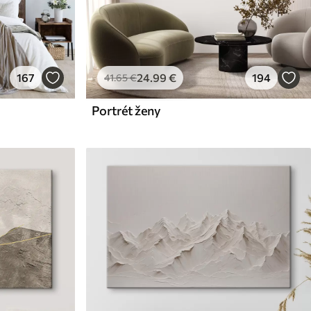
167
24
.99
€
194
41
.65
€
Portrét ženy