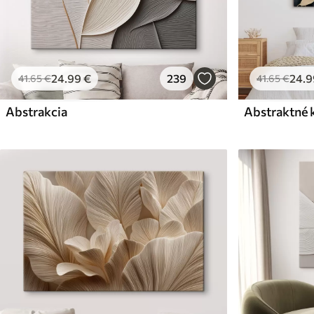
24
.99
€
239
24
.9
41
.65
€
41
.65
€
Abstrakcia
Abstraktné 