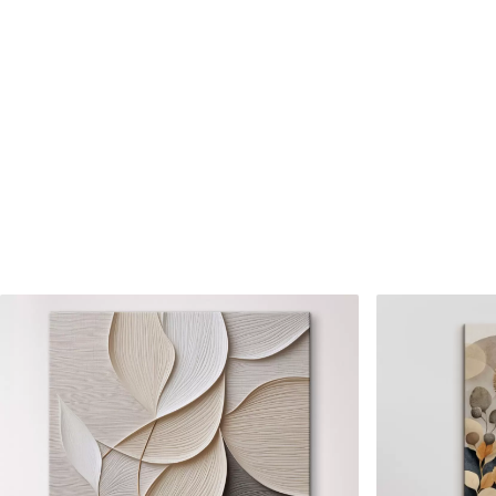
Číslo článku
s36199
Okrem toho
Môžete pridať lakový náter.
Dostupné materiály
Štandard
Premium
Od
23
.00
€
Od
29
.00
€
✓
✓
Žiarivé a sýte farby
Žiarivé a sýte farby
✓
✓
Odolné voči vyblednutiu
Odolné voči vyblednu
Bezpečný atrament bez
Bezpečný atrament b
✓
✓
zápachu
zápachu
✗
✓
Povrch podobný plátnu
Povrch podobný plát
✗
✗
Ekologický materiál
Ekologický materiál