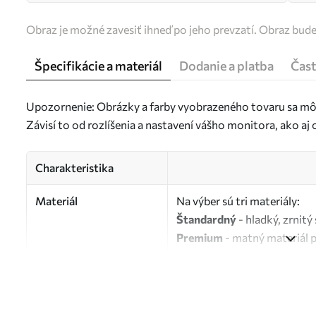
Obraz je možné zavesiť ihneď po jeho prevzatí. Obraz bud
Špecifikácie a materiál
Dodanie a platba
Čast
Upozornenie: Obrázky a farby vyobrazeného tovaru sa môž
Závisí to od rozlíšenia a nastavení vášho monitora, ako a
Charakteristika
Materiál
Na výber sú tri materiály:
Štandardný
- hladký, zrnit
Premium
- matný materiál 
Eco-Premium
- vysokokvali
Autor
UWALLS