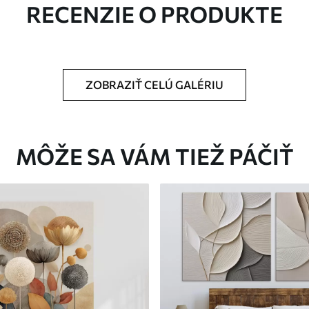
RECENZIE O PRODUKTE
ZOBRAZIŤ CELÚ GALÉRIU
Eko-Premium
Od
36
.00
€
MÔŽE SA VÁM TIEŽ PÁČIŤ
✓
Žiarivé a sýte farby
✓
tiu
Odolné voči vyblednutiu
ez
Bezpečný atrament bez
✓
zápachu
✓
nu
Povrch podobný plátnu
✓
Ekologický materiál