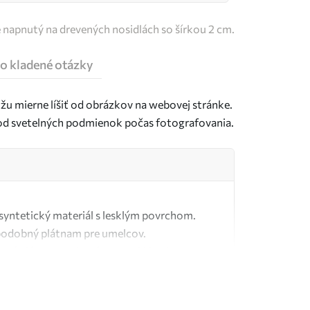
e napnutý na drevených nosidlách so šírkou 2 cm.
o kladené otázky
u mierne líšiť od obrázkov na webovej stránke.
j od svetelných podmienok počas fotografovania.
ý syntetický materiál s lesklým povrchom.
podobný plátnam pre umelcov.
tné plátno vyrobené zo 100 % bavlny.