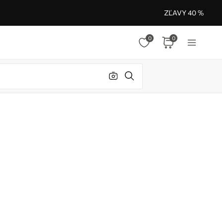
ZĽAVY 40 %
0
0