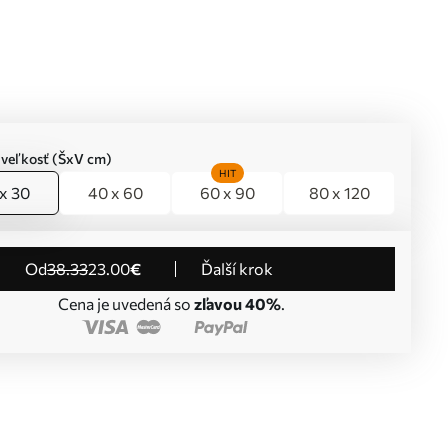
 veľkosť (ŠxV cm)
HIT
x 30
40 x 60
60 x 90
80 x 120
od
38
.33
23
.00
€
Ďalší krok
Cena je uvedená so
zľavou 40%
.