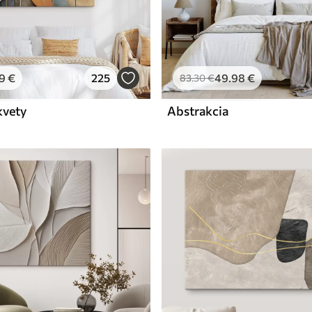
9
€
225
49
.98
€
83
.30
€
kvety
Abstrakcia