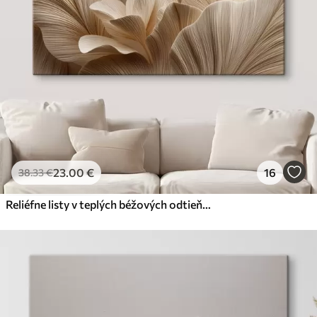
23
.00
€
16
38
.33
€
Reliéfne listy v teplých béžových odtieňoch