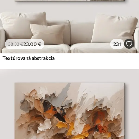
23
.00
€
231
38
.33
€
Textúrovaná abstrakcia