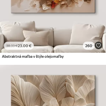
23
.00
€
260
38
.33
€
Abstraktná maľba v štýle olejomaľby