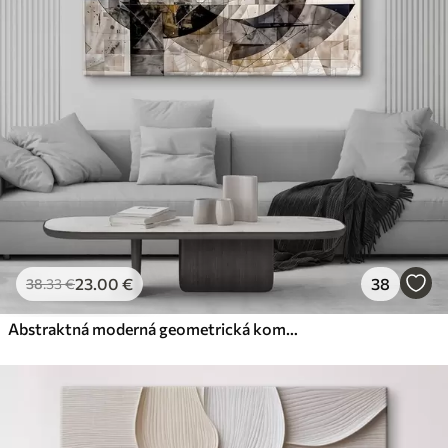
Premium
Od
29
.00
€
✓
Žiarivé a sýte farby
✓
Odolné voči vyblednutiu
✓
Bezpečný atrament bez zápachu
✓
Povrch podobný plátnu
✗
Ekologický materiál
Eko-Premium
Od
36
.00
€
23
.00
€
38
38
.33
€
✓
Žiarivé a sýte farby
✓
Odolné voči vyblednutiu
Abstraktná moderná geometrická kompozícia s prekrývajúcimi sa tvarmi a potlačou v odtieňoch sivej, čiernej a béžovej farby
✓
Bezpečný atrament bez zápachu
✓
Povrch podobný plátnu
✓
Ekologický materiál