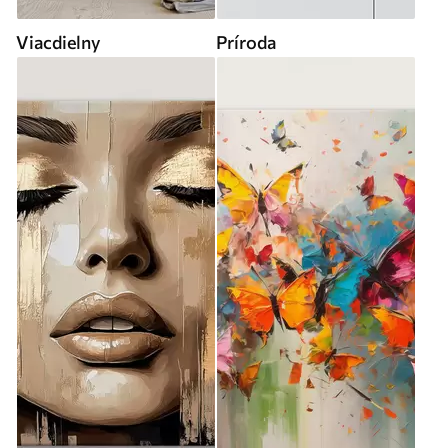
Viacdielny
Príroda