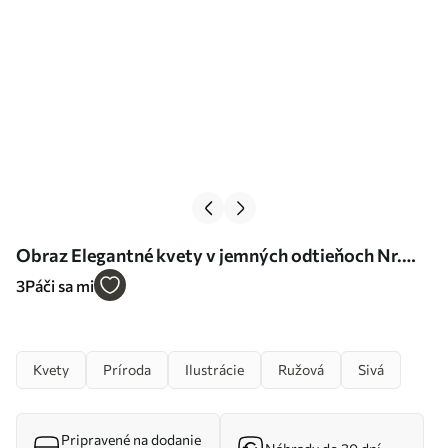
Obraz Elegantné kvety v jemných odtieňoch Nr.
s35736
3
Páči sa mi
Kvety
Príroda
Ilustrácie
Ružová
Sivá
Pripravené na dodanie