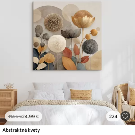
24
.99
€
224
41
.65
€
Abstraktné kvety