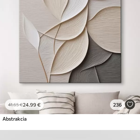
24
.99
€
236
41
.65
€
Abstrakcia