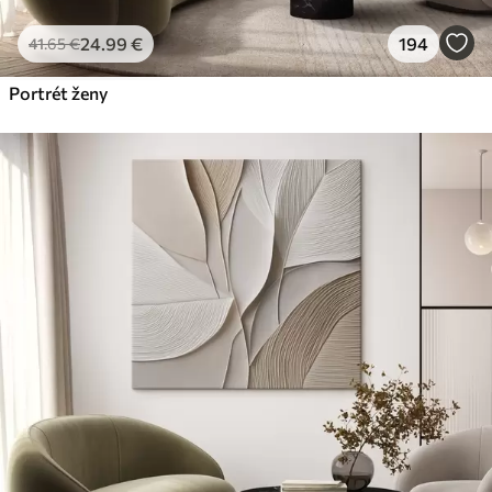
24
.99
€
194
41
.65
€
Portrét ženy