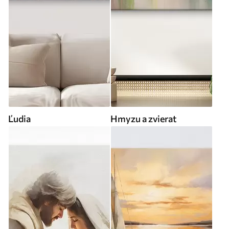
Ľudia
Hmyzu a zvierat