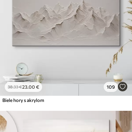
23
.00
€
109
38
.33
€
Biele hory s akrylom