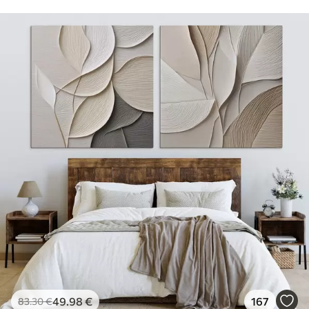
49
.98
€
167
83
.30
€