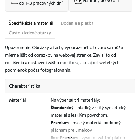
Náhrady do 30 dní
do 1–3 pracovných dní
Špecifikácie a materiál
Dodanie a platba
Často kladené otázky
Upozornenie: Obrázky a farby vyobrazeného tovaru sa môžu
mierne líšiť od obrázkov na webovej stránke. Závisí to od
rozlíšenia a nastavení vášho monitora, ako aj od svetelných
podmienok počas fotografovania.
Charakteristika
Materiál
Na výber sú tri materiály:
Štandardný
- hladký, zrnitý syntetický
materiál s lesklým povrchom.
Premium
- matný materiál podobný
plátnam pre umelcov.
Eco-Premium
- vysokokvalitné plátno