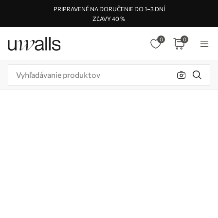
PRIPRAVENÉ NA DORUČENIE DO 1–3 DNÍ
ZĽAVY 40 %
0
0