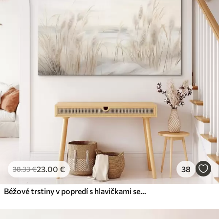
23
.00
€
38
38
.33
€
Béžové trstiny v popredí s hlavičkami semien, mäkké a jemné , rozmazané pozadie a svetlá obloha