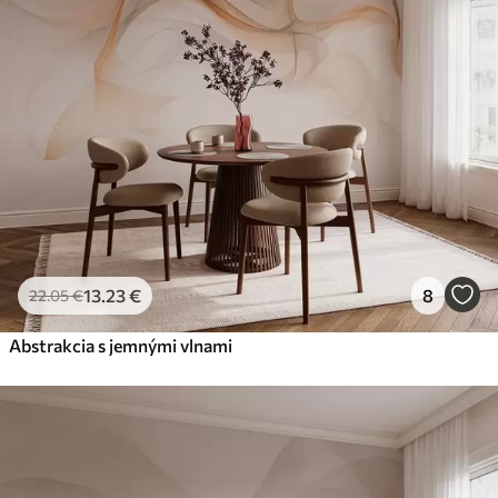
Premium
56
.67
34
.00
€
/m²
Prémiový vinyl
65
.00
39
.00
€
/m²
Peel and Stick
81
.67
49
.00
€
/m²
13
.23
€
8
22
.05
€
Abstrakcia s jemnými vlnami