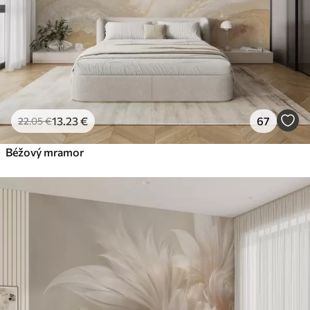
13
.23
€
67
22
.05
€
Béžový mramor