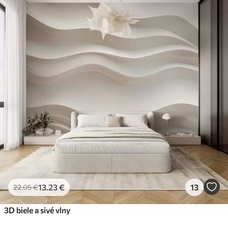
13
.23
€
13
22
.05
€
3D biele a sivé vlny