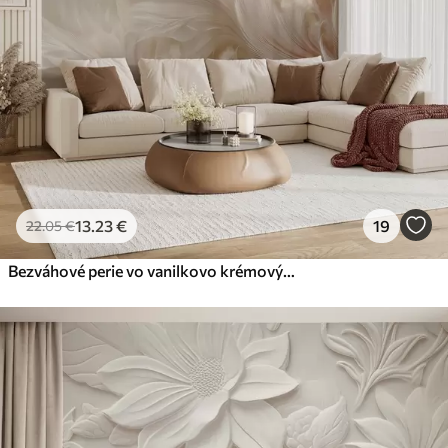
13
.23
€
19
22
.05
€
Bezváhové perie vo vanilkovo krémových odtieňoch