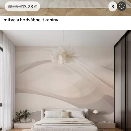
13
.23
€
3
22
.05
€
imitácia hodvábnej tkaniny