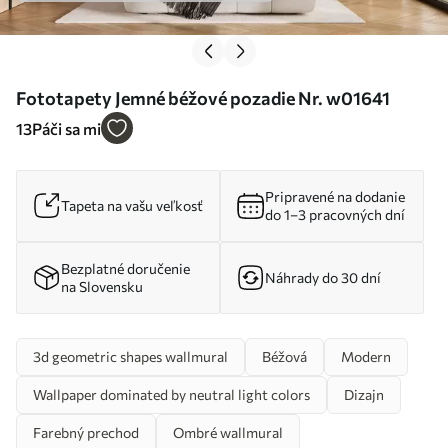
Fototapety Jemné béžové pozadie Nr. w01641
13
Páči sa mi
Pripravené na dodanie
Tapeta na vašu veľkosť
do 1–3 pracovných dní
Bezplatné doručenie
Náhrady do 30 dní
na Slovensku
3d geometric shapes wallmural
Béžová
Modern
Wallpaper dominated by neutral light colors
Dizajn
Farebný prechod
Ombré wallmural