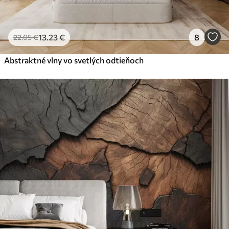
13
.23
€
8
22
.05
€
Abstraktné vlny vo svetlých odtieňoch