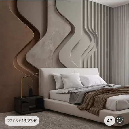
13
.23
€
47
22
.05
€