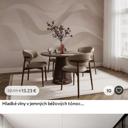
13
.23
€
10
22
.05
€
Hladké vlny v jemných béžových tónoch v akvarelovom štýle