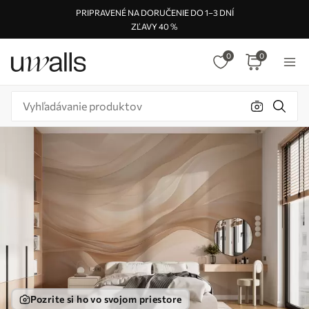
PRIPRAVENÉ NA DORUČENIE DO 1–3 DNÍ
ZĽAVY 40 %
0
0
Pozrite si ho vo svojom priestore