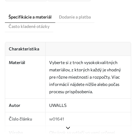
Špecifikácie a materiál
Dodanie a platba
Často kladené otázky
Charakteristika
Materiál
Vyberte si z troch vysokokvalitných
materiálov, z ktorých každý je vhodný
pre rôzne miestnosti a rozpočty. Viac
informácií nájdete nižšie alebo počas
procesu prispôsobenia.
Autor
UWALLS
Číslo článku
w01641
Výroba
Obrázok sa vytlačí vo vami určenej