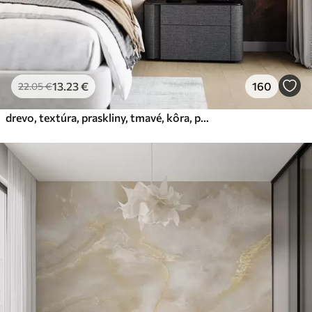
13
.23
€
160
22
.05
€
drevo, textúra, praskliny, tmavé, kôra, povrch