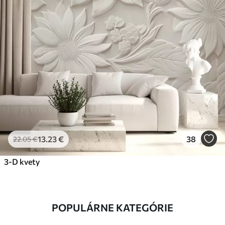
13
.23
€
38
22
.05
€
3-D kvety
POPULÁRNE KATEGÓRIE