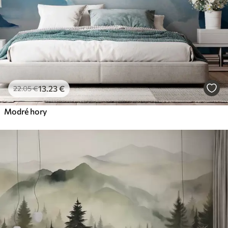
13
.23
€
22
.05
€
Modré hory