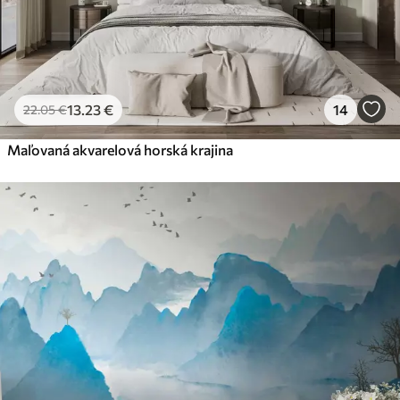
13
.23
€
14
22
.05
€
Maľovaná akvarelová horská krajina