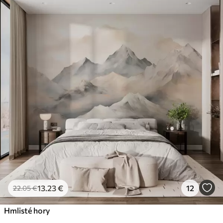
13
.23
€
12
22
.05
€
Hmlisté hory