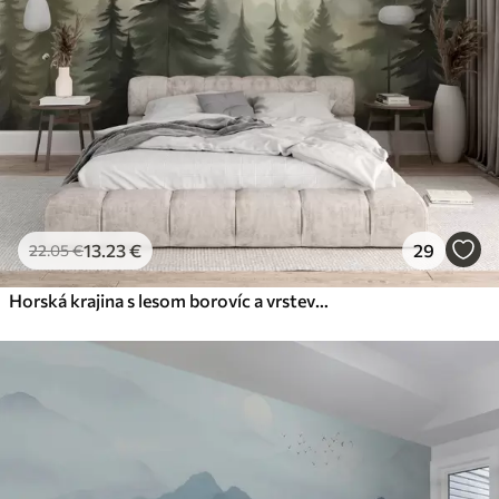
13
.23
€
29
22
.05
€
Horská krajina s lesom borovíc a vrstevnatými horami počas svitania s ľahkou hmlou akvarel imitácia umenia