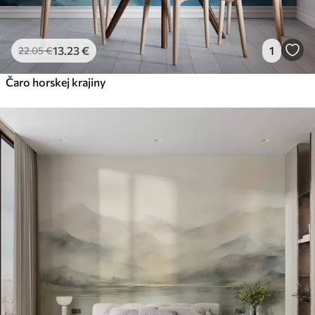
13
.23
€
1
22
.05
€
Čaro horskej krajiny