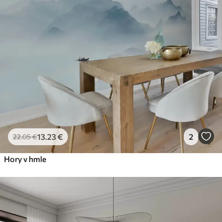
13
.23
€
2
22
.05
€
Hory v hmle