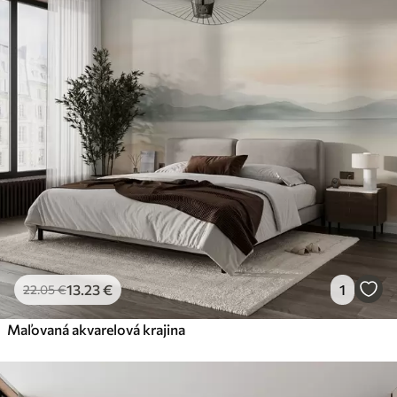
13
.23
€
1
22
.05
€
Maľovaná akvarelová krajina