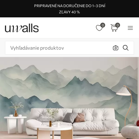
PRIPRAVENÉ NA DORUČENIE DO 1–3 DNÍ
ZĽAVY 40 %
0
0