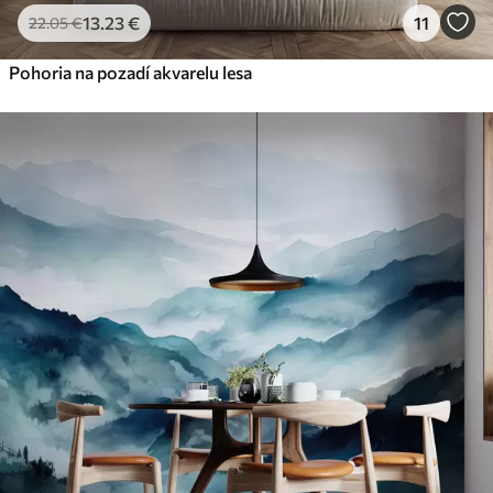
13
.23
€
11
22
.05
€
Pohoria na pozadí akvarelu lesa