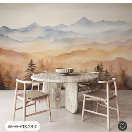
13
.23
€
22
.05
€