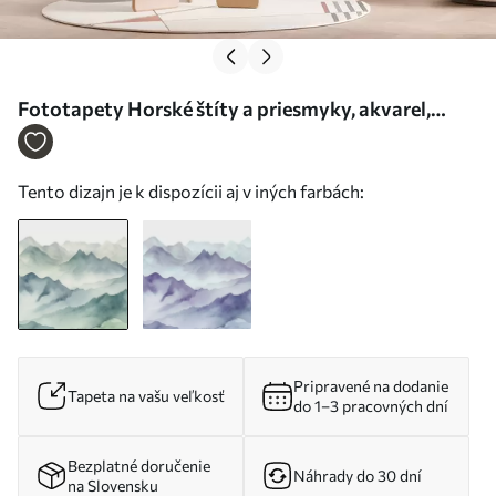
Fototapety Horské štíty a priesmyky, akvarel,
krajina, krajina, modrá, šedá farba Nr. w00841
Tento dizajn je k dispozícii aj v iných farbách:
Pripravené na dodanie
Tapeta na vašu veľkosť
do 1–3 pracovných dní
Bezplatné doručenie
Náhrady do 30 dní
na Slovensku