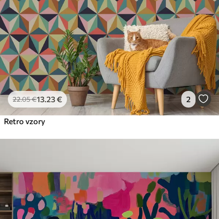
13
.23
€
2
22
.05
€
Retro vzory