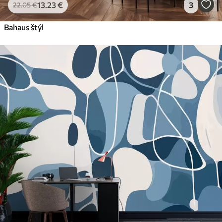
13
.23
€
3
22
.05
€
Bahaus štýl