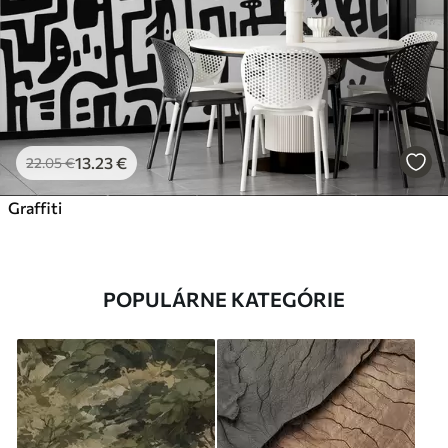
13
.23
€
22
.05
€
Graffiti
POPULÁRNE KATEGÓRIE