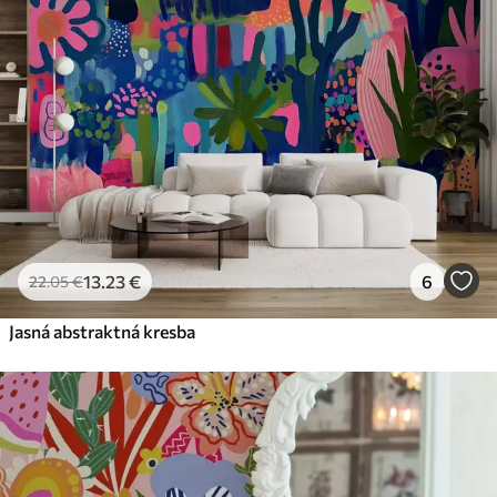
13
.23
€
6
22
.05
€
Jasná abstraktná kresba