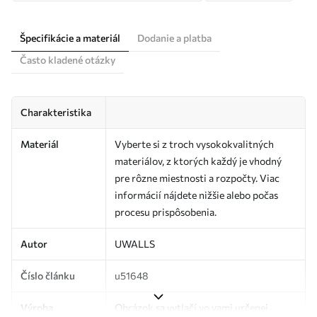
Špecifikácie a materiál
Dodanie a platba
Často kladené otázky
Charakteristika
Materiál
Vyberte si z troch vysokokvalitných
materiálov, z ktorých každý je vhodný
pre rôzne miestnosti a rozpočty. Viac
informácií nájdete nižšie alebo počas
procesu prispôsobenia.
Autor
UWALLS
Číslo článku
u51648
Výroba
Obrázok sa vytlačí vo vami určenej