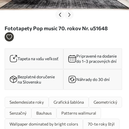
Fototapety Pop music 70. rokov Nr. u51648
Pripravené na dodanie
Tapeta na vašu veľkosť
do 1–3 pracovných dní
Bezplatné doručenie
Náhrady do 30 dní
na Slovensku
Sedemdesiate roky
Grafická šablóna
Geometrický
Senzačný
Bauhaus
Patterns wallmural
Wallpaper dominated by bright colors
70-te roky štýl