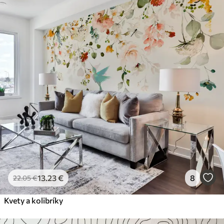
13
.23
€
8
22
.05
€
Kvety a kolibríky