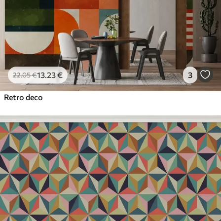
Premium
56
.67
34
.00
€
/m²
Prémiový vinyl
65
.00
39
.00
€
/m²
13
.23
€
3
22
.05
€
Peel and Stick
Retro deco
81
.67
49
.00
€
/m²