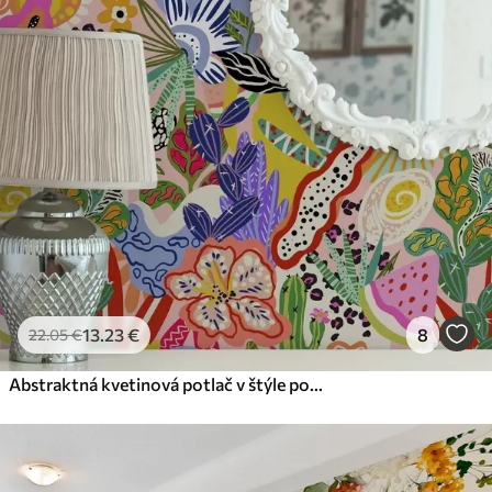
13
.23
€
8
22
.05
€
Abstraktná kvetinová potlač v štýle pop art