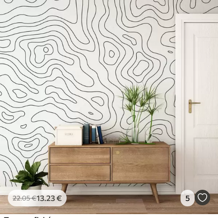
13
.23
€
5
22
.05
€