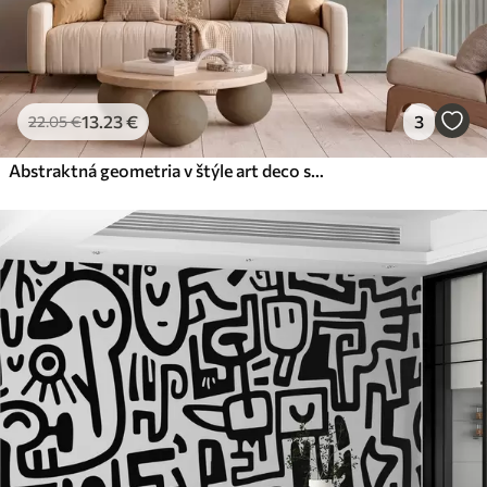
13
.23
€
3
22
.05
€
Abstraktná geometria v štýle art deco s retro efektom