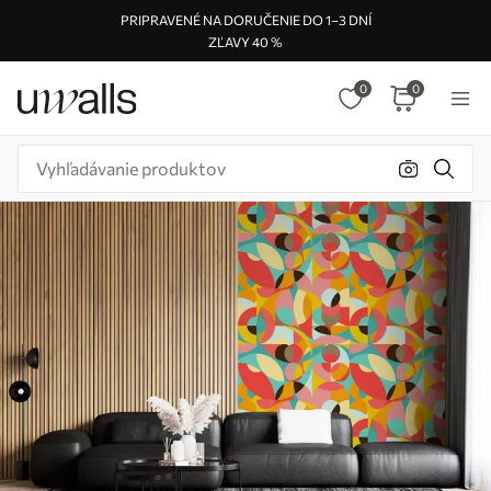
PRIPRAVENÉ NA DORUČENIE DO 1–3 DNÍ
ZĽAVY 40 %
0
0