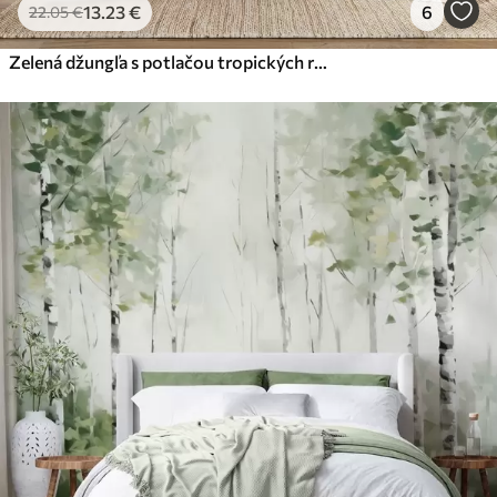
13
.23
€
6
22
.05
€
Zelená džungľa s potlačou tropických rastlín a listov na bielom pozadí