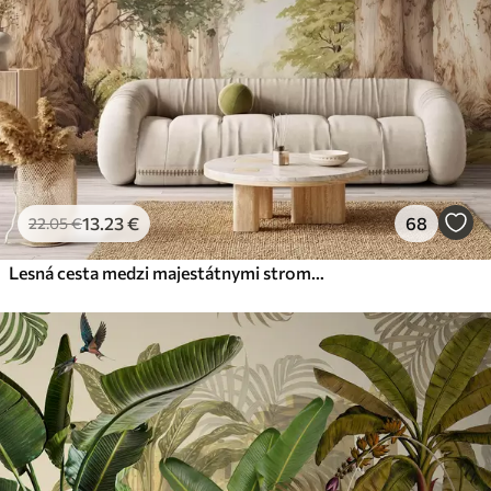
13
.23
€
68
22
.05
€
Lesná cesta medzi majestátnymi stromami v akvarelovom štýle