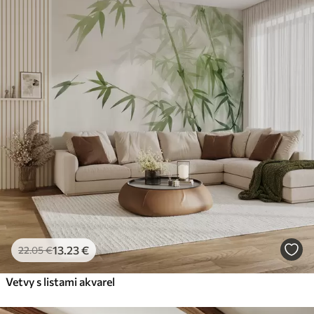
13
.23
€
22
.05
€
Vetvy s listami akvarel