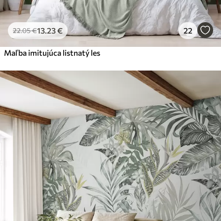
13
.23
€
22
22
.05
€
Maľba imitujúca listnatý les