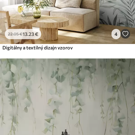
13
.23
€
4
22
.05
€
Digitálny a textilný dizajn vzorov