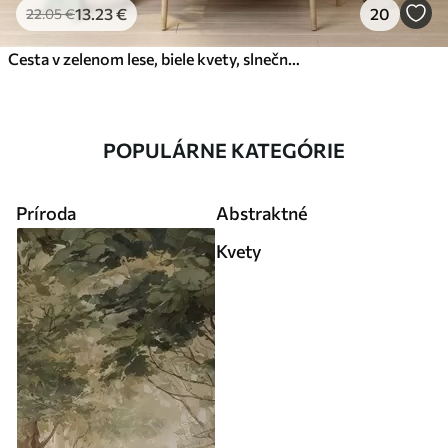
13
.23
€
20
22
.05
€
Cesta v zelenom lese, biele kvety, slnečné svetlo, akrylová kresba
POPULÁRNE KATEGÓRIE
Príroda
Abstraktné
Kvety