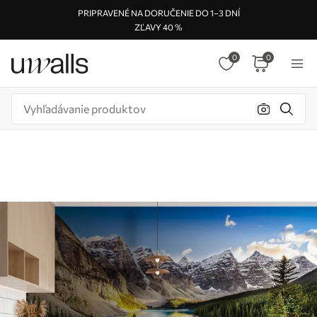
PRIPRAVENÉ NA DORUČENIE DO 1–3 DNÍ
ZĽAVY 40 %
0
0