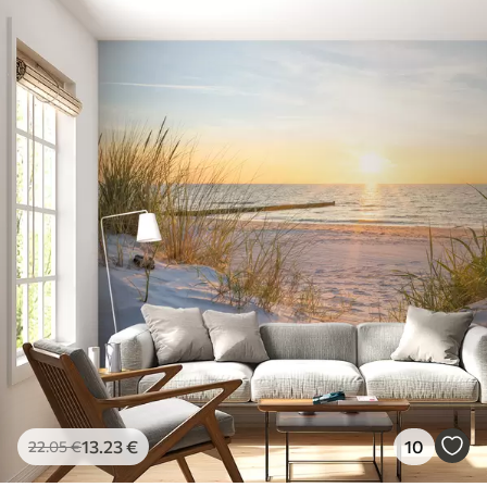
13
.23
€
10
22
.05
€