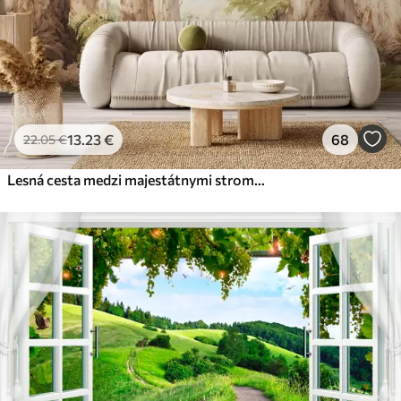
13
.23
€
68
22
.05
€
Lesná cesta medzi majestátnymi stromami v akvarelovom štýle