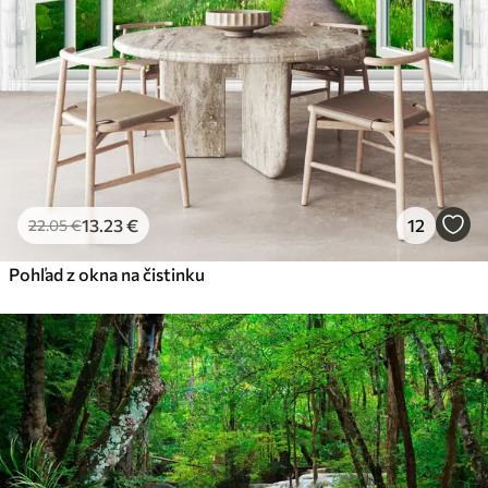
13
.23
€
12
22
.05
€
Pohľad z okna na čistinku