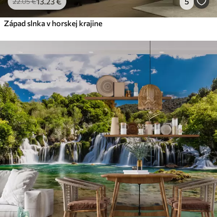
13
.23
€
5
22
.05
€
Západ slnka v horskej krajine