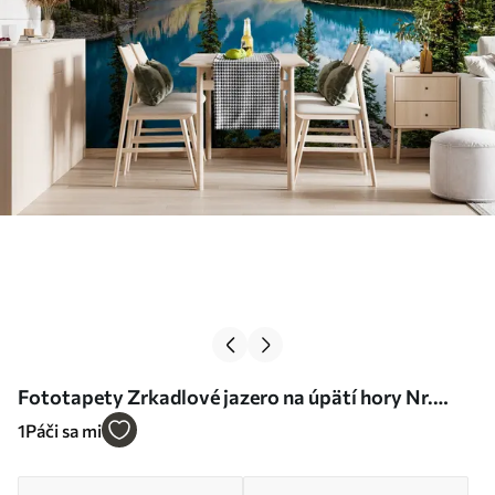
Fototapety Zrkadlové jazero na úpätí hory Nr.
u58602
1
Páči sa mi