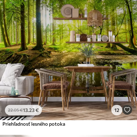
13
.23
€
12
22
.05
€
Priehľadnosť lesného potoka