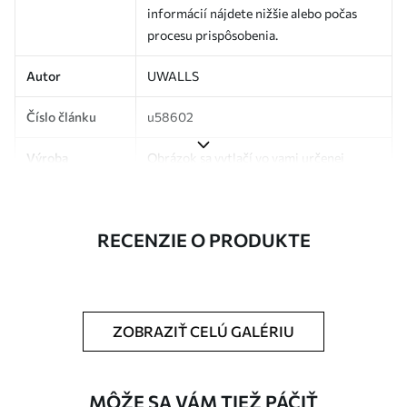
informácií nájdete nižšie alebo počas
procesu prispôsobenia.
Autor
UWALLS
Číslo článku
u58602
Výroba
Obrázok sa vytlačí vo vami určenej
veľkosti a rozreže sa na rovnaké pásy so
šírkou až 50 cm.
RECENZIE O PRODUKTE
Okrem toho
Môžete pridať lak a/alebo lepidlo na
tapety.
Čistenie
Tapetu môžete jemne vyčistiť mäkkou
špongiou. Tapety s lakovanou
ZOBRAZIŤ CELÚ GALÉRIU
povrchovou úpravou sa môžu čistiť
vodou.
MÔŽE SA VÁM TIEŽ PÁČIŤ