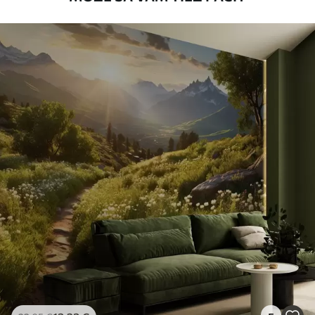
Spôsob aplikácie
Plynulá aplikácia
Dostupné materiály
Štandard
45
.00
27
.00
€
/m²
Premium
56
.67
34
.00
€
/m²
Prémiový vinyl
65
.00
39
.00
€
/m²
Peel and Stick
81
.67
49
.00
€
/m²