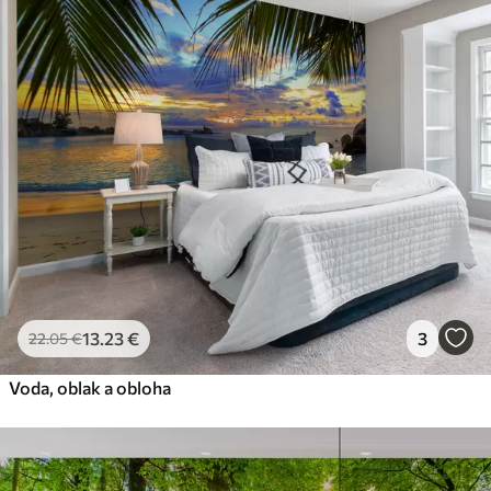
13
.23
€
3
22
.05
€
Voda, oblak a obloha