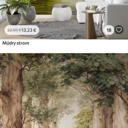
13
.23
€
18
22
.05
€
Múdry strom