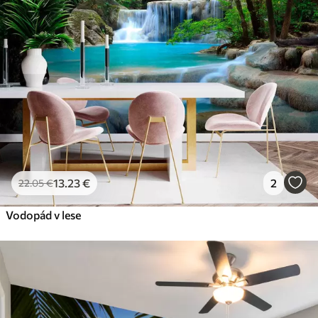
13
.23
€
2
22
.05
€
Vodopád v lese