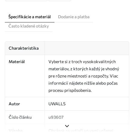
Špecifikácie a materiál
Dodanie a platba
Často kladené otázky
Charakteristika
Materiál
Vyberte si z troch vysokokvalitných
materiálov, z ktorých každý je vhodný
pre rôzne miestnosti a rozpočty. Viac
informácií nájdete nižšie alebo počas
procesu prispôsobenia.
Autor
UWALLS
Číslo článku
u93607
Výroba
Obrázok sa vytlačí vo vami určenej