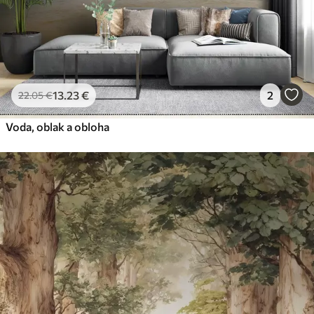
13
.23
€
2
22
.05
€
Voda, oblak a obloha