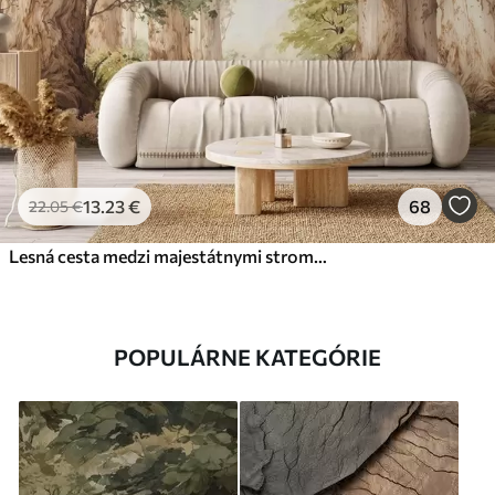
13
.23
€
68
22
.05
€
Lesná cesta medzi majestátnymi stromami v akvarelovom štýle
POPULÁRNE KATEGÓRIE