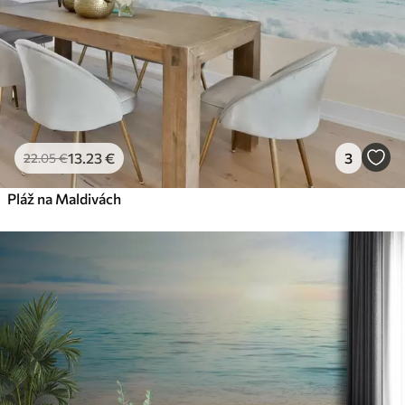
13
.23
€
3
22
.05
€
Pláž na Maldivách