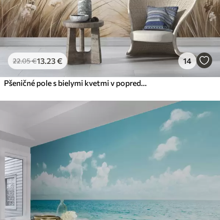
13
.23
€
14
22
.05
€
Pšeničné pole s bielymi kvetmi v popredí, pláž a oceán v pozadí, neutrálne pastelové tlmené farby