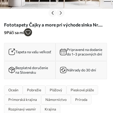
Fototapety Čajky a more pri východe slnka Nr.
u93607
9
Páči sa mi
Pripravené na dodanie
Tapeta na vašu veľkosť
do 1–3 pracovných dní
Bezplatné doručenie
Náhrady do 30 dní
na Slovensku
Oceán
Pobrežie
Plážový
Pieskové pláže
Prímorská krajina
Námorníctvo
Príroda
Rozpínavý vesmír
Krajina