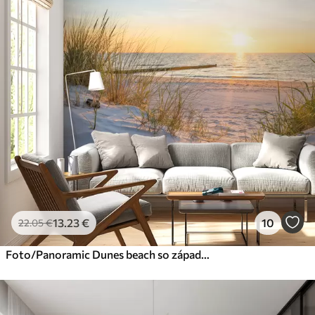
13
.23
€
10
22
.05
€
Foto/Panoramic Dunes beach so západom slnka