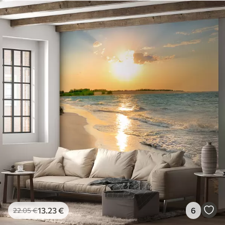
13
.23
€
6
22
.05
€