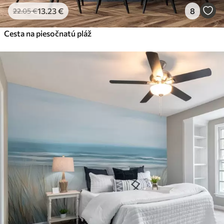
13
.23
€
8
22
.05
€
Cesta na piesočnatú pláž