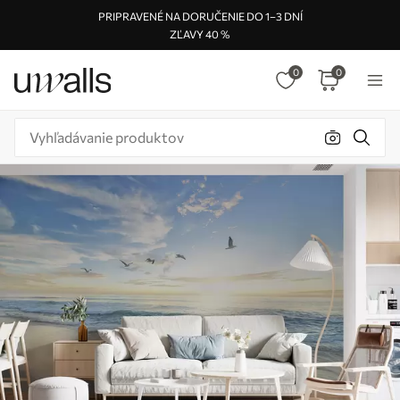
PRIPRAVENÉ NA DORUČENIE DO 1–3 DNÍ
ZĽAVY 40 %
0
0