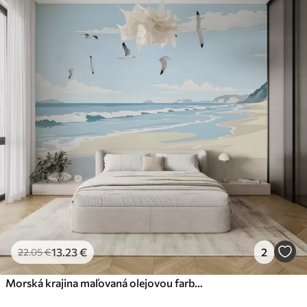
13
.23
€
2
22
.05
€
Morská krajina maľovaná olejovou farbou