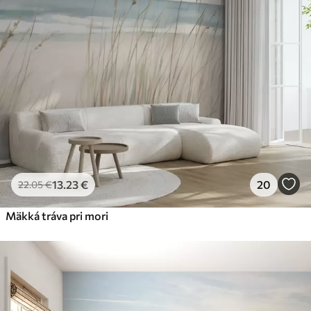
Premium
56
.67
34
.00
€
/m²
Prémiový vinyl
65
.00
39
.00
€
/m²
Peel and Stick
81
.67
49
.00
€
/m²
13
.23
€
20
22
.05
€
Mäkká tráva pri mori