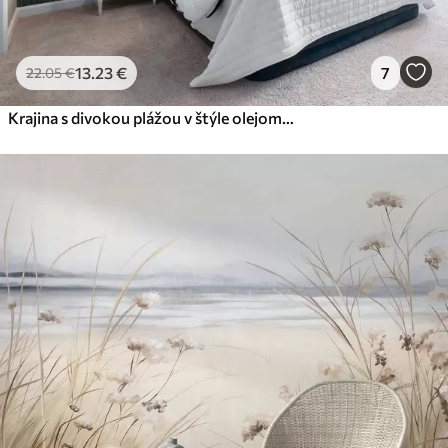
13
.23
€
7
22
.05
€
Krajina s divokou plážou v štýle olejomaľby