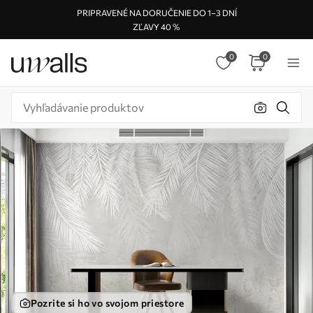
PRIPRAVENÉ NA DORUČENIE DO 1–3 DNÍ
ZĽAVY 40 %
0
0
Pozrite si ho vo svojom priestore