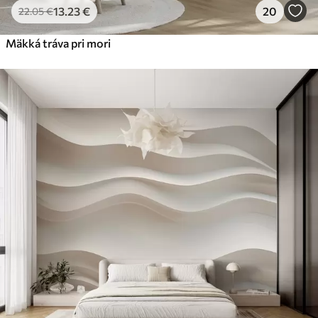
13
.23
€
20
22
.05
€
Mäkká tráva pri mori