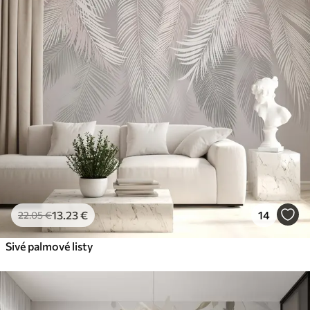
13
.23
€
14
22
.05
€
Sivé palmové listy