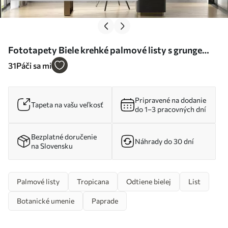
Fototapety Biele krehké palmové listy s grunge
textúrou Nr. u94286
31
Páči sa mi
Pripravené na dodanie
Tapeta na vašu veľkosť
do 1–3 pracovných dní
Bezplatné doručenie
Náhrady do 30 dní
na Slovensku
Palmové listy
Tropicana
Odtiene bielej
List
Botanické umenie
Paprade