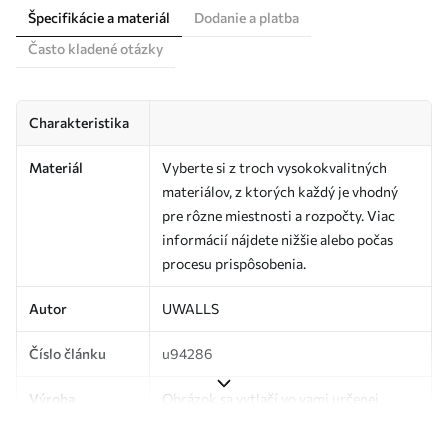
Špecifikácie a materiál
Dodanie a platba
Často kladené otázky
Charakteristika
Materiál
Vyberte si z troch vysokokvalitných
materiálov, z ktorých každý je vhodný
pre rôzne miestnosti a rozpočty. Viac
informácií nájdete nižšie alebo počas
procesu prispôsobenia.
Autor
UWALLS
Číslo článku
u94286
Výroba
Obrázok sa vytlačí vo vami určenej
veľkosti a rozreže sa na rovnaké pásy so
šírkou až 50 cm.