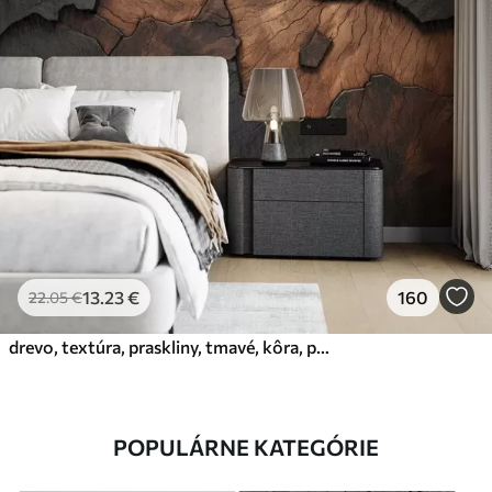
13
.23
€
160
22
.05
€
drevo, textúra, praskliny, tmavé, kôra, povrch
POPULÁRNE KATEGÓRIE