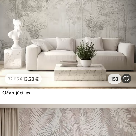
13
.23
€
153
22
.05
€
Očarujúci les