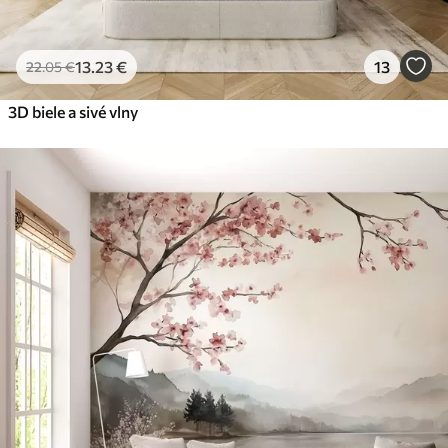
13
.23
€
13
22
.05
€
3D biele a sivé vlny