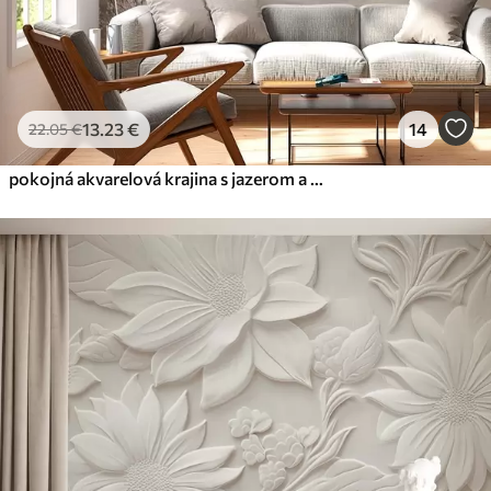
13
.23
€
14
22
.05
€
pokojná akvarelová krajina s jazerom a kvitnúcim stromom