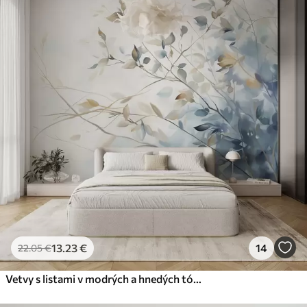
13
.23
€
14
22
.05
€
Vetvy s listami v modrých a hnedých tónoch, svetlé pozadie, mäkké a jemné, akvarelový štýl