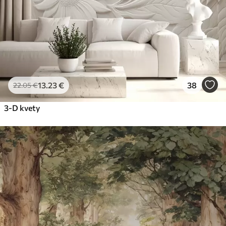
13
.23
€
38
22
.05
€
3-D kvety