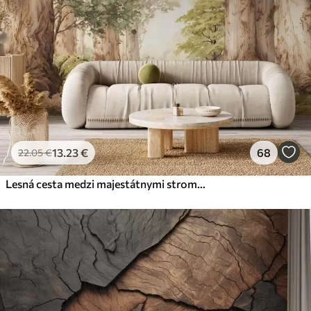
13
.23
€
68
22
.05
€
Lesná cesta medzi majestátnymi stromami v akvarelovom štýle