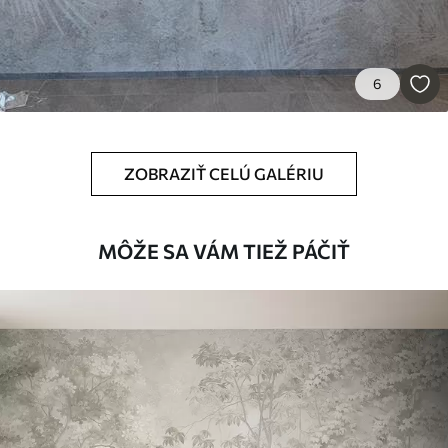
56
.67
34
.00
€
/m²
Prémiový vinyl
6
65
.00
39
.00
€
/m²
Peel and Stick
ZOBRAZIŤ CELÚ GALÉRIU
81
.67
49
.00
€
/m²
MÔŽE SA VÁM TIEŽ PÁČIŤ