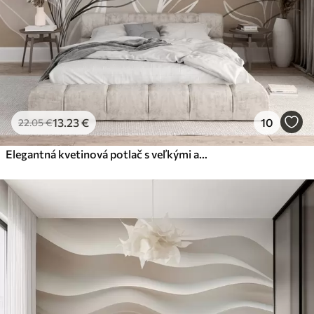
13
.23
€
10
22
.05
€
Elegantná kvetinová potlač s veľkými abstraktnými líniami kvetov a listov v odtieňoch sivej a béžovej na svetlom pozadí