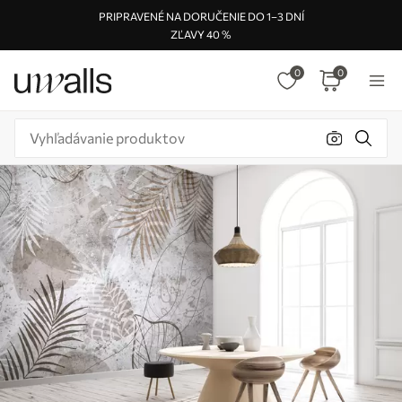
PRIPRAVENÉ NA DORUČENIE DO 1–3 DNÍ
ZĽAVY 40 %
0
0