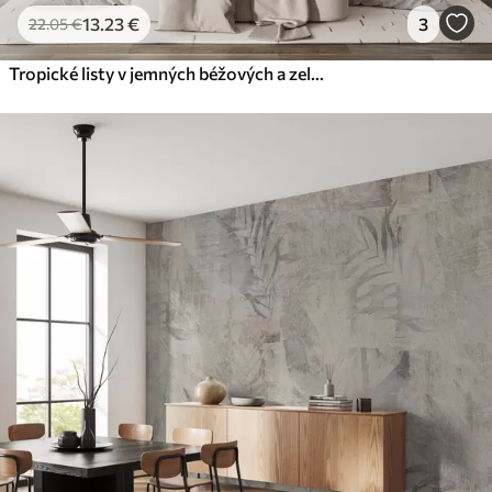
13
.23
€
3
22
.05
€
Tropické listy v jemných béžových a zelených tónoch s akvarelovým efektom a jemnými farebnými prechodmi