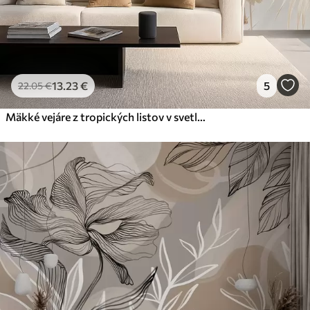
13
.23
€
5
22
.05
€
Mäkké vejáre z tropických listov v svetlých béžových a modrastých tónoch