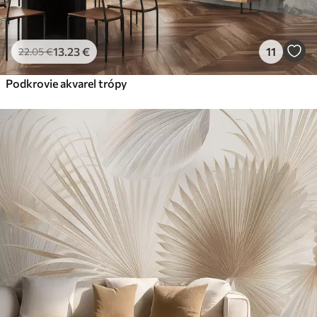
13
.23
€
11
22
.05
€
Podkrovie akvarel trópy