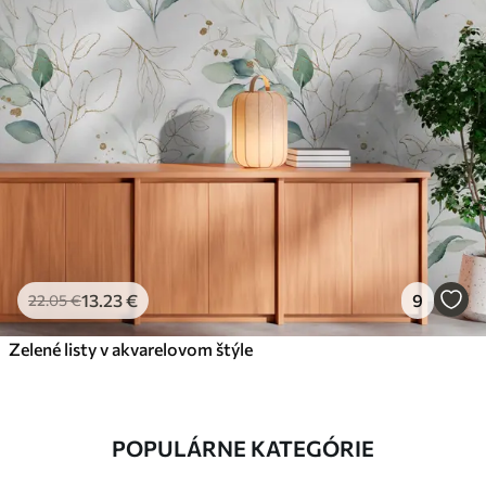
13
.23
€
9
22
.05
€
Zelené listy v akvarelovom štýle
POPULÁRNE KATEGÓRIE