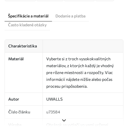
Špecifikácie a materiál
Dodanie a platba
Často kladené otázky
Charakteristika
Materiál
Vyberte si z troch vysokokvalitných
materiálov, z ktorých každý je vhodný
pre rôzne miestnosti a rozpočty. Viac
informácií nájdete nižšie alebo počas
procesu prispôsobenia.
Autor
UWALLS
Číslo článku
u73584
Výroba
Obrázok sa vytlačí vo vami určenej