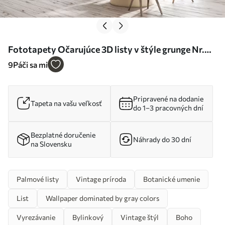
Fototapety Očarujúce 3D listy v štýle grunge Nr.
u73584
9
Páči sa mi
Pripravené na dodanie
Tapeta na vašu veľkosť
do 1–3 pracovných dní
Bezplatné doručenie
Náhrady do 30 dní
na Slovensku
Palmové listy
Vintage príroda
Botanické umenie
List
Wallpaper dominated by gray colors
Vyrezávanie
Bylinkový
Vintage štýl
Boho