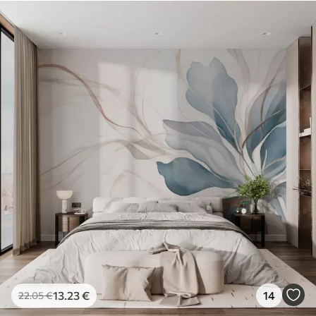
13
.23
€
14
22
.05
€