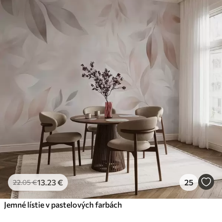
13
.23
€
25
22
.05
€
Jemné lístie v pastelových farbách