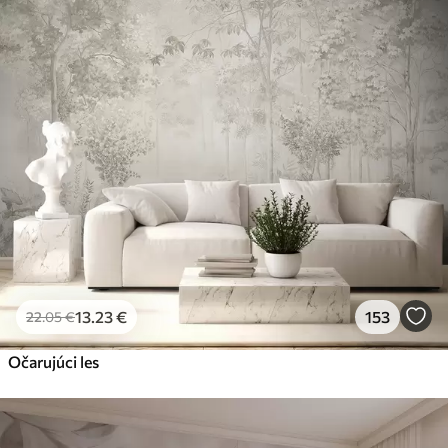
13
.23
€
153
22
.05
€
Očarujúci les