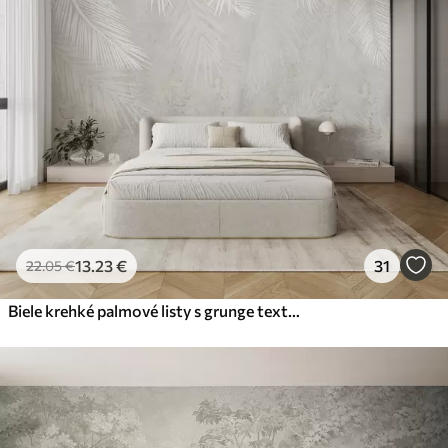
Premium
56
.67
34
.00
€
/m²
Prémiový vinyl
65
.00
39
.00
€
/m²
Peel and Stick
81
.67
49
.00
€
/m²
13
.23
€
31
22
.05
€
Biele krehké palmové listy s grunge textúrou