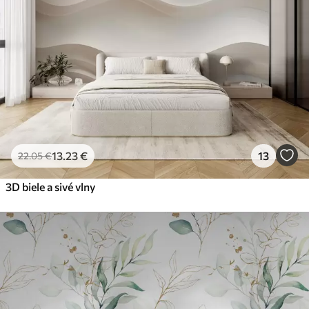
13
.23
€
13
22
.05
€
3D biele a sivé vlny