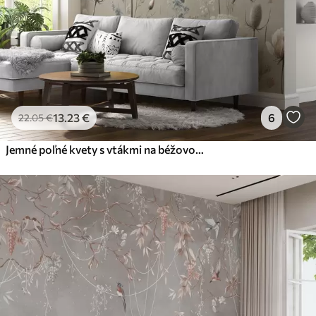
13
.23
€
6
22
.05
€
Jemné poľné kvety s vtákmi na béžovom pozadí