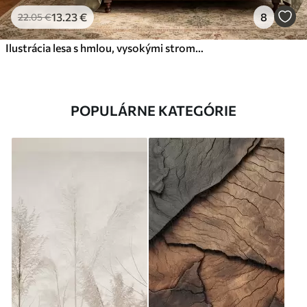
13
.23
€
8
22
.05
€
Ilustrácia lesa s hmlou, vysokými stromami a cestičkou
POPULÁRNE KATEGÓRIE