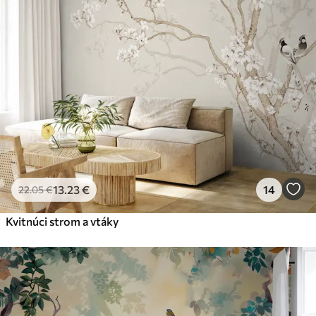
13
.23
€
14
22
.05
€
Kvitnúci strom a vtáky