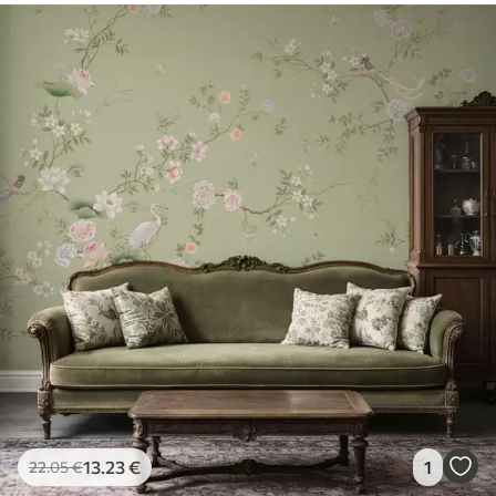
13
.23
€
1
22
.05
€