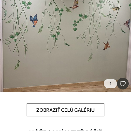
Dostupné materiály
Štandard
45
.00
27
.00
€
/m²
Premium
56
.67
34
.00
€
/m²
Prémiový vinyl
1
65
.00
39
.00
€
/m²
Peel and Stick
ZOBRAZIŤ CELÚ GALÉRIU
81
.67
49
.00
€
/m²