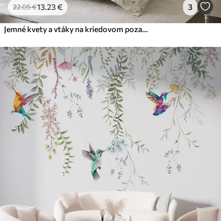
13
.23
€
3
22
.05
€
Jemné kvety a vtáky na kriedovom pozadí