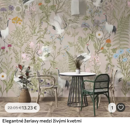
13
.23
€
1
22
.05
€
Elegantné žeriavy medzi živými kvetmi