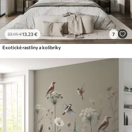
13
.23
€
7
22
.05
€
Exotické rastliny a kolibríky