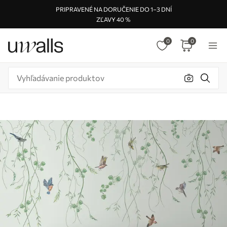
PRIPRAVENÉ NA DORUČENIE DO 1–3 DNÍ
ZĽAVY 40 %
0
0