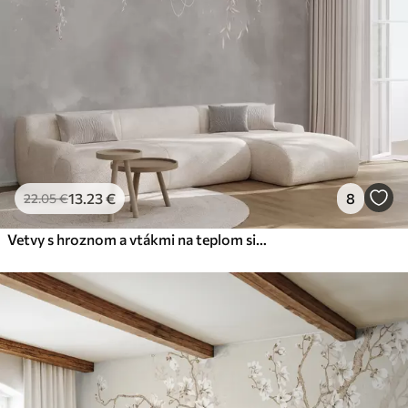
13
.23
€
8
22
.05
€
Vetvy s hroznom a vtákmi na teplom sivoružovom pozadí