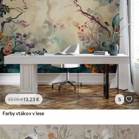
13
.23
€
5
22
.05
€
Farby vtákov v lese