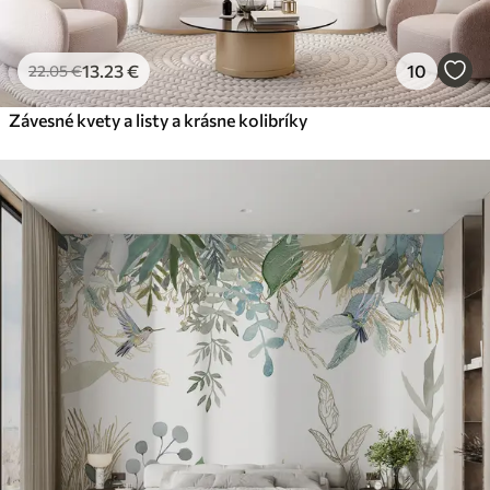
13
.23
€
10
22
.05
€
Závesné kvety a listy a krásne kolibríky