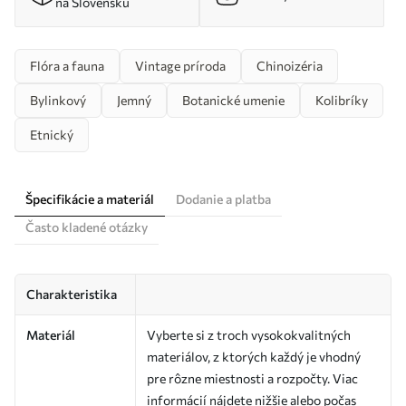
na Slovensku
Flóra a fauna
Vintage príroda
Chinoizéria
Bylinkový
Jemný
Botanické umenie
Kolibríky
Etnický
Špecifikácie a materiál
Dodanie a platba
Často kladené otázky
Charakteristika
Materiál
Vyberte si z troch vysokokvalitných
materiálov, z ktorých každý je vhodný
pre rôzne miestnosti a rozpočty. Viac
informácií nájdete nižšie alebo počas