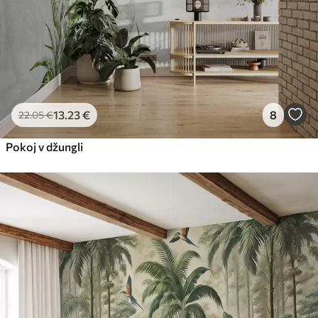
13
.23
€
8
22
.05
€
Pokoj v džungli