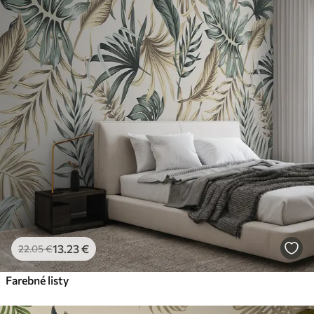
13
.23
€
22
.05
€
Farebné listy