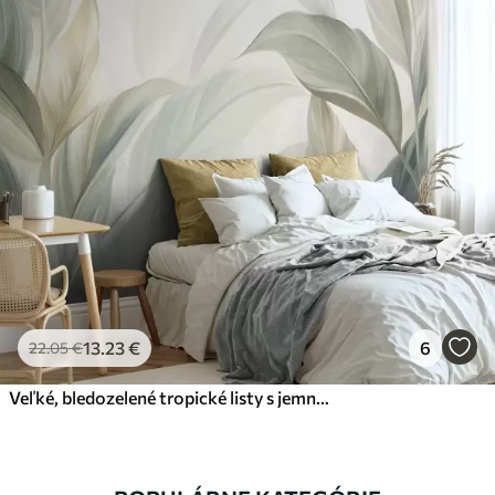
13
.23
€
6
22
.05
€
Veľké, bledozelené tropické listy s jemnými pastelovými farbami a zaujímavou štruktúrou