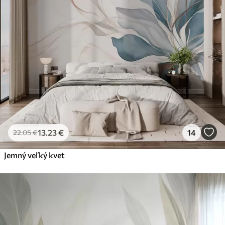
13
.23
€
14
22
.05
€
Jemný veľký kvet