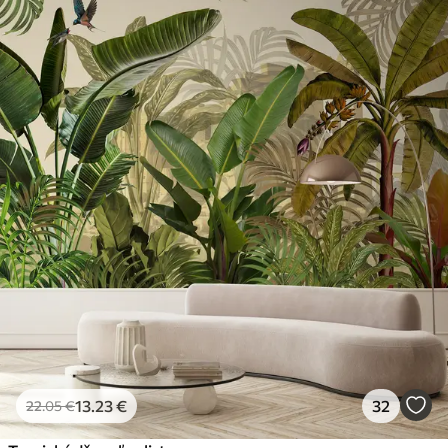
13
.23
€
32
22
.05
€