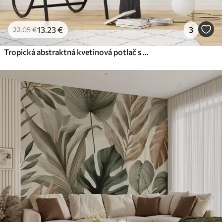
13
.23
€
3
22
.05
€
Tropická abstraktná kvetinová potlač s veľkými palmovými listami v modrých a béžových odtieňoch vytvára sviežu atmosféru