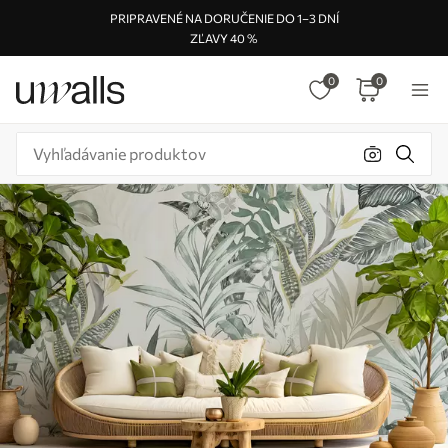
PRIPRAVENÉ NA DORUČENIE DO 1–3 DNÍ
ZĽAVY 40 %
0
0