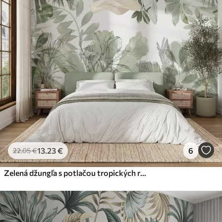
45
.00
27
.00
€
/m²
Premium
56
.67
34
.00
€
/m²
Prémiový vinyl
65
.00
39
.00
€
/m²
Peel and Stick
81
.67
49
.00
€
/m²
13
.23
€
6
22
.05
€
Zelená džungľa s potlačou tropických rastlín a listov na bielom pozadí