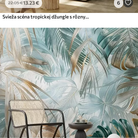
13
.23
€
6
22
.05
€
Svieža scéna tropickej džungle s rôznymi palmami, veľkými listami a farebnými kvetmi v popredí