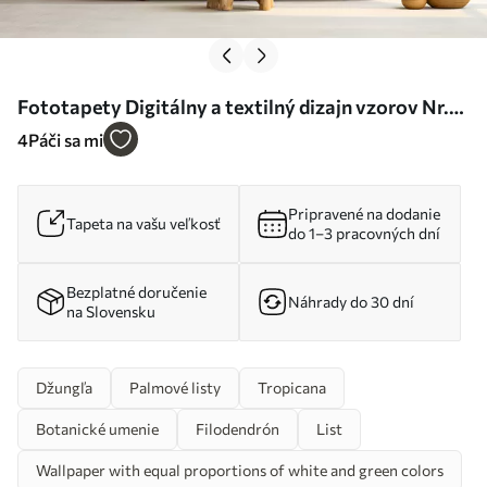
Fototapety Digitálny a textilný dizajn vzorov Nr.
u94199
4
Páči sa mi
Pripravené na dodanie
Tapeta na vašu veľkosť
do 1–3 pracovných dní
Bezplatné doručenie
Náhrady do 30 dní
na Slovensku
Džungľa
Palmové listy
Tropicana
Botanické umenie
Filodendrón
List
Wallpaper with equal proportions of white and green colors