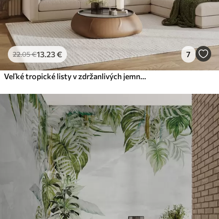
13
.23
€
7
22
.05
€
Veľké tropické listy v zdržanlivých jemných pastelových odtieňoch