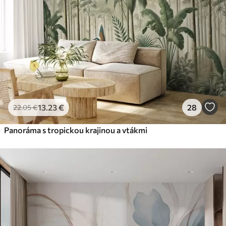
13
.23
€
28
22
.05
€
Panoráma s tropickou krajinou a vtákmi