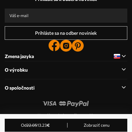
Prihláste sa na odber noviniek
Zmena jazyka
O výrobku
O spoločnosti
Upraviť povolenia pre súbory cookie
© 2011-2026 Uwalls . Všetky práva vyhradené. Prevádzkuje
od
22
.05
13
.23
€
Zobraziť cenu
KLW Sp. z o.o. IČ DPH: PL9223057591.