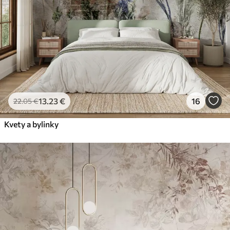
13
.23
€
16
22
.05
€
Kvety a bylinky