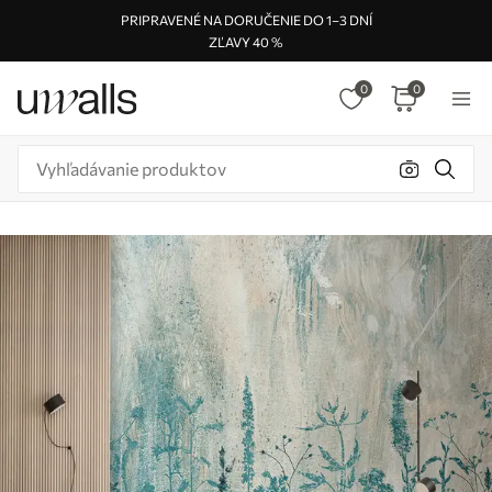
PRIPRAVENÉ NA DORUČENIE DO 1–3 DNÍ
ZĽAVY 40 %
0
0