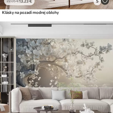
13
.23
€
5
22
.05
€
Klásky na pozadí modrej oblohy