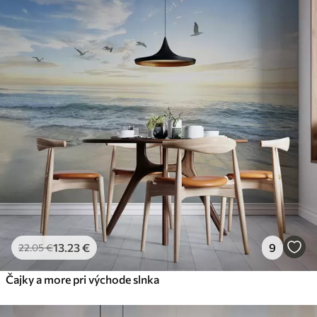
13
.23
€
9
22
.05
€
Čajky a more pri východe slnka