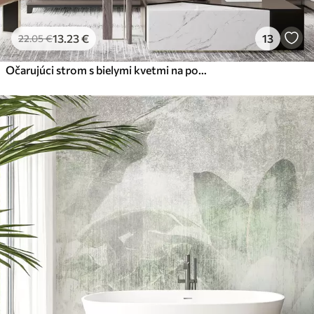
13
.23
€
13
22
.05
€
Očarujúci strom s bielymi kvetmi na pozadí oblakov v zaujímavom štýle v jemných teplých farbách