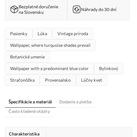
Bezplatné doručenie
Náhrady do 30 dní
na Slovensku
Pasienky
Lúka
Vintage príroda
Wallpaper, where turquoise shades prevail
Botanické umenie
Wallpaper with a predominant blue color
Bylinkový
Stračonôžka
Provensalsko
Lúčny kvet
Špecifikácie a materiál
Dodanie a platba
Často kladené otázky
Charakteristika