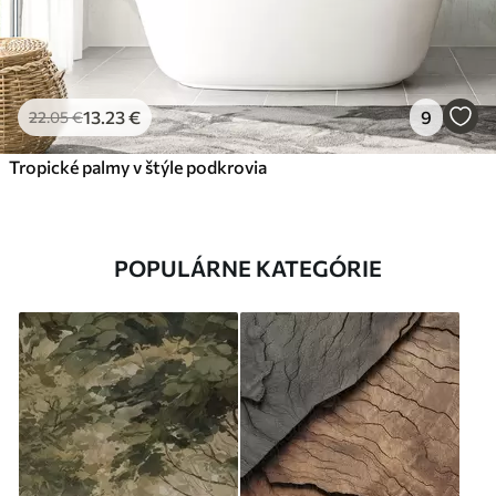
13
.23
€
9
22
.05
€
Tropické palmy v štýle podkrovia
POPULÁRNE KATEGÓRIE