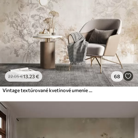
13
.23
€
68
22
.05
€
Vintage textúrované kvetinové umenie s jemnými ilustráciami záhradných kvetov a listov v kreslenom štýle, v jemných pastelových béžových a sépia odtieňoch