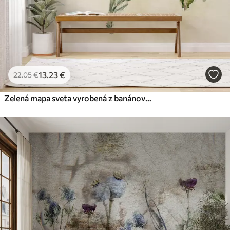
13
.23
€
22
.05
€
Zelená mapa sveta vyrobená z banánových listov