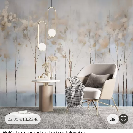
13
.23
€
39
22
.05
€
Holé stromy v abstraktnej pastelovej rozmazanej zimnej minimalistickej krajine s mäkkým, hmlistým pozadím