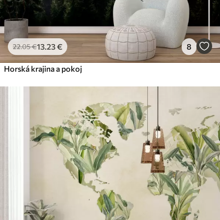
Peel and Stick
81
.67
49
.00
€
/m²
13
.23
€
8
22
.05
€
Horská krajina a pokoj