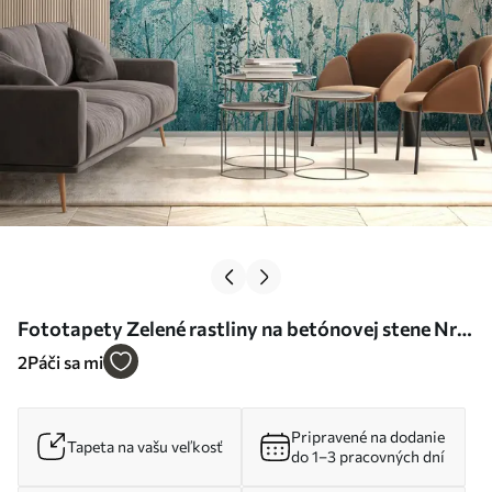
Fototapety Zelené rastliny na betónovej stene Nr.
u93666
2
Páči sa mi
Pripravené na dodanie
Tapeta na vašu veľkosť
do 1–3 pracovných dní