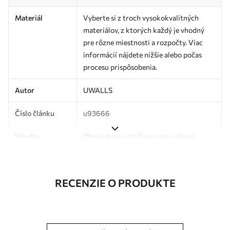
Materiál
Vyberte si z troch vysokokvalitných
materiálov, z ktorých každý je vhodný
pre rôzne miestnosti a rozpočty. Viac
informácií nájdete nižšie alebo počas
procesu prispôsobenia.
Autor
UWALLS
Číslo článku
u93666
Výroba
Obrázok sa vytlačí vo vami určenej
veľkosti a rozreže sa na rovnaké pásy so
šírkou až 50 cm.
RECENZIE O PRODUKTE
Okrem toho
Môžete pridať lak a/alebo lepidlo na
tapety.
Čistenie
Tapetu môžete jemne vyčistiť mäkkou