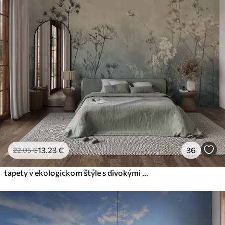
13
.23
€
36
22
.05
€
tapety v ekologickom štýle s divokými kvetmi a rastlinami na textúrovanom pozadí