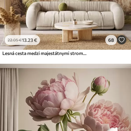
13
.23
€
68
22
.05
€
Lesná cesta medzi majestátnymi stromami v akvarelovom štýle