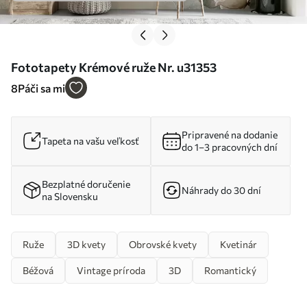
Fototapety Krémové ruže Nr. u31353
8
Páči sa mi
Pripravené na dodanie
Tapeta na vašu veľkosť
do 1–3 pracovných dní
Bezplatné doručenie
Náhrady do 30 dní
na Slovensku
Ruže
3D kvety
Obrovské kvety
Kvetinár
Béžová
Vintage príroda
3D
Romantický