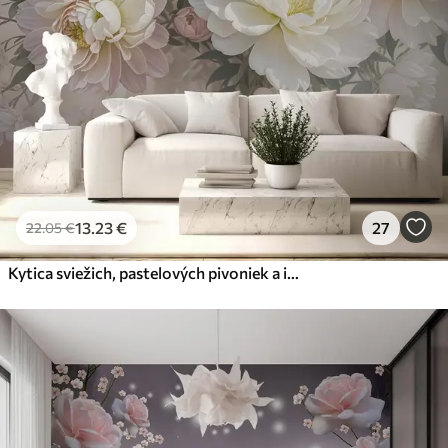
56
.67
34
.00
€
/m²
Prémiový vinyl
65
.00
39
.00
€
/m²
Peel and Stick
81
.67
49
.00
€
/m²
13
.23
€
27
22
.05
€
Kytica sviežich, pastelových pivoniek a iných kvetov na jemnom, rozmazanom pozadí