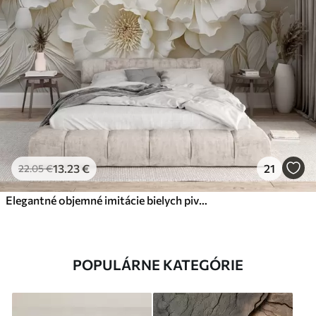
13
.23
€
21
22
.05
€
Elegantné objemné imitácie bielych pivoniek s jemnými okvetnými lístkami a pastelovo žltými stredmi na svetlom pozadí
POPULÁRNE KATEGÓRIE