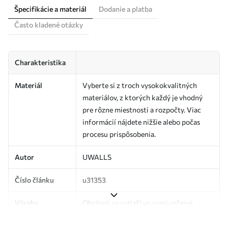
Špecifikácie a materiál
Dodanie a platba
Často kladené otázky
Charakteristika
Materiál
Vyberte si z troch vysokokvalitných
materiálov, z ktorých každý je vhodný
pre rôzne miestnosti a rozpočty. Viac
informácií nájdete nižšie alebo počas
procesu prispôsobenia.
Autor
UWALLS
Číslo článku
u31353
Výroba
Obrázok sa vytlačí vo vami určenej
veľkosti a rozreže sa na rovnaké pásy so
šírkou až 50 cm.