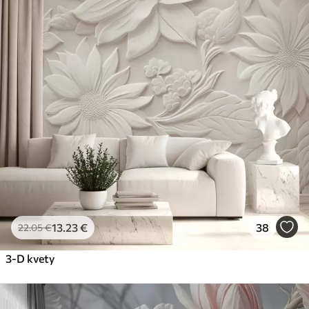
13
.23
€
38
22
.05
€
3-D kvety