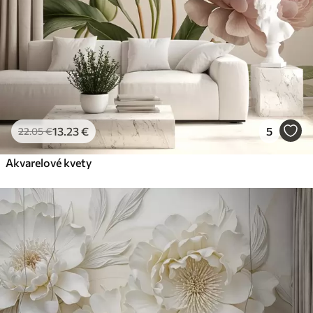
13
.23
€
5
22
.05
€
Akvarelové kvety