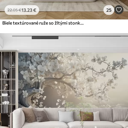
13
.23
€
25
22
.05
€
Biele textúrované ruže so žltými stonkami a listami, mäkké osvetlenie, svetlé pozadie s rozmazanými kvetinovými tvarmi