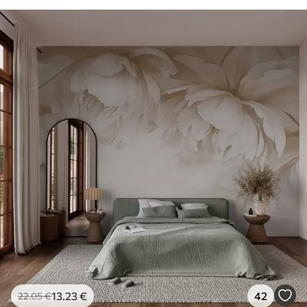
13
.23
€
42
22
.05
€