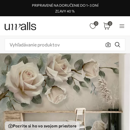
PRIPRAVENÉ NA DORUČENIE DO 1–3 DNÍ
ZĽAVY 40 %
0
0
Pozrite si ho vo svojom priestore