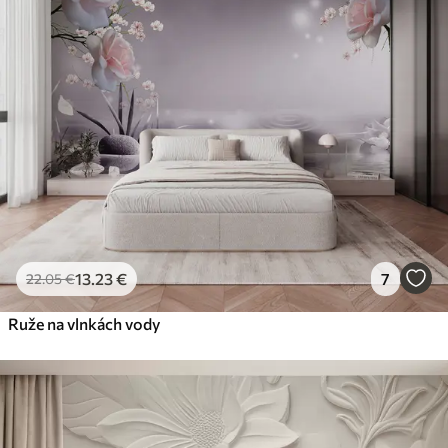
13
.23
€
7
22
.05
€
Ruže na vlnkách vody