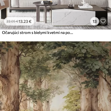
13
.23
€
13
22
.05
€
Očarujúci strom s bielymi kvetmi na pozadí oblakov v zaujímavom štýle v jemných teplých farbách