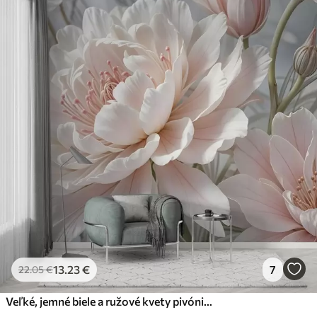
13
.23
€
7
22
.05
€
Veľké, jemné biele a ružové kvety pivónie s mäkkými, nadýchanými okvetnými lístkami na rozmazanom sivom pozadí