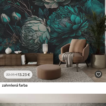
13
.23
€
22
.05
€
zahmlená farba