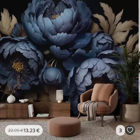
13
.23
€
3
22
.05
€