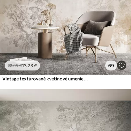
13
.23
€
69
22
.05
€
Vintage textúrované kvetinové umenie s jemnými ilustráciami záhradných kvetov a listov v kreslenom štýle, v jemných pastelových béžových a sépia odtieňoch