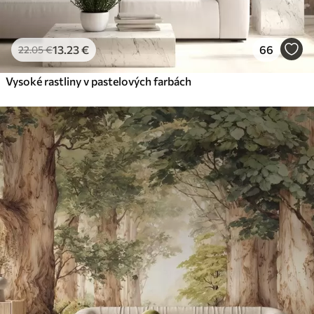
13
.23
€
66
22
.05
€
Vysoké rastliny v pastelových farbách