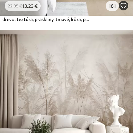
13
.23
€
161
22
.05
€
drevo, textúra, praskliny, tmavé, kôra, povrch