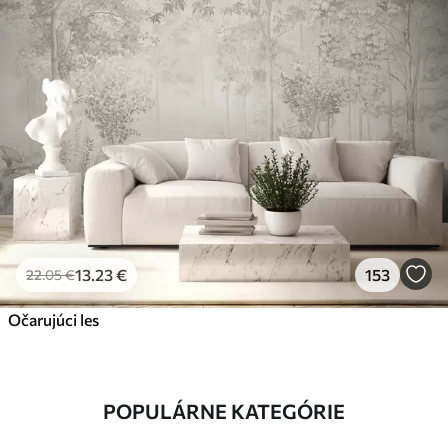
13
.23
€
153
22
.05
€
Očarujúci les
POPULÁRNE KATEGÓRIE