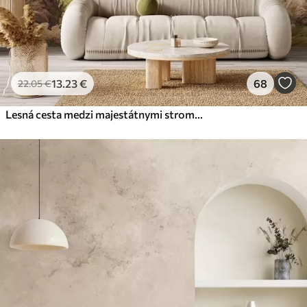
13
.23
€
68
22
.05
€
Lesná cesta medzi majestátnymi stromami v akvarelovom štýle