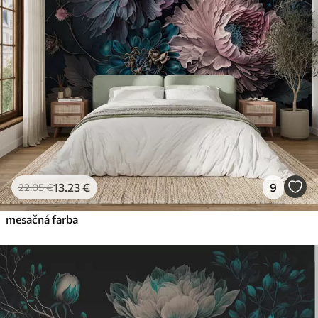
Premium
56
.67
34
.00
€
/m²
Prémiový vinyl
65
.00
39
.00
€
/m²
Peel and Stick
81
.67
49
.00
€
/m²
13
.23
€
9
22
.05
€
mesačná farba