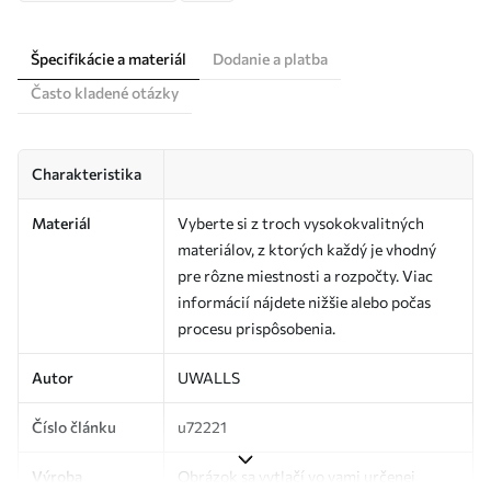
Špecifikácie a materiál
Dodanie a platba
Často kladené otázky
Charakteristika
Materiál
Vyberte si z troch vysokokvalitných
materiálov, z ktorých každý je vhodný
pre rôzne miestnosti a rozpočty. Viac
informácií nájdete nižšie alebo počas
procesu prispôsobenia.
Autor
UWALLS
Číslo článku
u72221
Výroba
Obrázok sa vytlačí vo vami určenej