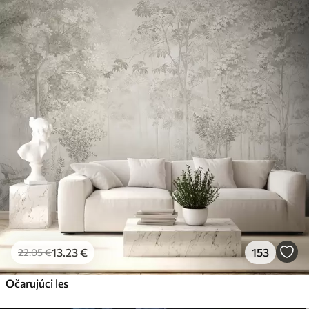
13
.23
€
153
22
.05
€
Očarujúci les