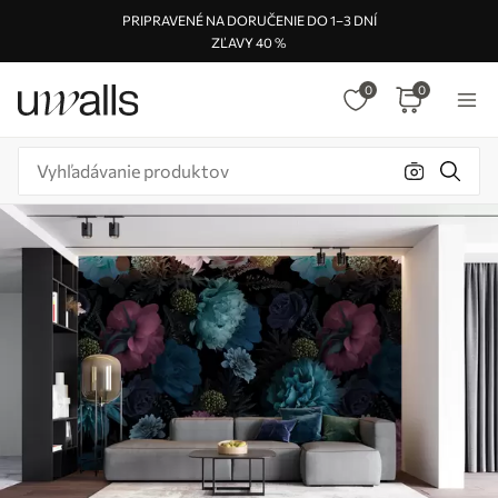
PRIPRAVENÉ NA DORUČENIE DO 1–3 DNÍ
ZĽAVY 40 %
0
0