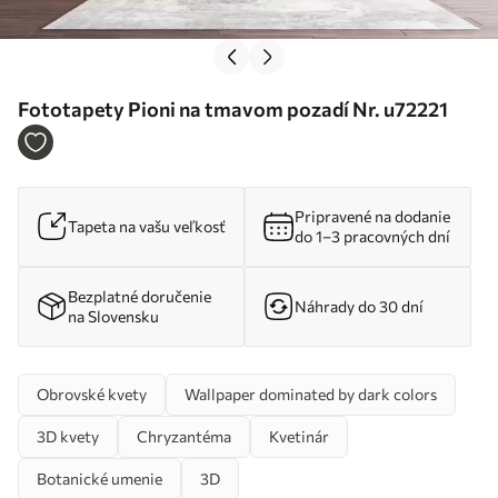
Fototapety Pioni na tmavom pozadí Nr. u72221
Pripravené na dodanie
Tapeta na vašu veľkosť
do 1–3 pracovných dní
Bezplatné doručenie
Náhrady do 30 dní
na Slovensku
Obrovské kvety
Wallpaper dominated by dark colors
3D kvety
Chryzantéma
Kvetinár
Botanické umenie
3D