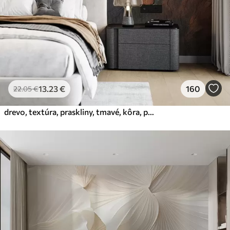
13
.23
€
160
22
.05
€
drevo, textúra, praskliny, tmavé, kôra, povrch