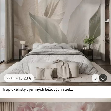
13
.23
€
3
22
.05
€
Tropické listy v jemných béžových a zelených tónoch s akvarelovým efektom a jemnými farebnými prechodmi