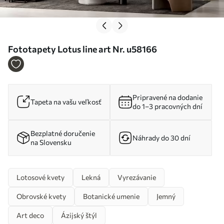
Fototapety Lotus line art Nr. u58166
Pripravené na dodanie
Tapeta na vašu veľkosť
do 1–3 pracovných dní
Bezplatné doručenie
Náhrady do 30 dní
na Slovensku
Lotosové kvety
Lekná
Vyrezávanie
Obrovské kvety
Botanické umenie
Jemný
Art deco
Ázijský štýl