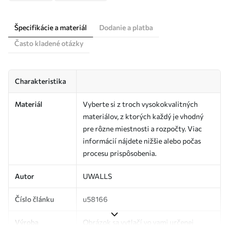
Špecifikácie a materiál
Dodanie a platba
Často kladené otázky
Charakteristika
Materiál
Vyberte si z troch vysokokvalitných
materiálov, z ktorých každý je vhodný
pre rôzne miestnosti a rozpočty. Viac
informácií nájdete nižšie alebo počas
procesu prispôsobenia.
Autor
UWALLS
Číslo článku
u58166
Výroba
Obrázok sa vytlačí vo vami určenej