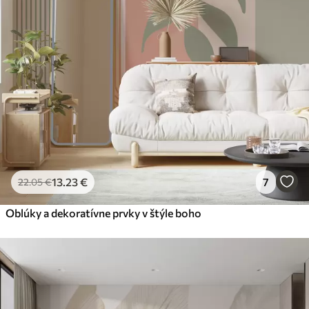
Premium
56
.67
34
.00
€
/m²
Prémiový vinyl
65
.00
39
.00
€
/m²
Peel and Stick
81
.67
49
.00
€
/m²
13
.23
€
7
22
.05
€
Oblúky a dekoratívne prvky v štýle boho