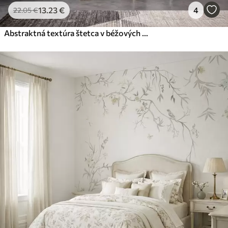
13
.23
€
4
22
.05
€
Abstraktná textúra štetca v béžových odtieňoch v štýle minimalizmu