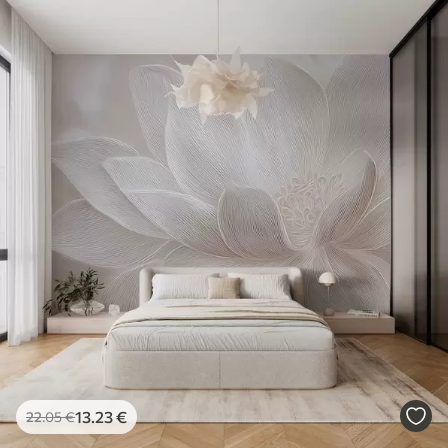
13
.23
€
22
.05
€