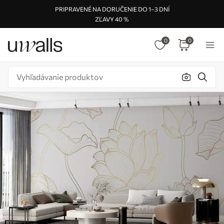
PRIPRAVENÉ NA DORUČENIE DO 1–3 DNÍ
ZĽAVY 40 %
0
0