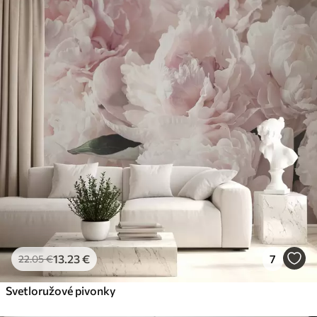
13
.23
€
7
22
.05
€
Svetloružové pivonky