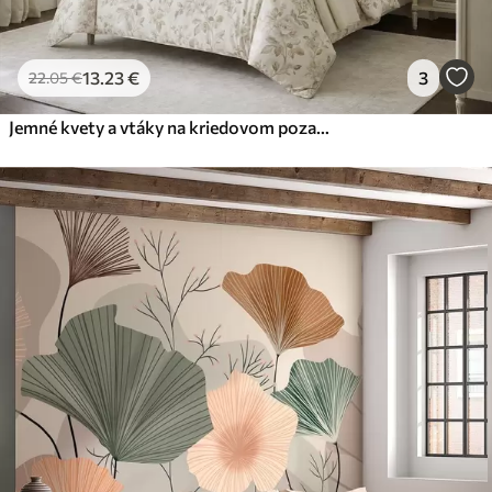
13
.23
€
3
22
.05
€
Jemné kvety a vtáky na kriedovom pozadí