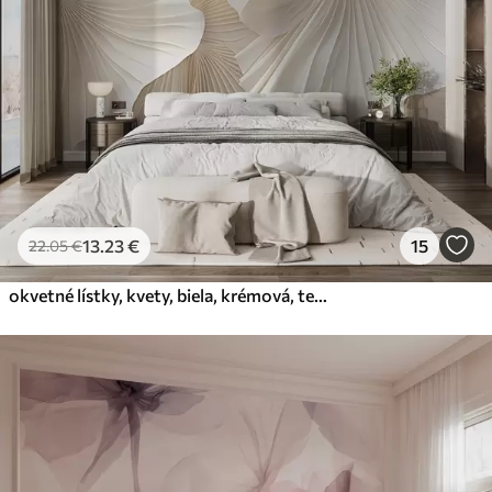
13
.23
€
15
22
.05
€
okvetné lístky, kvety, biela, krémová, textúra, jemnosť, dekoratívne