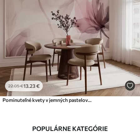
13
.23
€
22
.05
€
Pominuteľné kvety v jemných pastelových farbách
POPULÁRNE KATEGÓRIE