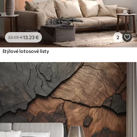
13
.23
€
2
22
.05
€
štýlové lotosové listy