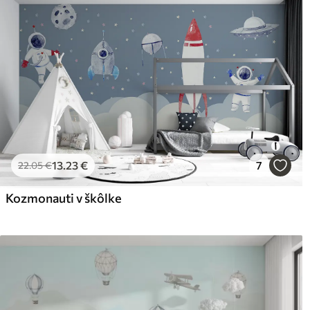
Čistenie
Tapetu môžete jemne vyčist
povrchovou úpravou sa môžu
Spôsob aplikácie
Plynulá aplikácia
Dostupné materiály
Štandard
Pr
45
.00
56
.
27
.00
€
/m²
13
.23
€
7
22
.05
€
Kozmonauti v škôlke
Prémiový vinyl
Pee
65
.00
81
.
39
.00
€
/m²