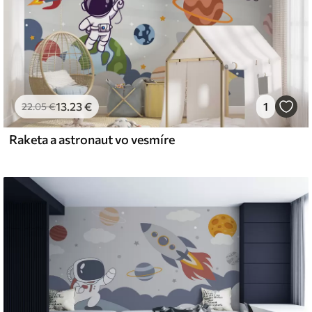
13
.23
€
1
22
.05
€
Raketa a astronaut vo vesmíre