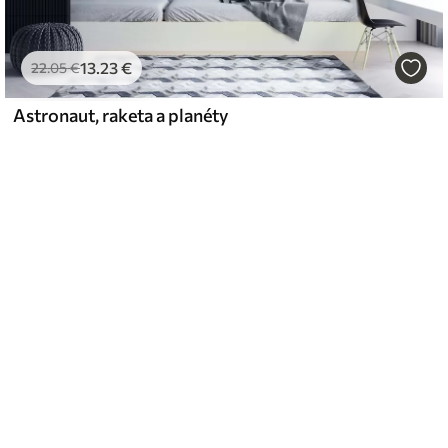
13
.23
€
22
.05
€
Astronaut, raketa a planéty