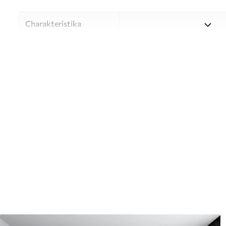
Charakteristika
Materiál
Vyberte si z troch vysokokv
pre rôzne miestnosti a rozpo
počas procesu prispôsobeni
Autor
UWALLS
Číslo článku
u96333
Dokončenie
Polomatný.
Výroba
Obrázok sa vytlačí vo vami u
so šírkou až 50 cm.
Okrem toho
Môžete pridať lak a/alebo le