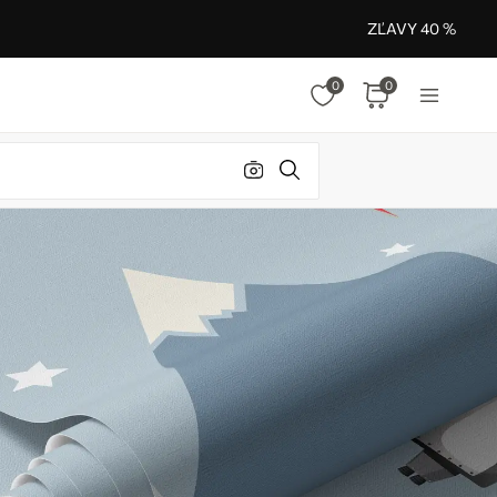
ZĽAVY 40 %
0
0