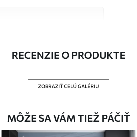
alitných materiálov, z ktorých každý je vhodný
čty. Viac informácií nájdete nižšie alebo
a.
RECENZIE O PRODUKTE
ZOBRAZIŤ CELÚ GALÉRIU
rčenej veľkosti a rozreže sa na rovnaké pásy
MÔŽE SA VÁM TIEŽ PÁČIŤ
pidlo na tapety.