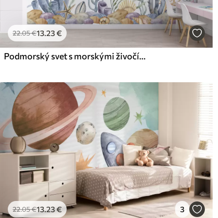
13
.23
€
22
.05
€
Podmorský svet s morskými živočíchmi
13
.23
€
3
22
.05
€