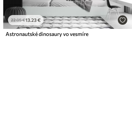
13
.23
€
22
.05
€
Astronautské dinosaury vo vesmíre