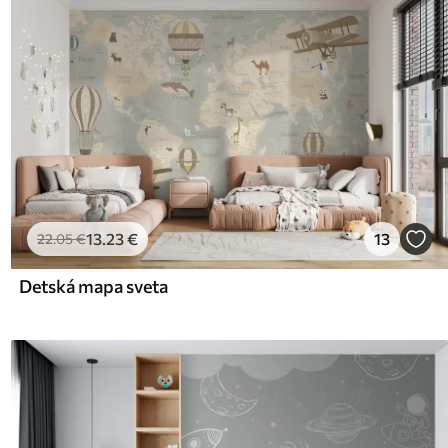
13
.23
€
13
22
.05
€
Detská mapa sveta