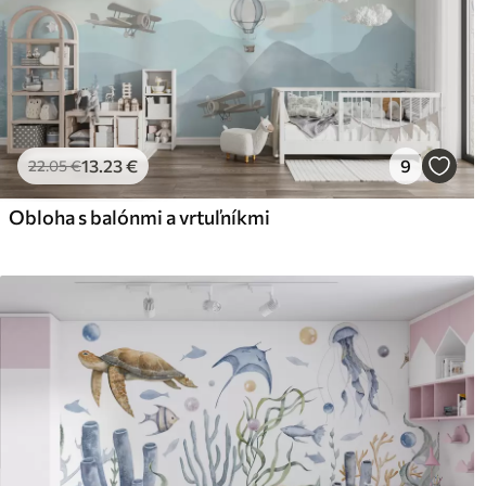
13
.23
€
9
22
.05
€
Obloha s balónmi a vrtuľníkmi