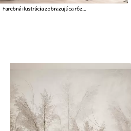
Farebná ilustrácia zobrazujúca rôzne planéty a vesmírny akvarel