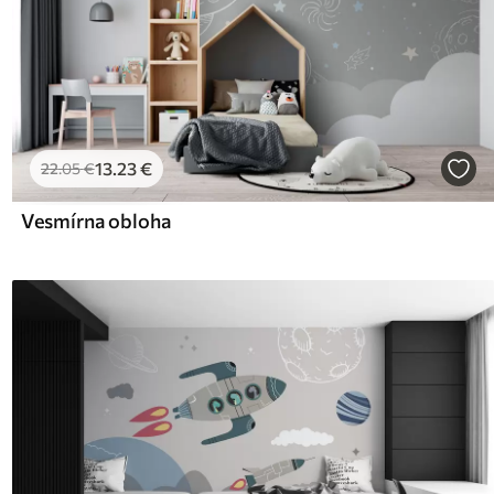
13
.23
€
22
.05
€
Vesmírna obloha