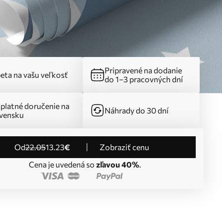
Pripravené na dodanie
eta na vašu veľkosť
do 1–3 pracovných dní
platné doručenie na
Náhrady do 30 dní
vensku
od
22
.05
13
.23
€
Zobraziť cenu
Cena je uvedená so
zľavou 40%
.