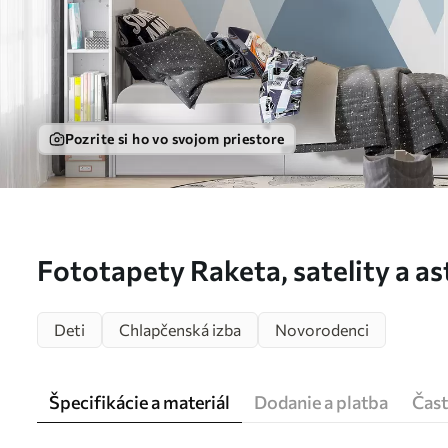
Pozrite si ho vo svojom priestore
Fototapety Raketa, satelity a as
u96333
Deti
Chlapčenská izba
Novorodenci
Špecifikácie a materiál
Dodanie a platba
Čast