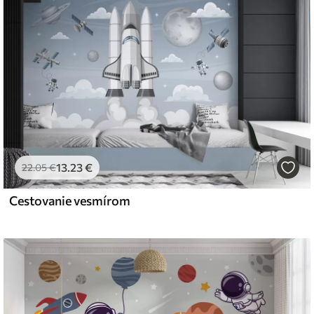
iť mäkkou špongiou. Tapety s lakovanou
 čistiť vodou.
emium
67
34
.00
€
/m²
13
.23
€
22
.05
€
Cestovanie vesmírom
l and Stick
67
49
.00
€
/m²