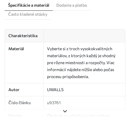
Špecifikácie a materiál
Dodanie a platba
Často kladené otázky
Charakteristika
Materiál
Vyberte si z troch vysokokvalitných
materiálov, z ktorých každý je vhodný
pre rôzne miestnosti a rozpočty. Viac
informácií nájdete nižšie alebo počas
procesu prispôsobenia.
Autor
UWALLS
Číslo článku
u93761
Výroba
Obrázok sa vytlačí vo vami určenej
veľkosti a rozreže sa na rovnaké pásy so
šírkou až 50 cm.