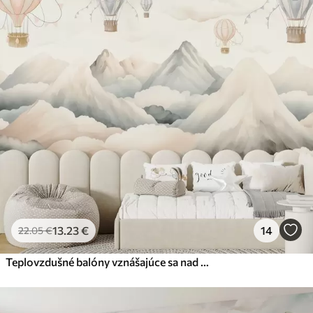
13
.23
€
14
22
.05
€
Teplovzdušné balóny vznášajúce sa nad horami v neutrálnych, jemných pastelových tónoch