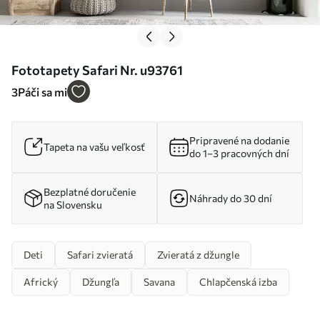
Fototapety Safari Nr. u93761
3
Páči sa mi
Pripravené na dodanie
Tapeta na vašu veľkosť
do 1–3 pracovných dní
Bezplatné doručenie
Náhrady do 30 dní
na Slovensku
Deti
Safari zvieratá
Zvieratá z džungle
Africký
Džungľa
Savana
Chlapčenská izba