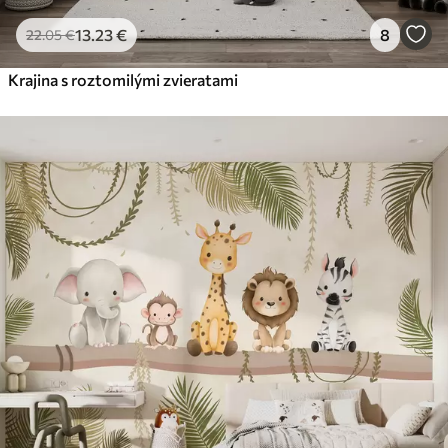
13
.23
€
8
22
.05
€
Krajina s roztomilými zvieratami