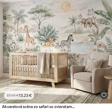
13
.23
€
22
.05
€
Akvarelová scéna zo safari so zvieratami v jemných pastelových odtieňoch, na ktorej je žirafa, sloníča, zebra a levie mláďa