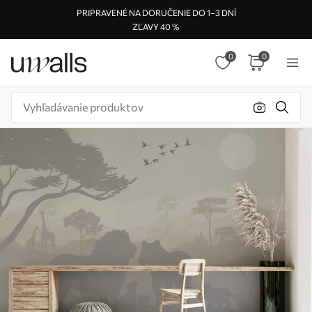
PRIPRAVENÉ NA DORUČENIE DO 1–3 DNÍ
ZĽAVY 40 %
0
0