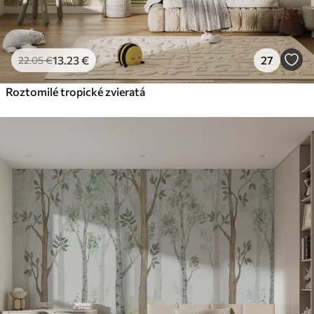
13
.23
€
27
22
.05
€
Roztomilé tropické zvieratá