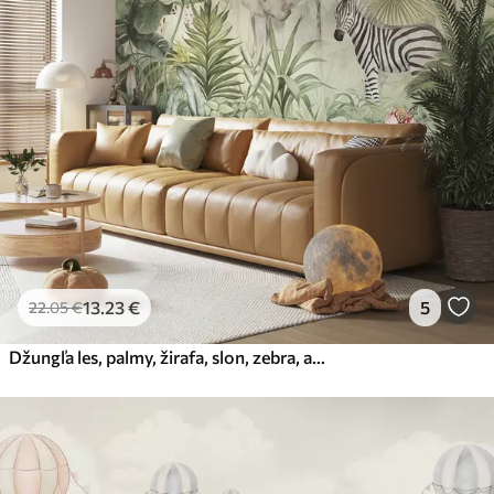
13
.23
€
5
22
.05
€
Džungľa les, palmy, žirafa, slon, zebra, akvarel, zeleň, banánovník, kvety