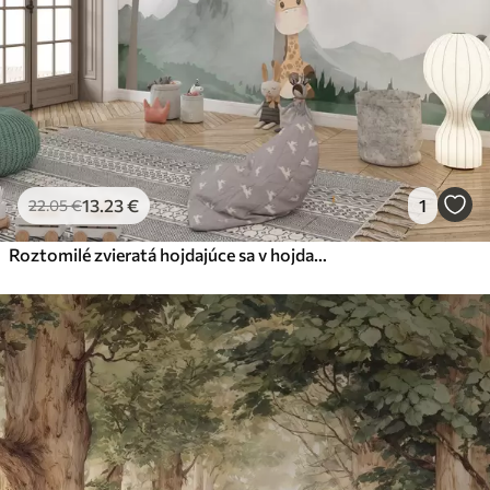
13
.23
€
1
22
.05
€
Roztomilé zvieratá hojdajúce sa v hojdacej sieti v lese