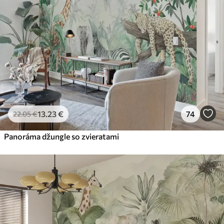
56
.67
34
.00
€
/m²
Prémiový vinyl
65
.00
39
.00
€
/m²
Peel and Stick
81
.67
49
.00
€
/m²
13
.23
€
74
22
.05
€
Panoráma džungle so zvieratami