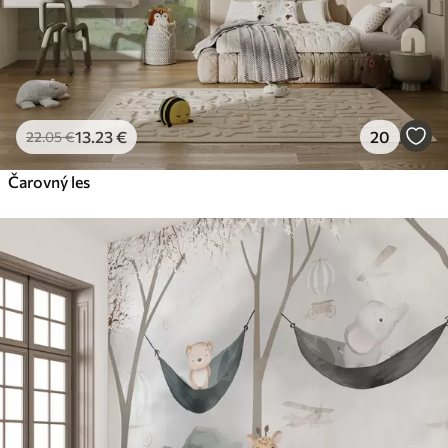
13
.23
€
20
22
.05
€
Čarovný les