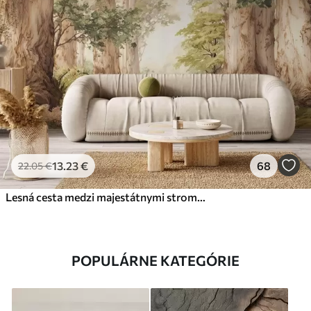
13
.23
€
68
22
.05
€
Lesná cesta medzi majestátnymi stromami v akvarelovom štýle
POPULÁRNE KATEGÓRIE