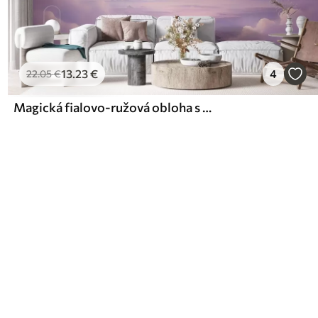
13
.23
€
4
22
.05
€
Magická fialovo-ružová obloha s mesiacom a mrakmi