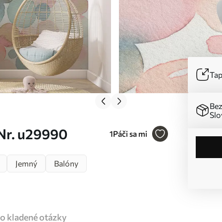
Tap
Bez
Slo
Nr. u29990
1
Páči sa mi
Jemný
Balóny
o kladené otázky