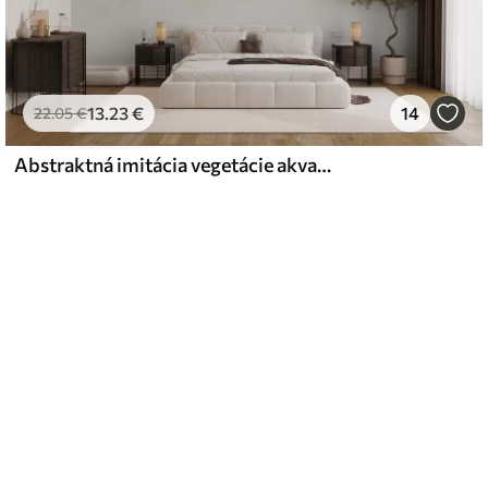
13
.23
€
14
22
.05
€
Abstraktná imitácia vegetácie akvarelom