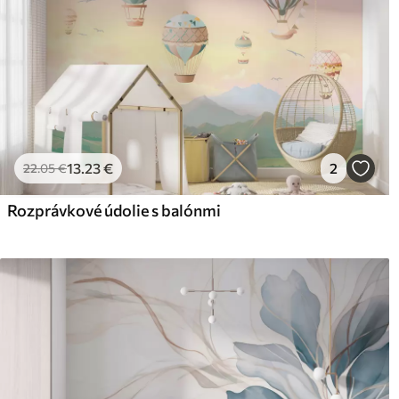
13
.23
€
2
22
.05
€
Rozprávkové údolie s balónmi