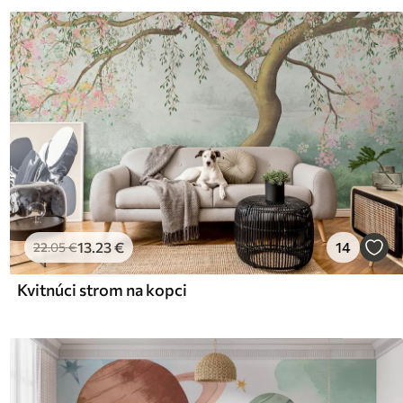
13
.23
€
14
22
.05
€
Kvitnúci strom na kopci