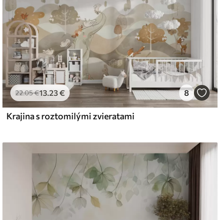
13
.23
€
8
22
.05
€
Krajina s roztomilými zvieratami