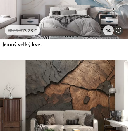
13
.23
€
14
22
.05
€
Jemný veľký kvet