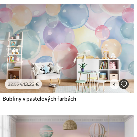
Čistenie
Tapetu môžete jemne vyčist
povrchovou úpravou sa môžu
Spôsob aplikácie
Plynulá aplikácia
Dostupné materiály
Štandard
Pr
45
.00
56
.
27
.00
€
/m²
13
.23
€
4
22
.05
€
Bubliny v pastelových farbách
Prémiový vinyl
Pee
65
.00
81
.
39
.00
€
/m²