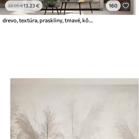
13
.23
€
160
22
.05
€
drevo, textúra, praskliny, tmavé, kôra, povrch