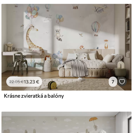
iť mäkkou špongiou. Tapety s lakovanou
 čistiť vodou.
emium
67
34
.00
€
/m²
13
.23
€
7
22
.05
€
Krásne zvieratká a balóny
l and Stick
67
49
.00
€
/m²