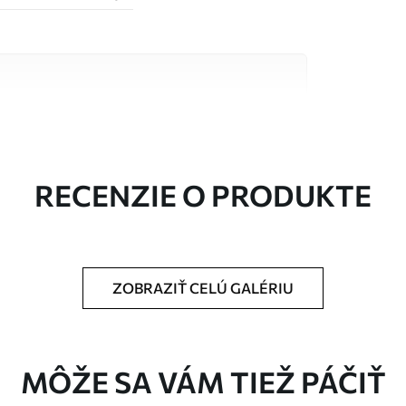
alitných materiálov, z ktorých každý je vhodný
čty. Viac informácií nájdete nižšie alebo
a.
RECENZIE O PRODUKTE
ZOBRAZIŤ CELÚ GALÉRIU
rčenej veľkosti a rozreže sa na rovnaké pásy
MÔŽE SA VÁM TIEŽ PÁČIŤ
pidlo na tapety.