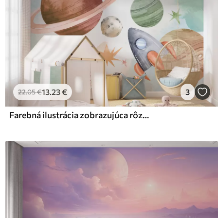
13
.23
€
3
22
.05
€
Farebná ilustrácia zobrazujúca rôzne planéty a vesmírny akvarel