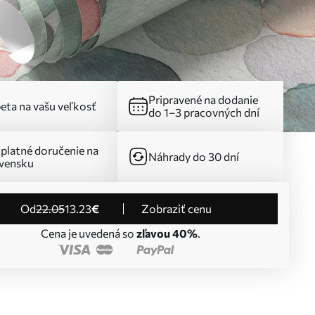
Pripravené na dodanie
eta na vašu veľkosť
do 1–3 pracovných dní
platné doručenie na
Náhrady do 30 dní
vensku
od
22
.05
13
.23
€
Zobraziť cenu
Cena je uvedená so
zľavou 40%
.