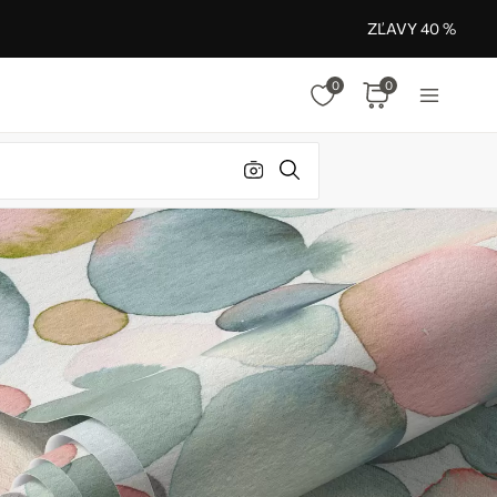
ZĽAVY 40 %
0
0