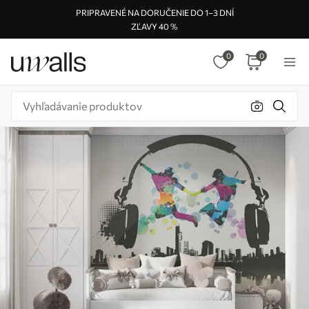
PRIPRAVENÉ NA DORUČENIE DO 1–3 DNÍ
ZĽAVY 40 %
0
0