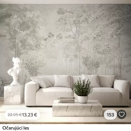
13
.23
€
153
22
.05
€
Očarujúci les