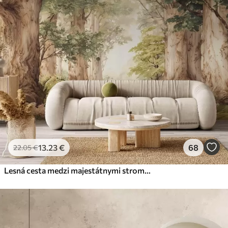
13
.23
€
68
22
.05
€
Lesná cesta medzi majestátnymi stromami v akvarelovom štýle