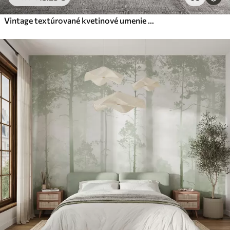
Vintage textúrované kvetinové umenie s jemnými ilustráciami záhradných kvetov a listov v kreslenom štýle, v jemných pastelových béžových a sépia odtieňoch