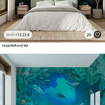
13
.23
€
20
22
.05
€
rozprávkový les