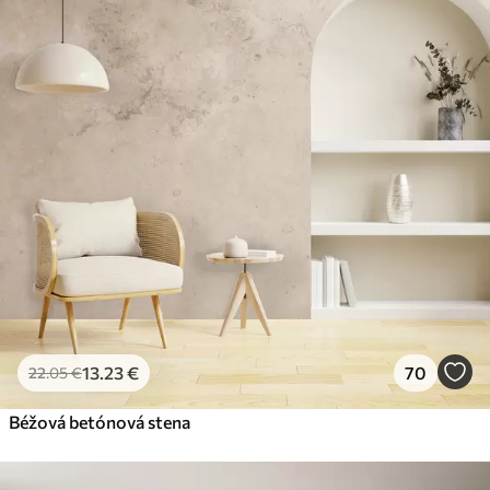
13
.23
€
70
22
.05
€
Béžová betónová stena