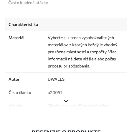
Často kladené otázky
Charakteristika
Materiál
Vyberte si z troch vysokokvalitných
materiálov, z ktorých každý je vhodný
pre rôzne miestnosti a rozpočty. Viac
informácií nájdete nižšie alebo počas
procesu prispôsobenia.
Autor
UWALLS
Číslo článku
u20051
Výroba
Obrázok sa vytlačí vo vami určenej
veľkosti a rozreže sa na rovnaké pásy so
šírkou až 50 cm.