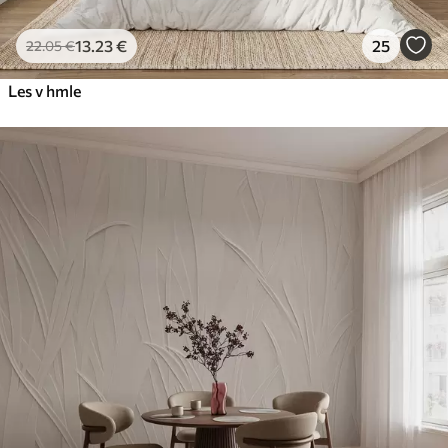
13
.23
€
25
22
.05
€
Les v hmle