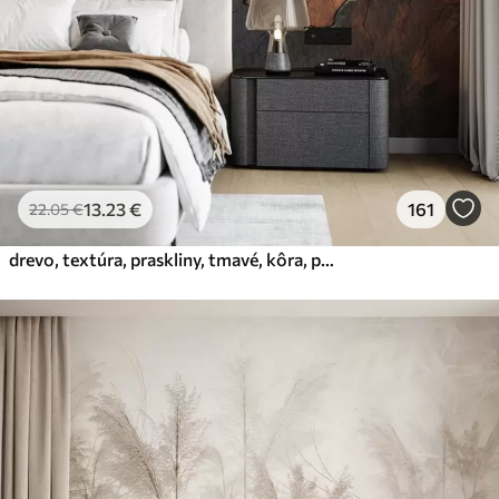
Prémiový vinyl
65
.00
39
.00
€
/m²
Peel and Stick
81
.67
49
.00
€
/m²
13
.23
€
161
22
.05
€
drevo, textúra, praskliny, tmavé, kôra, povrch