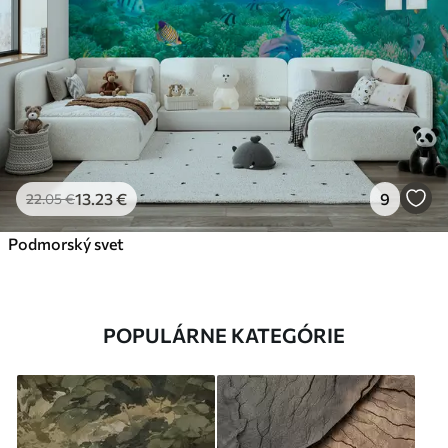
13
.23
€
9
22
.05
€
Podmorský svet
POPULÁRNE KATEGÓRIE