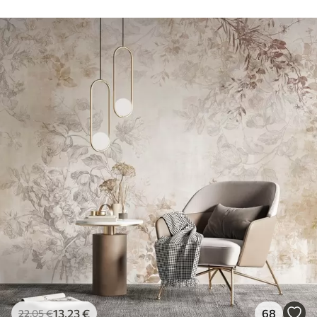
13
.23
€
68
22
.05
€