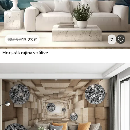
13
.23
€
7
22
.05
€
Horská krajina v zálive