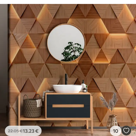
13
.23
€
10
22
.05
€