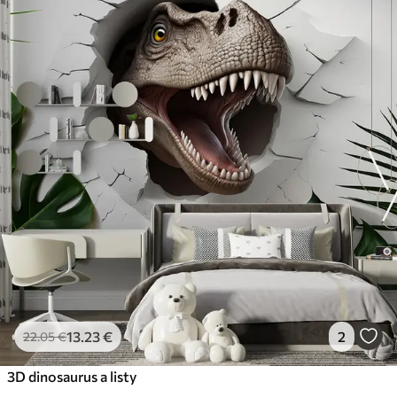
13
.23
€
2
22
.05
€
3D dinosaurus a listy