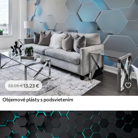
13
.23
€
22
.05
€
Objemové plásty s podsvietením