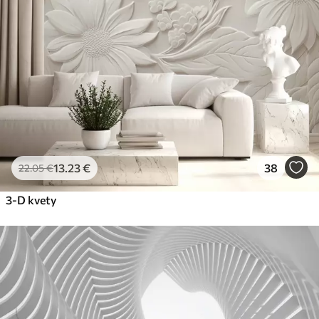
13
.23
€
38
22
.05
€
3-D kvety