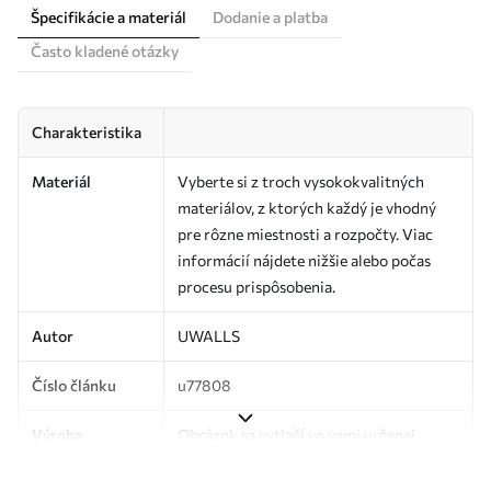
Špecifikácie a materiál
Dodanie a platba
Často kladené otázky
Charakteristika
Materiál
Vyberte si z troch vysokokvalitných
materiálov, z ktorých každý je vhodný
pre rôzne miestnosti a rozpočty. Viac
informácií nájdete nižšie alebo počas
procesu prispôsobenia.
Autor
UWALLS
Číslo článku
u77808
Výroba
Obrázok sa vytlačí vo vami určenej
veľkosti a rozreže sa na rovnaké pásy so
šírkou až 50 cm.