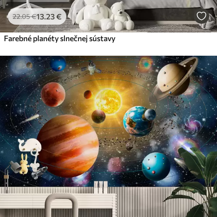
13
.23
€
22
.05
€
Farebné planéty slnečnej sústavy