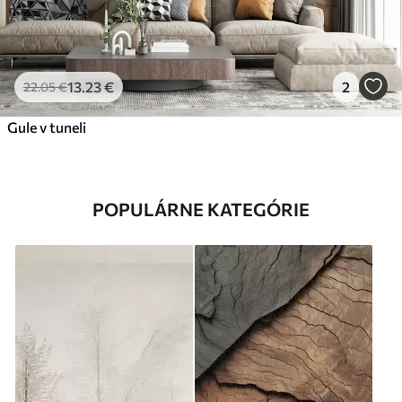
13
.23
€
2
22
.05
€
Gule v tuneli
POPULÁRNE KATEGÓRIE