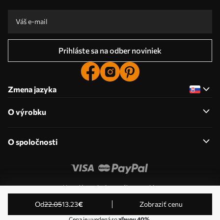
Prihláste sa na odber noviniek
Zmena jazyka
O výrobku
O spoločnosti
Upraviť povolenia pre súbory cookie
© 2011-2026 Uwalls . Všetky práva vyhradené. Prevádzkuje
od
22
.05
13
.23
€
Zobraziť cenu
KLW Sp. z o.o. IČ DPH: PL9223057591.
Cena je uvedená so
zľavou 40%
.