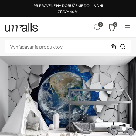
PRIPRAVENÉ NA DORUČENIE DO 1–3 DNÍ
ZĽAVY 40 %
0
0