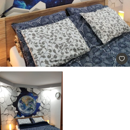
56
.67
34
.00
€
/m²
Prémiový vinyl
65
.00
39
.00
€
/m²
Peel and Stick
81
.67
49
.00
€
/m²