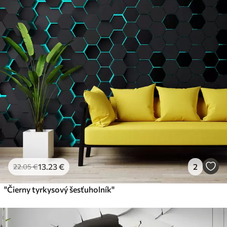
13
.23
€
2
22
.05
€
"Čierny tyrkysový šesťuholník"