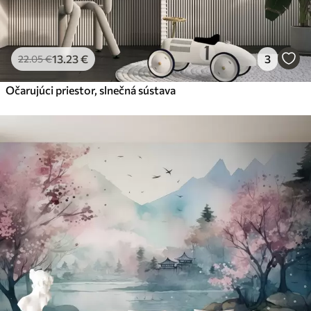
13
.23
€
3
22
.05
€
Očarujúci priestor, slnečná sústava