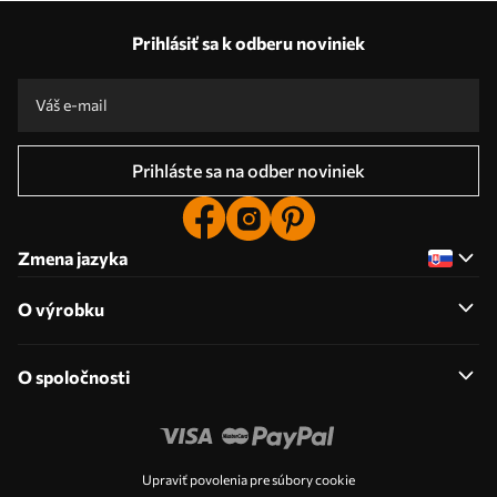
Naše výhody
Odpovede:
1
Prihlásiť sa k odberu noviniek
Výroba podľa individuálnych veľkostí
Zúčastnite sa prázdninových akcií 2025 a získajte zľavu
Profesionálna úprava fotografií zdarma
Propagačné kódy so zľavami na objednávku!
Prihláste sa na odber noviniek
Zmena jazyka
O výrobku
O spoločnosti
Upraviť povolenia pre súbory cookie