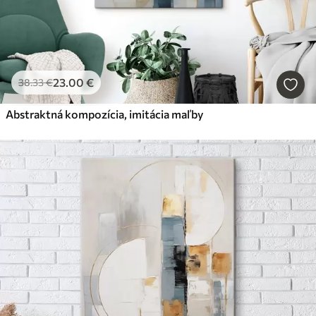
23
.00
€
38
.33
€
Abstraktná kompozícia, imitácia maľby