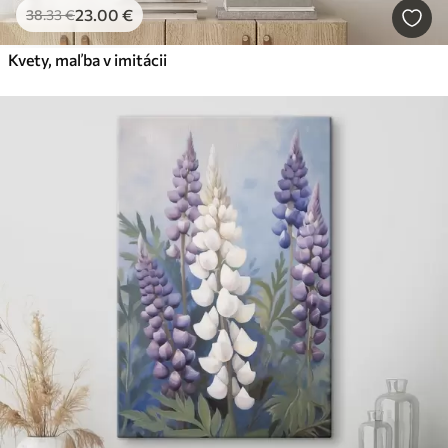
23
.00
€
38
.33
€
Kvety, maľba v imitácii