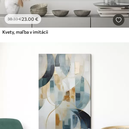
23
.00
€
38
.33
€
Kvety, maľba v imitácii