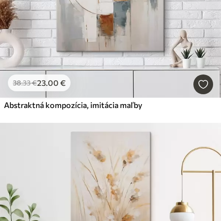
23
.00
€
38
.33
€
Abstraktná kompozícia, imitácia maľby