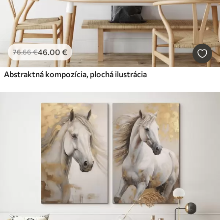
46
.00
€
76
.66
€
Abstraktná kompozícia, plochá ilustrácia