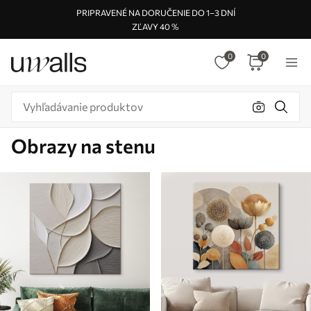
PRIPRAVENÉ NA DORUČENIE DO 1–3 DNÍ
ZĽAVY 40 %
0
0
Obrazy na stenu