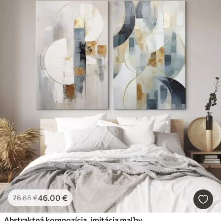
46
.00
€
76
.66
€
Abstraktná kompozícia, imitácia maľby