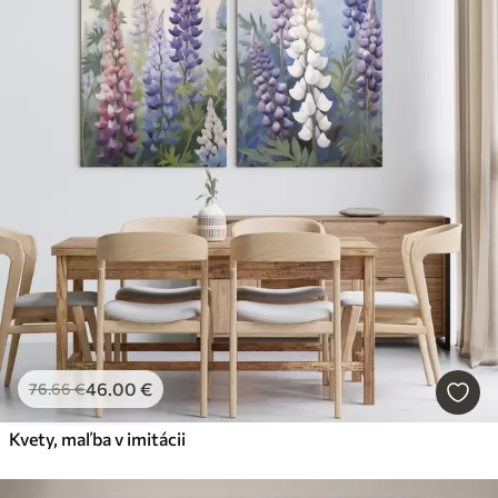
46
.00
€
76
.66
€
Kvety, maľba v imitácii