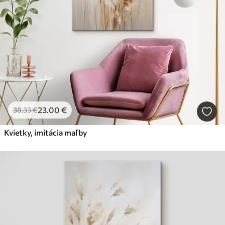
23
.00
€
38
.33
€
Kvietky, imitácia maľby