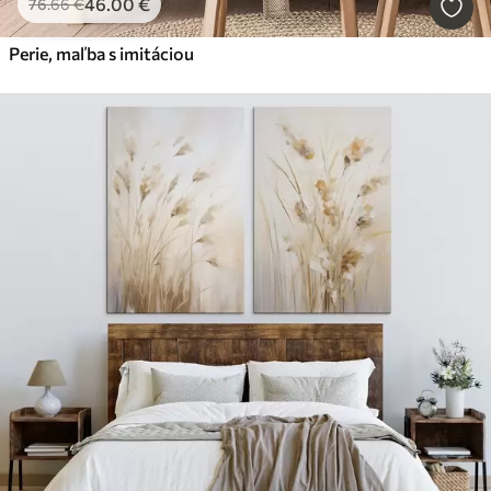
46
.00
€
76
.66
€
Perie, maľba s imitáciou