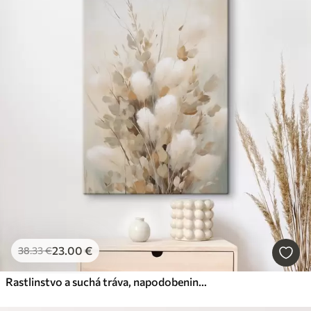
23
.00
€
38
.33
€
Rastlinstvo a suchá tráva, napodobenina maľby