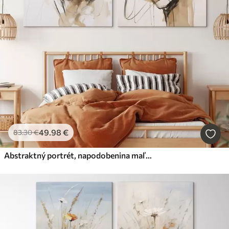
49
.98
€
83
.30
€
Abstraktný portrét, napodobenina maľby