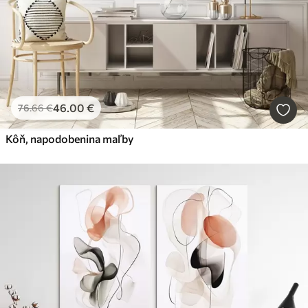
46
.00
€
76
.66
€
Kôň, napodobenina maľby