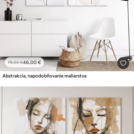
46
.00
€
76
.66
€
Abstrakcia, napodobňovanie maliarstva