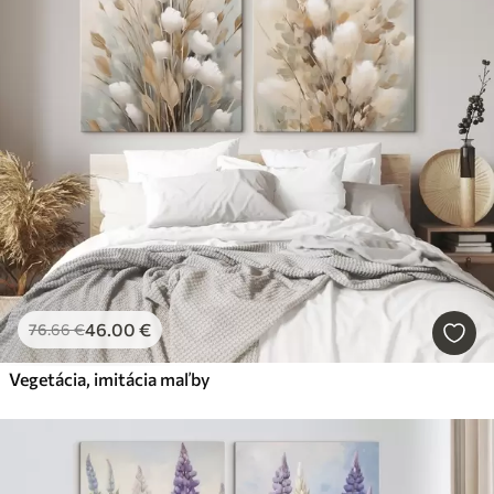
46
.00
€
76
.66
€
Vegetácia, imitácia maľby