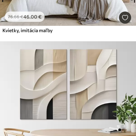
46
.00
€
76
.66
€
Kvietky, imitácia maľby