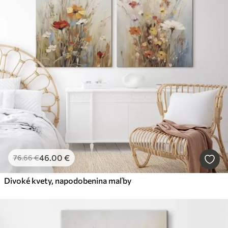
46
.00
€
76
.66
€
Divoké kvety, napodobenina maľby