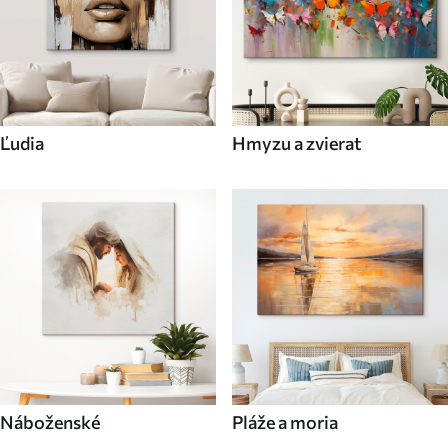
Ľudia
Hmyzu a zvierat
Náboženské
Pláže a moria