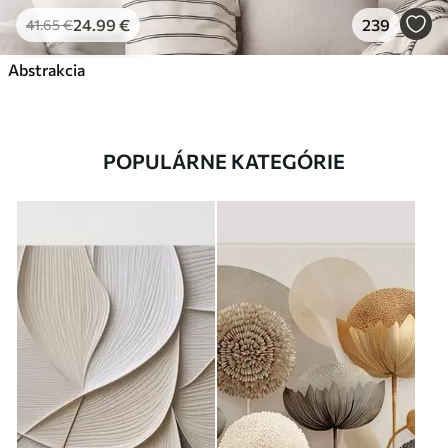
24
.99
€
239
41
.65
€
Abstrakcia
POPULÁRNE KATEGÓRIE