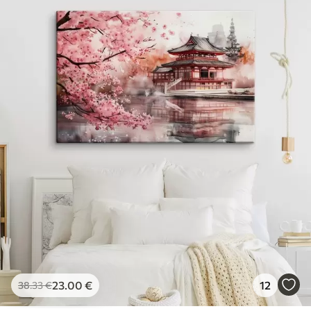
✓
Povrch podobný plátnu
✓
Ekologický materiál
23
.00
€
12
38
.33
€