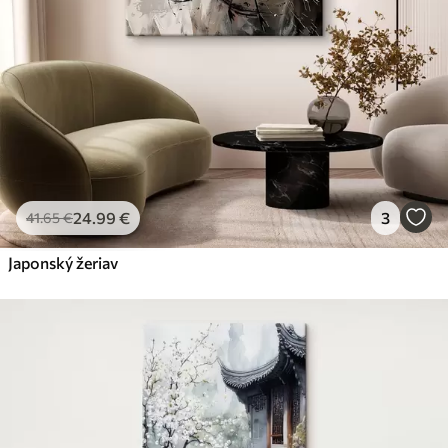
24
.99
€
3
41
.65
€
Japonský žeriav