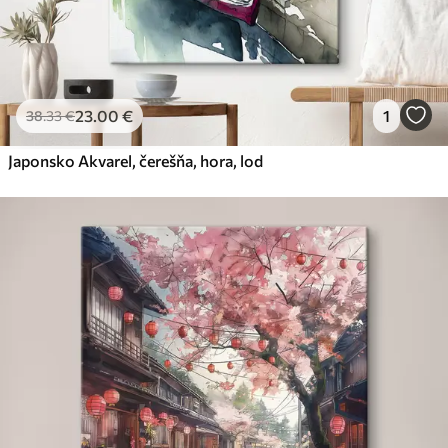
23
.00
€
1
38
.33
€
Japonsko Akvarel, čerešňa, hora, loď