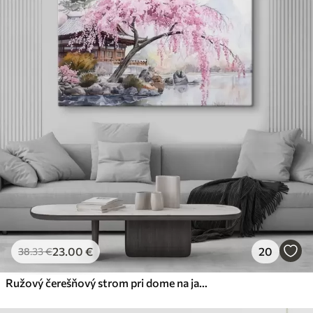
✓
Bezpečný atrament bez zápachu
✗
Povrch podobný plátnu
✗
Ekologický materiál
Premium
Od
31
.00
€
✓
Žiarivé a sýte farby
✓
Odolné voči vyblednutiu
✓
Bezpečný atrament bez zápachu
✓
Povrch podobný plátnu
✗
Ekologický materiál
Eko-Premium
Od
39
.00
€
23
.00
€
20
38
.33
€
✓
Žiarivé a sýte farby
✓
Odolné voči vyblednutiu
Ružový čerešňový strom pri dome na jazere, Japonsko, orientálny, akvarel
✓
Bezpečný atrament bez zápachu