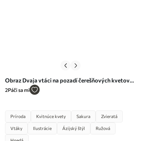
Obraz Dvaja vtáci na pozadí čerešňových kvetov
Nr. s36815
2
Páči sa mi
Príroda
Kvitnúce kvety
Sakura
Zvieratá
Vtáky
Ilustrácie
Ázijský štýl
Ružová
Hnedá