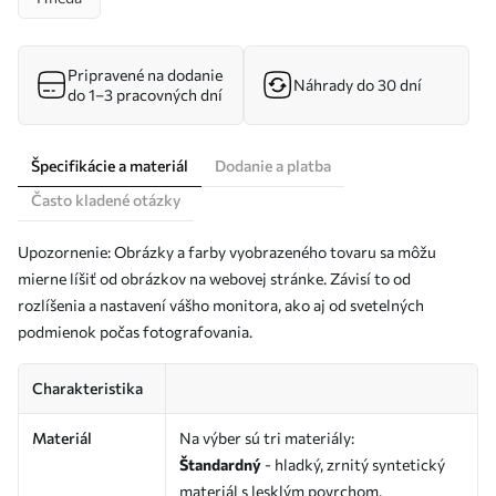
Pripravené na dodanie
Náhrady do 30 dní
do 1–3 pracovných dní
Špecifikácie a materiál
Dodanie a platba
Často kladené otázky
Upozornenie: Obrázky a farby vyobrazeného tovaru sa môžu
mierne líšiť od obrázkov na webovej stránke. Závisí to od
rozlíšenia a nastavení vášho monitora, ako aj od svetelných
podmienok počas fotografovania.
Charakteristika
Materiál
Na výber sú tri materiály:
Štandardný
- hladký, zrnitý syntetický
materiál s lesklým povrchom.