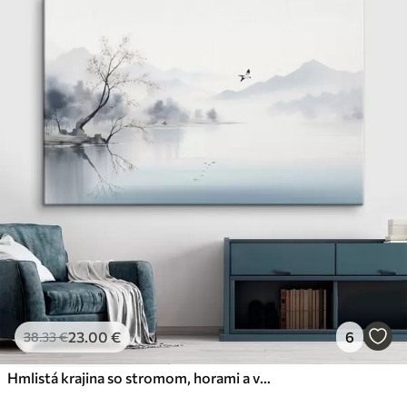
23
.00
€
6
38
.33
€
Hmlistá krajina so stromom, horami a vtákmi