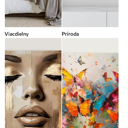
Viacdielny
Príroda