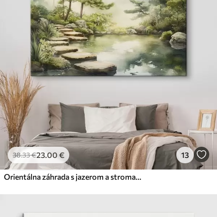
23
.00
€
13
38
.33
€
Orientálna záhrada s jazerom a stromami, príroda, akvarel