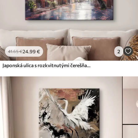
24
.99
€
2
41
.65
€
Japonská ulica s rozkvitnutými čerešňami, orientálna architektúra, lampáše