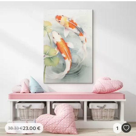
23
.00
€
1
38
.33
€