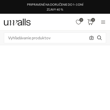
PRIPRAVENÉ NA DORUČENIE DO 1–3 DNÍ
ZĽAVY 40 %
0
0