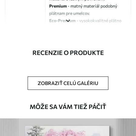
Premium
- matný materiál podobný
plátnam pre umelcov.
Eco-Premium
- vysokokvalitné plátno
vyrobené zo 100 % bavlny.
Autor
UWALLS
RECENZIE O PRODUKTE
Číslo článku
s36815
Okrem toho
Môžete pridať lakový náter.
ZOBRAZIŤ CELÚ GALÉRIU
Dostupné materiály
Štandard
MÔŽE SA VÁM TIEŽ PÁČIŤ
Od
24
.99
€
✓
Žiarivé a sýte farby
✓
Odolné voči vyblednutiu