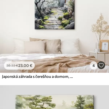
23
.00
€
4
38
.33
€
Japonská záhrada s čerešňou a domom, orientálny, akvarelový štýl