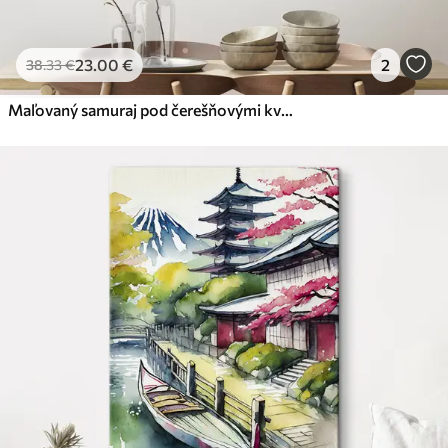
23
.00
€
2
38
.33
€
Maľovaný samuraj pod čerešňovými kvetmi