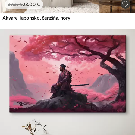
23
.00
€
38
.33
€
Akvarel Japonsko, čerešňa, hory