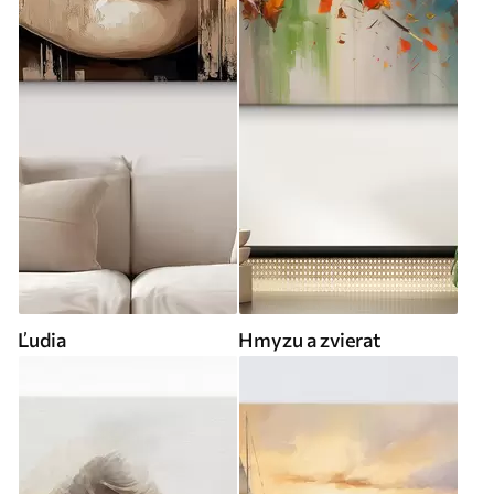
Ľudia
Hmyzu a zvierat