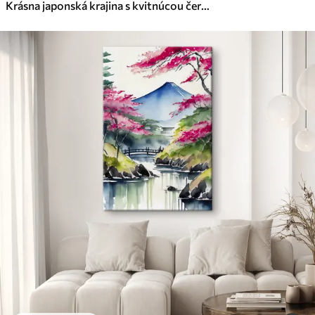
Krásna japonská krajina s kvitnúcou čerešňou a domom na jazere