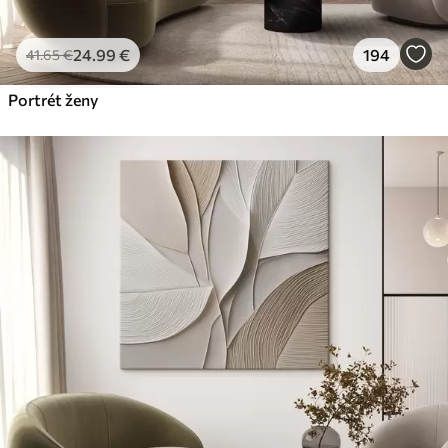
24
.99
€
194
41
.65
€
Portrét ženy