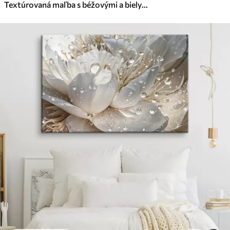
Textúrovaná maľba s béžovými a bielymi tvarmi