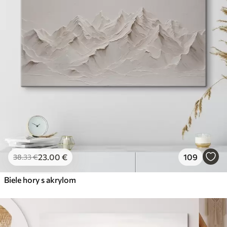
23
.00
€
109
38
.33
€
Biele hory s akrylom