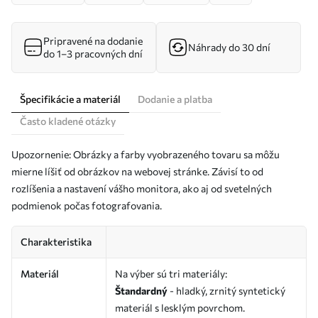
Pripravené na dodanie
Náhrady do 30 dní
do 1–3 pracovných dní
Špecifikácie a materiál
Dodanie a platba
Často kladené otázky
Upozornenie: Obrázky a farby vyobrazeného tovaru sa môžu
mierne líšiť od obrázkov na webovej stránke. Závisí to od
rozlíšenia a nastavení vášho monitora, ako aj od svetelných
podmienok počas fotografovania.
Charakteristika
Materiál
Na výber sú tri materiály:
Štandardný
- hladký, zrnitý syntetický
materiál s lesklým povrchom.