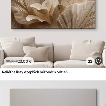
23
.00
€
23
38
.33
€
Reliéfne listy v teplých béžových odtieňoch