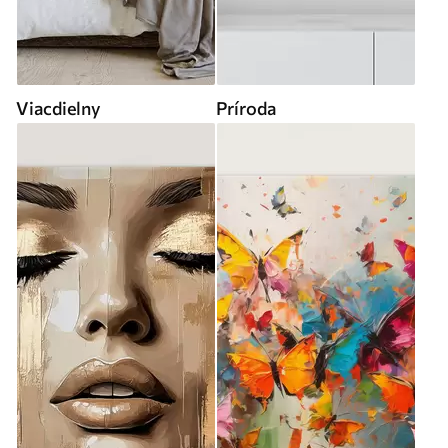
Viacdielny
Príroda