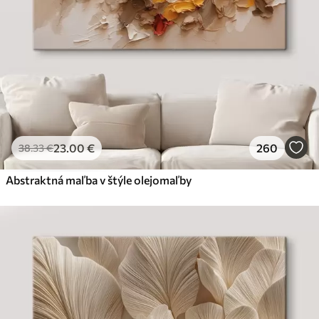
23
.00
€
260
38
.33
€
Abstraktná maľba v štýle olejomaľby