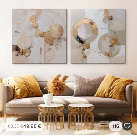
49
.98
€
116
83
.30
€