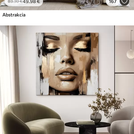
49
.98
€
167
83
.30
€
Abstrakcia