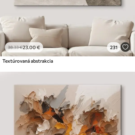
23
.00
€
231
38
.33
€
Textúrovaná abstrakcia