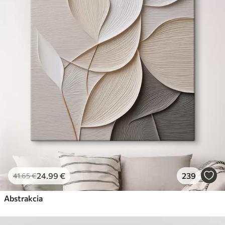
✗
Povrch podobný plátnu
✗
Ekologický materiál
Premium
Od
29
.00
€
✓
Žiarivé a sýte farby
✓
Odolné voči vyblednutiu
✓
Bezpečný atrament bez zápachu
✓
Povrch podobný plátnu
✗
Ekologický materiál
Eko-Premium
Od
36
.00
€
24
.99
€
239
41
.65
€
✓
Žiarivé a sýte farby
✓
Abstrakcia
Odolné voči vyblednutiu
✓
Bezpečný atrament bez zápachu
✓
Povrch podobný plátnu