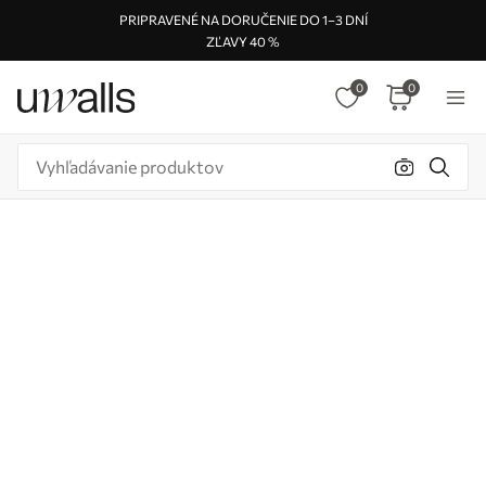
PRIPRAVENÉ NA DORUČENIE DO 1–3 DNÍ
ZĽAVY 40 %
0
0