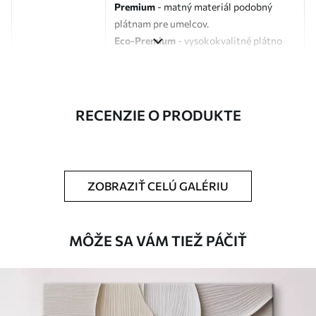
Premium
- matný materiál podobný
plátnam pre umelcov.
Eco-Premium
- vysokokvalitné plátno
vyrobené zo 100 % bavlny.
Autor
UWALLS
RECENZIE O PRODUKTE
Číslo článku
s36620
Okrem toho
Môžete pridať lakový náter.
ZOBRAZIŤ CELÚ GALÉRIU
Dostupné materiály
Štandard
MÔŽE SA VÁM TIEŽ PÁČIŤ
Od
23
.00
€
✓
Žiarivé a sýte farby
✓
Odolné voči vyblednutiu
✓
Bezpečný atrament bez zápachu