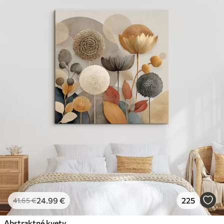
✓
Ekologický materiál
24
.99
€
225
41
.65
€
Abstraktné kvety