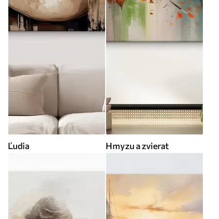
Ľudia
Hmyzu a zvierat