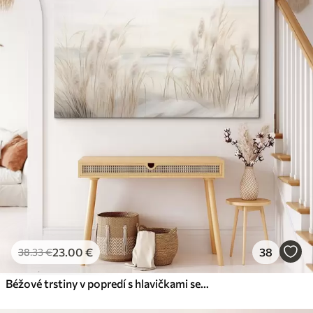
23
.00
€
38
38
.33
€
Béžové trstiny v popredí s hlavičkami semien, mäkké a jemné , rozmazané pozadie a svetlá obloha