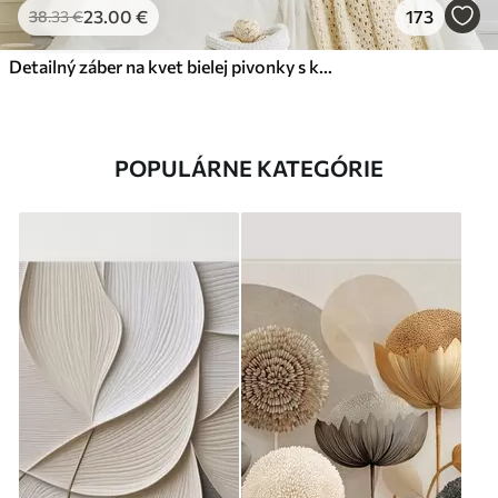
23
.00
€
173
38
.33
€
Detailný záber na kvet bielej pivonky s kvapôčkami vody na okvetných lístkoch na rozostrenom pozadí
POPULÁRNE KATEGÓRIE