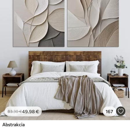
49
.98
€
167
83
.30
€
Abstrakcia