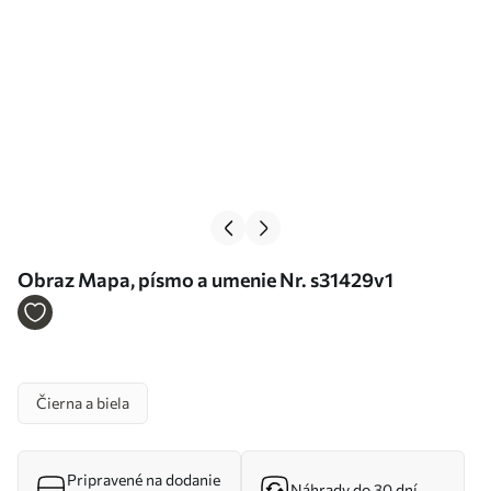
Obraz Mapa, písmo a umenie Nr. s31429v1
Čierna a biela
Pripravené na dodanie
Náhrady do 30 dní