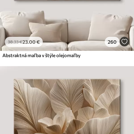
23
.00
€
260
38
.33
€
Abstraktná maľba v štýle olejomaľby