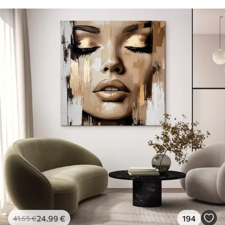
24
.99
€
194
41
.65
€