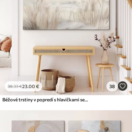
23
.00
€
38
38
.33
€
Béžové trstiny v popredí s hlavičkami semien, mäkké a jemné , rozmazané pozadie a svetlá obloha