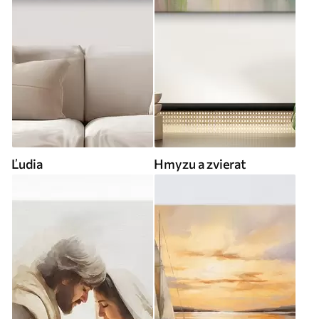
Ľudia
Hmyzu a zvierat