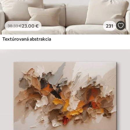
23
.00
€
231
38
.33
€
Textúrovaná abstrakcia