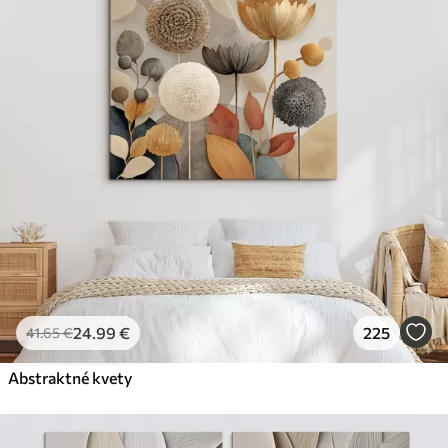
24
.99
€
225
41
.65
€
Abstraktné kvety