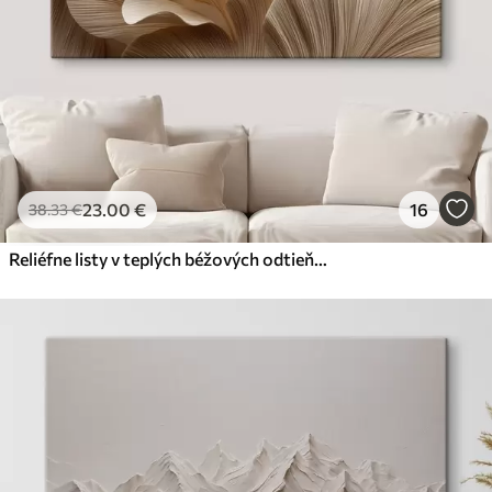
23
.00
€
16
38
.33
€
Reliéfne listy v teplých béžových odtieňoch