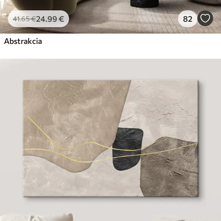
24
.99
€
82
41
.65
€
Abstrakcia