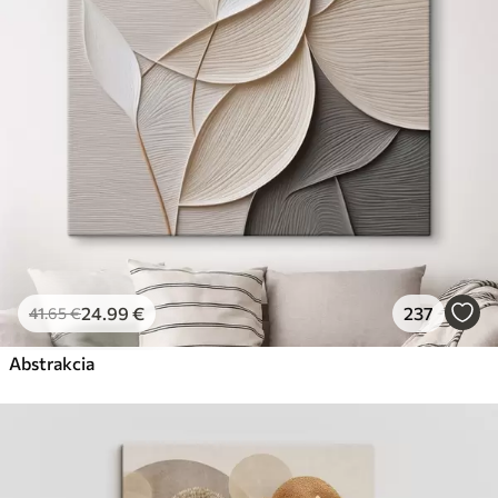
Premium
Od
31
.00
€
✓
Žiarivé a sýte farby
✓
Odolné voči vyblednutiu
✓
Bezpečný atrament bez zápachu
✓
Povrch podobný plátnu
✗
Ekologický materiál
Eko-Premium
Od
39
.00
€
24
.99
€
237
41
.65
€
✓
Žiarivé a sýte farby
✓
Abstrakcia
Odolné voči vyblednutiu
✓
Bezpečný atrament bez zápachu
✓
Povrch podobný plátnu
✓
Ekologický materiál