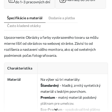
do 1–3 pracovných dní
Špecifikácie a materiál
Dodanie a platba
Často kladené otázky
Upozornenie: Obrázky a farby vyobrazeného tovaru sa môžu
mierne líšiť od obrázkov na webovej stránke. Závisí to od
rozlíšenia a nastavení vášho monitora, ako aj od svetelných
podmienok počas fotografovania.
Charakteristika
Materiál
Na výber sú tri materiály:
Štandardný
- hladký, zrnitý syntetický
materiál s lesklým povrchom.
Premium
- matný materiál podobný
plátnam pre umelcov.
Eco-Premium
- vysokokvalitné plátno