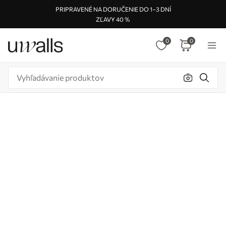
PRIPRAVENÉ NA DORUČENIE DO 1–3 DNÍ
ZĽAVY 40 %
0
0