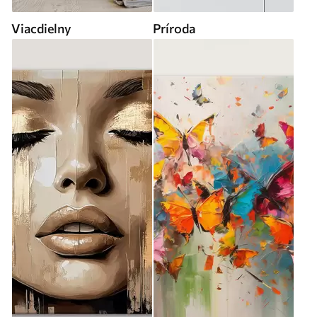
Viacdielny
Príroda