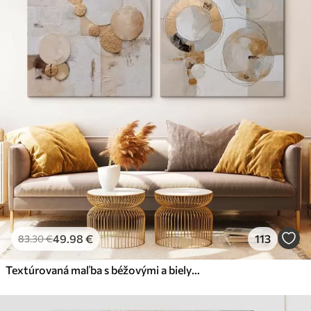
49
.98
€
113
83
.30
€
Textúrovaná maľba s béžovými a bielymi tvarmi