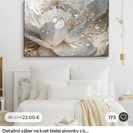
23
.00
€
173
38
.33
€
Detailný záber na kvet bielej pivonky s kvapôčkami vody na okvetných lístkoch na rozostrenom pozadí