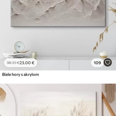
23
.00
€
109
38
.33
€
Biele hory s akrylom