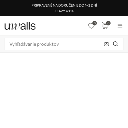
PRIPRAVENÉ NA DORUČENIE DO 1–3 DNÍ
ZĽAVY 40 %
0
0