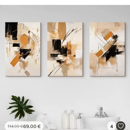
69
.00
€
4
114
.99
€