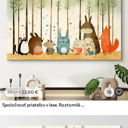
✗
Ekologický materiál
Premium
Od
87
.00
€
✓
Žiarivé a sýte farby
✓
Odolné voči vyblednutiu
✓
Bezpečný atrament bez zápachu
✓
Povrch podobný plátnu
✗
Ekologický materiál
Eko-Premium
Od
108
.00
€
23
.00
€
15
38
.33
€
✓
Žiarivé a sýte farby
✓
Odolné voči vyblednutiu
Spoločnosť priateľov v lese. Roztomilé zvieratká
✓
Bezpečný atrament bez zápachu
✓
Povrch podobný plátnu
✓
Ekologický materiál