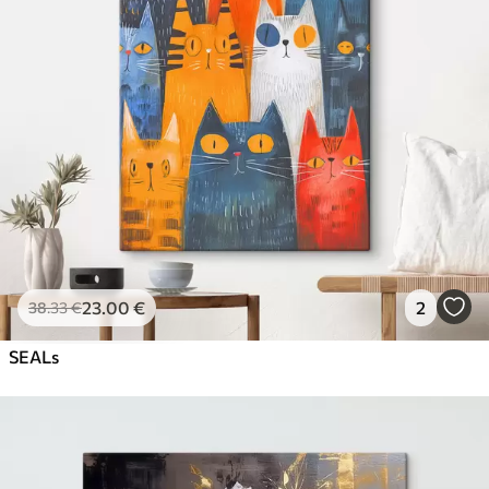
23
.00
€
2
38
.33
€
SEALs