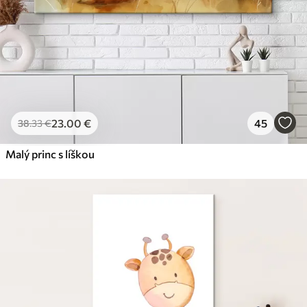
23
.00
€
45
38
.33
€
Malý princ s líškou