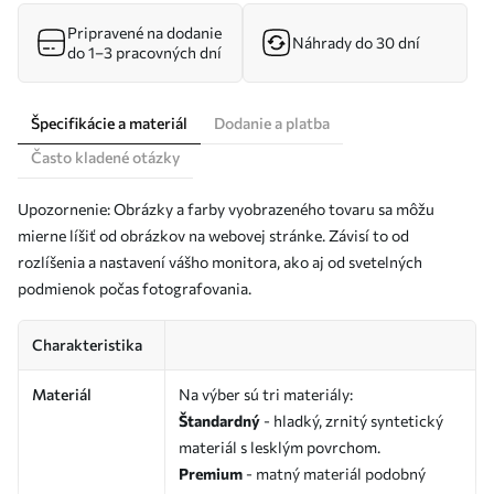
Pripravené na dodanie
Náhrady do 30 dní
do 1–3 pracovných dní
Špecifikácie a materiál
Dodanie a platba
Často kladené otázky
Upozornenie: Obrázky a farby vyobrazeného tovaru sa môžu
mierne líšiť od obrázkov na webovej stránke. Závisí to od
rozlíšenia a nastavení vášho monitora, ako aj od svetelných
podmienok počas fotografovania.
Charakteristika
Materiál
Na výber sú tri materiály:
Štandardný
- hladký, zrnitý syntetický
materiál s lesklým povrchom.
Premium
- matný materiál podobný