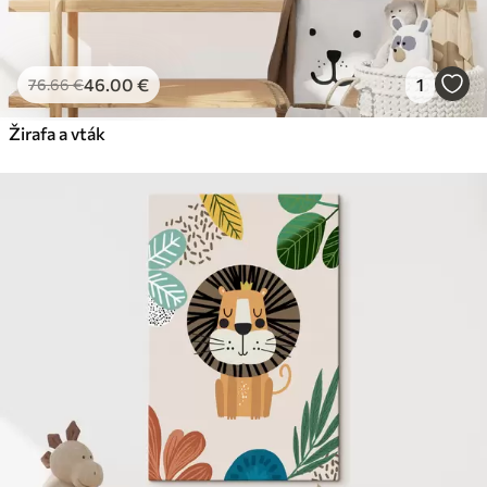
46
.00
€
1
76
.66
€
Žirafa a vták