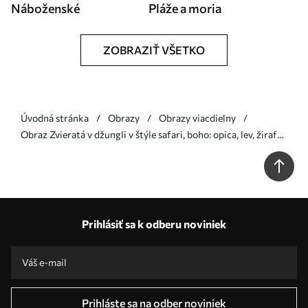
Náboženské
Pláže a moria
ZOBRAZIŤ VŠETKO
Úvodná stránka
Obrazy
Obrazy viacdielny
Obraz Zvieratá v džungli v štýle safari, boho: opica, lev, žirafa
Nr. m00332
Prihlásiť sa k odberu noviniek
Prihláste sa na odber noviniek