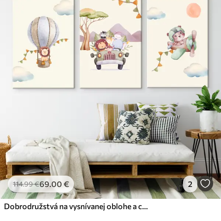
69
.00
€
2
114
.99
€
Dobrodružstvá na vysnívanej oblohe a cestách