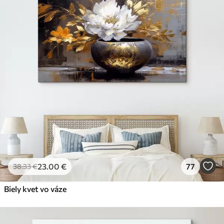
23
.00
€
77
38
.33
€
Biely kvet vo váze