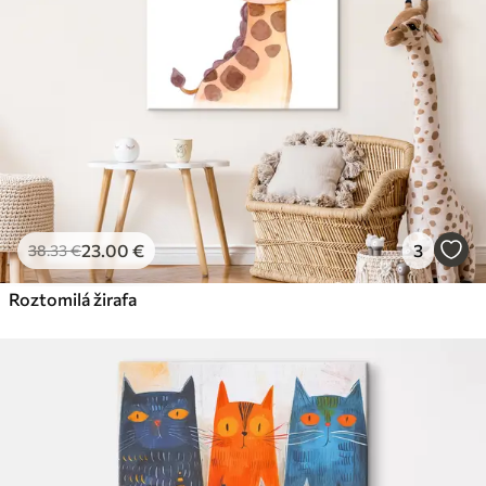
23
.00
€
3
38
.33
€
Roztomilá žirafa