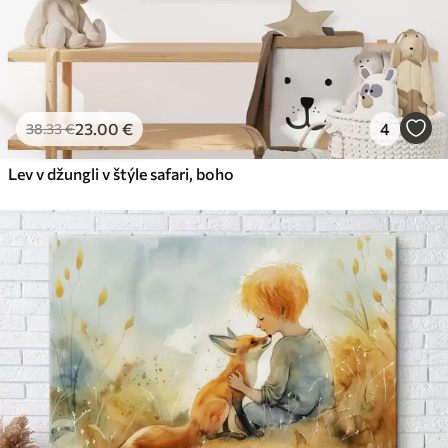
23
.00
€
4
38
.33
€
Lev v džungli v štýle safari, boho