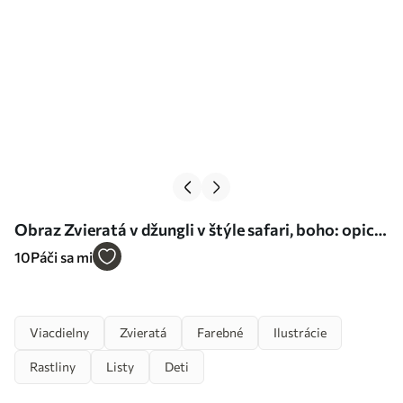
Obraz Zvieratá v džungli v štýle safari, boho: opica,
lev, žirafa Nr. m00332
10
Páči sa mi
Viacdielny
Zvieratá
Farebné
Ilustrácie
Rastliny
Listy
Deti