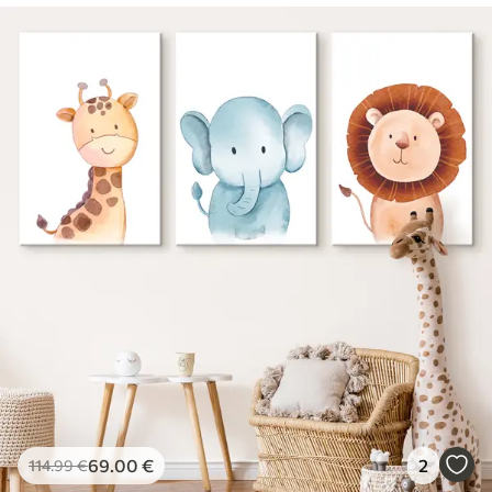
69
.00
€
2
114
.99
€