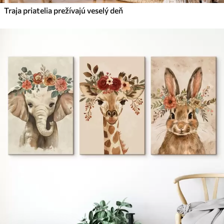
Traja priatelia prežívajú veselý deň