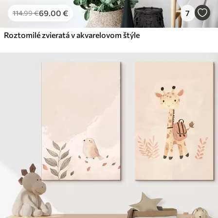
69
.00
€
7
114
.99
€
Roztomilé zvieratá v akvarelovom štýle