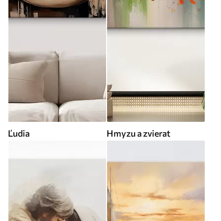
Ľudia
Hmyzu a zvierat