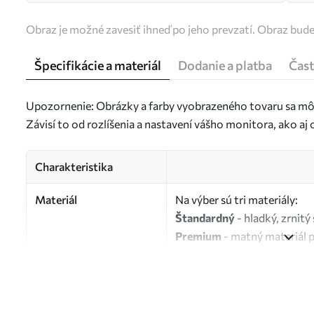
Obraz je možné zavesiť ihneď po jeho prevzatí. Obraz bud
Špecifikácie a materiál
Dodanie a platba
Čast
Upozornenie: Obrázky a farby vyobrazeného tovaru sa môž
Závisí to od rozlíšenia a nastavení vášho monitora, ako a
Charakteristika
Materiál
Na výber sú tri materiály:
Štandardný
- hladký, zrnit
Premium
- matný materiál 
Eco-Premium
- vysokokvali
Autor
UWALLS