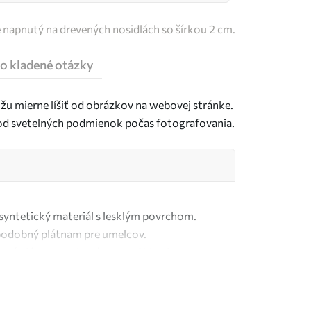
e napnutý na drevených nosidlách so šírkou 2 cm.
o kladené otázky
u mierne líšiť od obrázkov na webovej stránke.
j od svetelných podmienok počas fotografovania.
ý syntetický materiál s lesklým povrchom.
podobný plátnam pre umelcov.
tné plátno vyrobené zo 100 % bavlny.