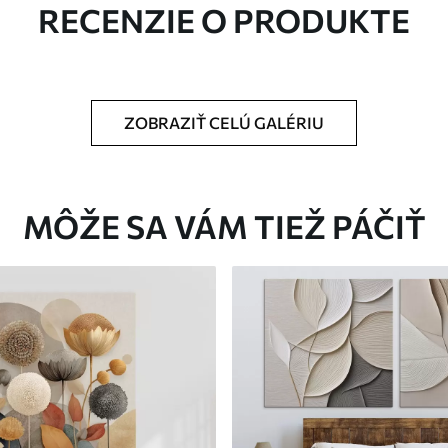
RECENZIE O PRODUKTE
ZOBRAZIŤ CELÚ GALÉRIU
Eko-Premium
Od
36
.00
€
MÔŽE SA VÁM TIEŽ PÁČIŤ
✓
Žiarivé a sýte farby
✓
tiu
Odolné voči vyblednutiu
ez
Bezpečný atrament bez
✓
zápachu
✓
nu
Povrch podobný plátnu
✓
Ekologický materiál