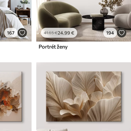
167
24
.99
€
194
41
.65
€
Portrét ženy