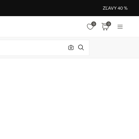
ZĽAVY 40 %
0
0