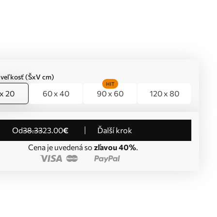
 veľkosť (ŠxV cm)
HIT
x 20
60 x 40
90 x 60
120 x 80
od
38
.33
23
.00
€
Ďalší krok
Cena je uvedená so
zľavou 40%
.