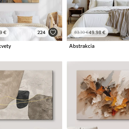
9
€
224
49
.98
€
83
.30
€
kvety
Abstrakcia