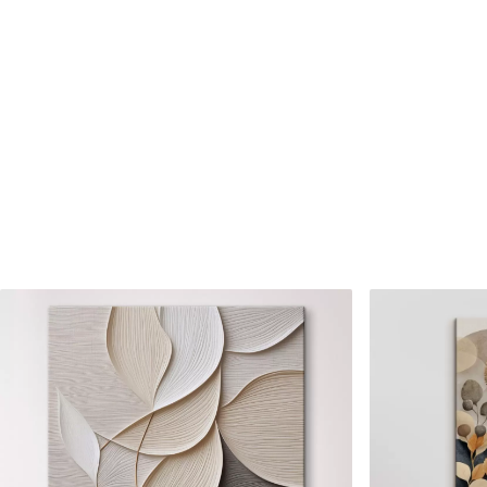
Číslo článku
s34885
Okrem toho
Môžete pridať lakový náter.
Dostupné materiály
Štandard
Premium
Od
23
.00
€
Od
29
.00
€
✓
✓
Žiarivé a sýte farby
Žiarivé a sýte farby
✓
✓
Odolné voči vyblednutiu
Odolné voči vyblednu
Bezpečný atrament bez
Bezpečný atrament b
✓
✓
zápachu
zápachu
✗
✓
Povrch podobný plátnu
Povrch podobný plát
✗
✗
Ekologický materiál
Ekologický materiál