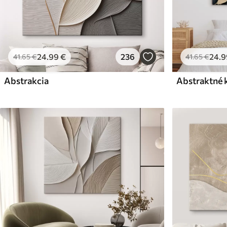
24
.99
€
236
24
.9
41
.65
€
41
.65
€
Abstrakcia
Abstraktné 