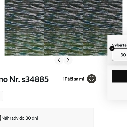
Vyberte
30 
mo Nr. s34885
1
Páči sa mi
Náhrady do 30 dní