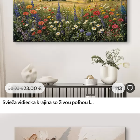
23
.00
€
113
38
.33
€
Svieža vidiecka krajina so živou poľnou lúkou plnou farebných kvetov pod zamračenou oblohou