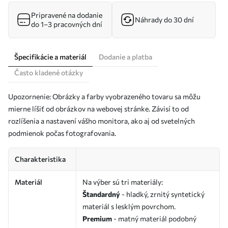
Pripravené na dodanie
Náhrady do 30 dní
do 1–3 pracovných dní
Špecifikácie a materiál
Dodanie a platba
Často kladené otázky
Upozornenie: Obrázky a farby vyobrazeného tovaru sa môžu
mierne líšiť od obrázkov na webovej stránke. Závisí to od
rozlíšenia a nastavení vášho monitora, ako aj od svetelných
podmienok počas fotografovania.
Charakteristika
Materiál
Na výber sú tri materiály:
Štandardný
- hladký, zrnitý syntetický
materiál s lesklým povrchom.
Premium
- matný materiál podobný