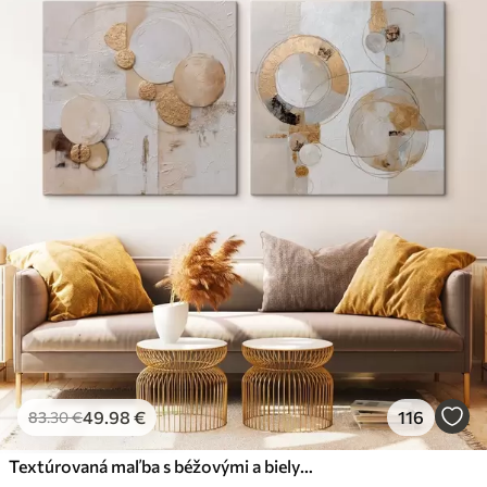
49
.98
€
116
83
.30
€
Textúrovaná maľba s béžovými a bielymi tvarmi