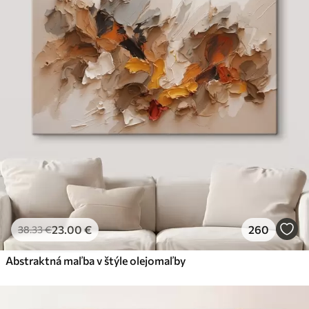
23
.00
€
260
38
.33
€
Abstraktná maľba v štýle olejomaľby