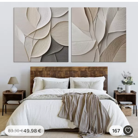
49
.98
€
167
83
.30
€