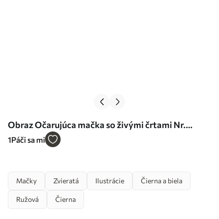
Obraz Očarujúca mačka so živými črtami Nr.
s35511
1
Páči sa mi
Mačky
Zvieratá
Ilustrácie
Čierna a biela
Ružová
Čierna