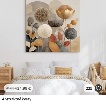
24
.99
€
225
41
.65
€
Abstraktné kvety