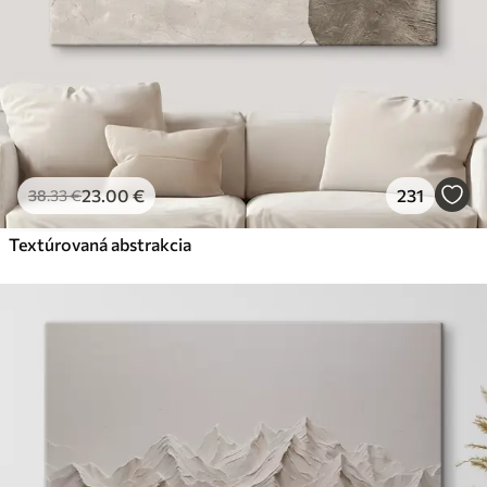
23
.00
€
231
38
.33
€
Textúrovaná abstrakcia