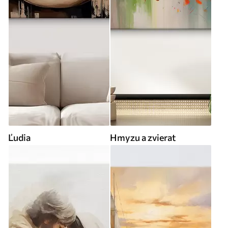
Ľudia
Hmyzu a zvierat