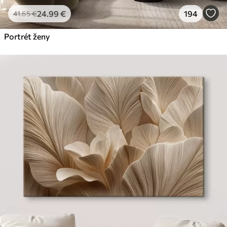
24
.99
€
194
41
.65
€
Portrét ženy