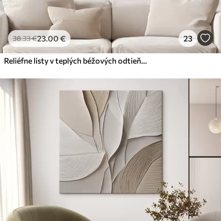
23
.00
€
23
38
.33
€
Reliéfne listy v teplých béžových odtieňoch