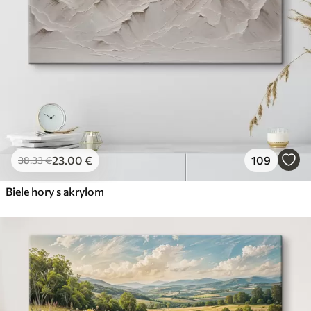
23
.00
€
109
38
.33
€
Biele hory s akrylom