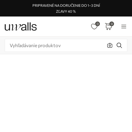
PRIPRAVENÉ NA DORUČENIE DO 1–3 DNÍ
ZĽAVY 40 %
0
0