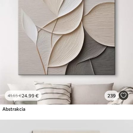
✗
Ekologický materiál
Premium
Od
31
.00
€
✓
Žiarivé a sýte farby
✓
Odolné voči vyblednutiu
✓
Bezpečný atrament bez zápachu
✓
Povrch podobný plátnu
✗
Ekologický materiál
Eko-Premium
Od
39
.00
€
24
.99
€
239
41
.65
€
✓
Žiarivé a sýte farby
✓
Abstrakcia
Odolné voči vyblednutiu
✓
Bezpečný atrament bez zápachu
✓
Povrch podobný plátnu
✓
Ekologický materiál