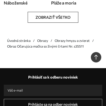
Náboženské
Pláže a moria
ZOBRAZIŤ VŠETKO
Úvodná stránka
Obrazy
Obrazy hmyzu a zvierat
Obraz Očarujúca mačka so živými črtami Nr. s35511
Prihlásiť sa k odberu noviniek
Prihláste sa na odber noviniek