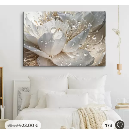
23
.00
€
173
38
.33
€