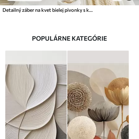
Detailný záber na kvet bielej pivonky s kvapôčkami vody na okvetných lístkoch na rozostrenom pozadí
POPULÁRNE KATEGÓRIE