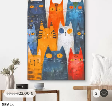
23
.00
€
2
38
.33
€
SEALs