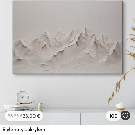
23
.00
€
109
38
.33
€
Biele hory s akrylom