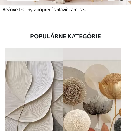
Béžové trstiny v popredí s hlavičkami semien, mäkké a jemné , rozmazané pozadie a svetlá obloha
POPULÁRNE KATEGÓRIE