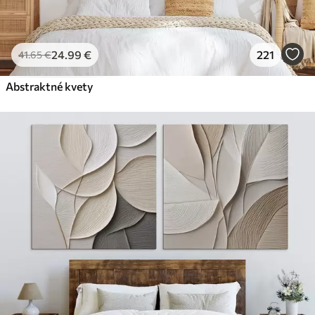
24
.99
€
221
41
.65
€
Abstraktné kvety