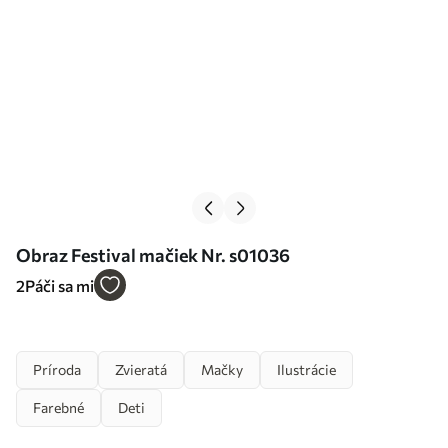
Obraz Festival mačiek Nr. s01036
2
Páči sa mi
Príroda
Zvieratá
Mačky
Ilustrácie
Farebné
Deti