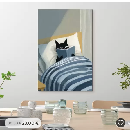
23
.00
€
38
.33
€