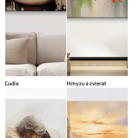
Ľudia
Hmyzu a zvierat