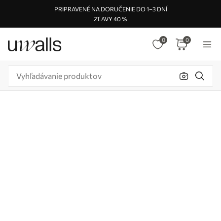
PRIPRAVENÉ NA DORUČENIE DO 1–3 DNÍ
ZĽAVY 40 %
0
0