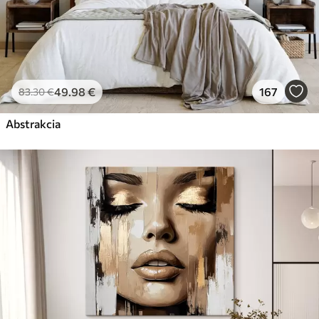
49
.98
€
167
83
.30
€
Abstrakcia