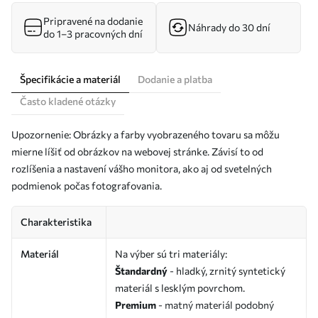
Pripravené na dodanie
Náhrady do 30 dní
do 1–3 pracovných dní
Špecifikácie a materiál
Dodanie a platba
Často kladené otázky
Upozornenie: Obrázky a farby vyobrazeného tovaru sa môžu
mierne líšiť od obrázkov na webovej stránke. Závisí to od
rozlíšenia a nastavení vášho monitora, ako aj od svetelných
podmienok počas fotografovania.
Charakteristika
Materiál
Na výber sú tri materiály:
Štandardný
- hladký, zrnitý syntetický
materiál s lesklým povrchom.
Premium
- matný materiál podobný