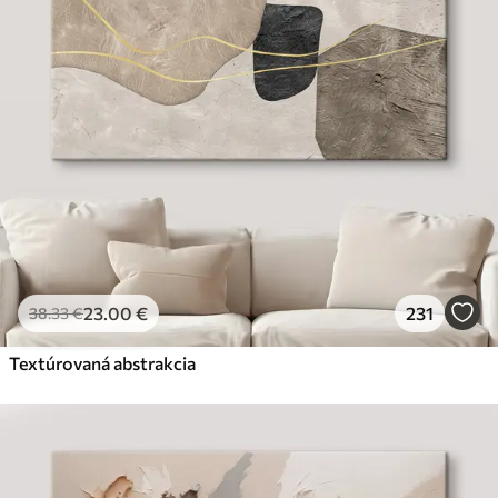
23
.00
€
231
38
.33
€
Textúrovaná abstrakcia