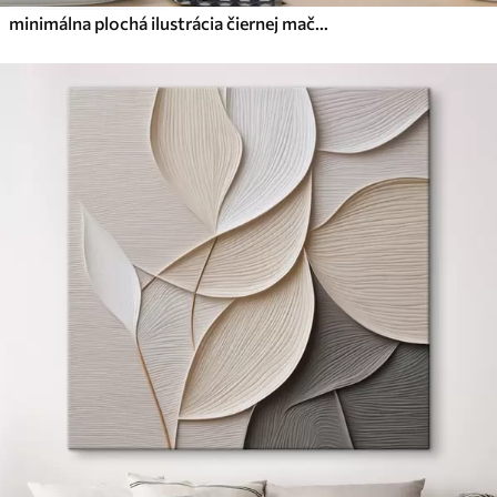
minimálna plochá ilustrácia čiernej mačky čítajúcej knihu v posteli