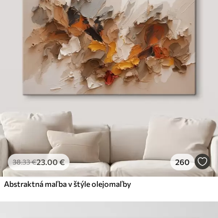
23
.00
€
260
38
.33
€
Abstraktná maľba v štýle olejomaľby