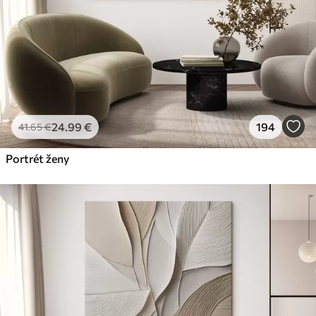
24
.99
€
194
41
.65
€
Portrét ženy