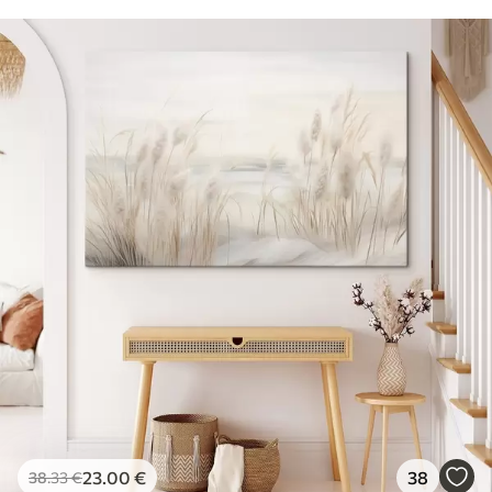
23
.00
€
38
38
.33
€