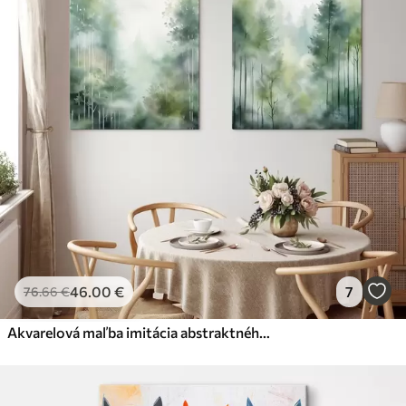
✗
Ekologický materiál
Premium
Od
29
.00
€
✓
Žiarivé a sýte farby
✓
Odolné voči vyblednutiu
✓
Bezpečný atrament bez zápachu
✓
Povrch podobný plátnu
✗
Ekologický materiál
Eko-Premium
Od
36
.00
€
46
.00
€
7
76
.66
€
✓
Žiarivé a sýte farby
✓
Odolné voči vyblednutiu
Akvarelová maľba imitácia abstraktného lesa s vysokými stromami a zeleným lístím, jemné tlmené farby
✓
Bezpečný atrament bez zápachu
✓
Povrch podobný plátnu
✓
Ekologický materiál