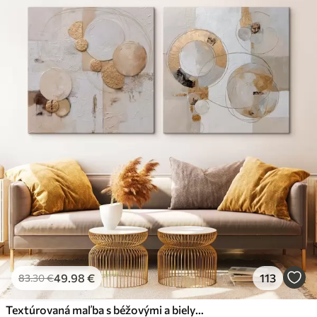
49
.98
€
113
83
.30
€
Textúrovaná maľba s béžovými a bielymi tvarmi