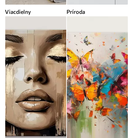
Viacdielny
Príroda