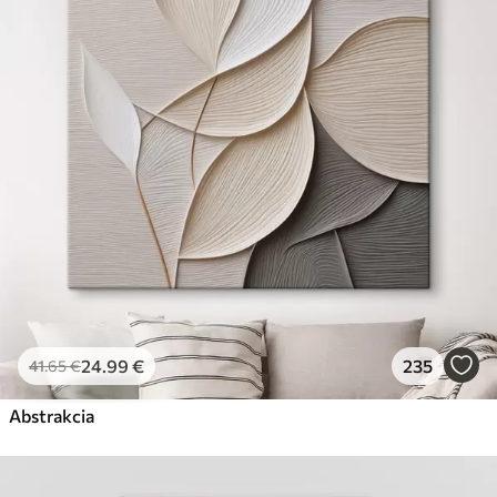
✗
Ekologický materiál
Premium
Od
29
.00
€
✓
Žiarivé a sýte farby
✓
Odolné voči vyblednutiu
✓
Bezpečný atrament bez zápachu
✓
Povrch podobný plátnu
✗
Ekologický materiál
Eko-Premium
Od
36
.00
€
24
.99
€
235
41
.65
€
✓
Žiarivé a sýte farby
✓
Abstrakcia
Odolné voči vyblednutiu
✓
Bezpečný atrament bez zápachu
✓
Povrch podobný plátnu
✓
Ekologický materiál