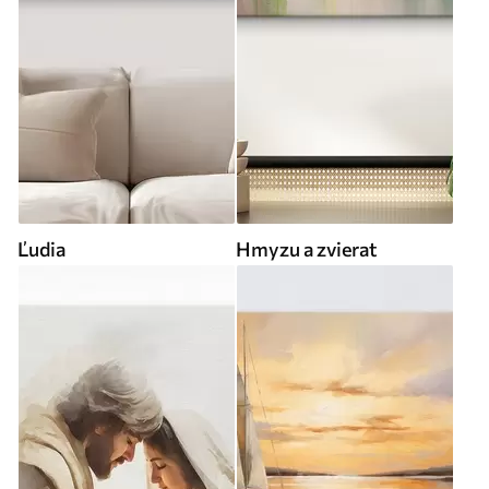
Ľudia
Hmyzu a zvierat