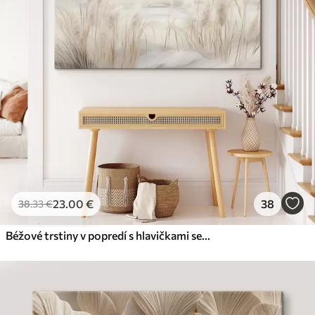
23
.00
€
38
38
.33
€
Béžové trstiny v popredí s hlavičkami semien, mäkké a jemné , rozmazané pozadie a svetlá obloha