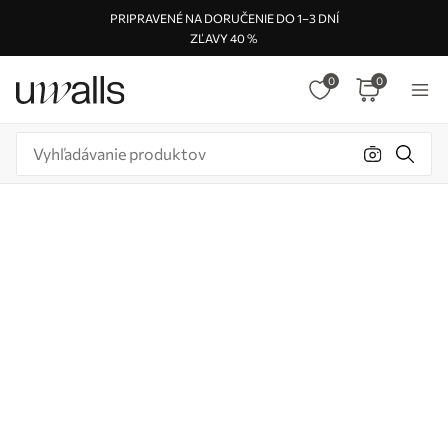
PRIPRAVENÉ NA DORUČENIE DO 1–3 DNÍ
ZĽAVY 40 %
0
0