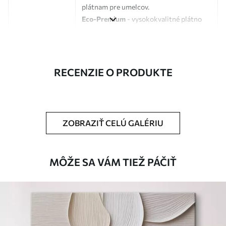
plátnam pre umelcov.
Eco-Premium
- vysokokvalitné plátno
vyrobené zo 100 % bavlny.
Autor
UWALLS
RECENZIE O PRODUKTE
Číslo článku
s34835
Okrem toho
Môžete pridať lakový náter.
ZOBRAZIŤ CELÚ GALÉRIU
Dostupné materiály
Štandard
MÔŽE SA VÁM TIEŽ PÁČIŤ
Od
23
.00
€
✓
Žiarivé a sýte farby
✓
Odolné voči vyblednutiu
✓
Bezpečný atrament bez zápachu
✗
Povrch podobný plátnu