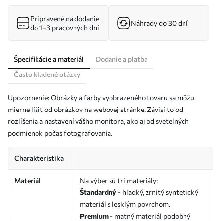
Pripravené na dodanie
Náhrady do 30 dní
do 1–3 pracovných dní
Špecifikácie a materiál
Dodanie a platba
Často kladené otázky
Upozornenie: Obrázky a farby vyobrazeného tovaru sa môžu
mierne líšiť od obrázkov na webovej stránke. Závisí to od
rozlíšenia a nastavení vášho monitora, ako aj od svetelných
podmienok počas fotografovania.
Charakteristika
Materiál
Na výber sú tri materiály:
Štandardný
- hladký, zrnitý syntetický
materiál s lesklým povrchom.
Premium
- matný materiál podobný