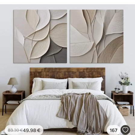
49
.98
€
167
83
.30
€