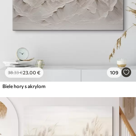
23
.00
€
109
38
.33
€
Biele hory s akrylom