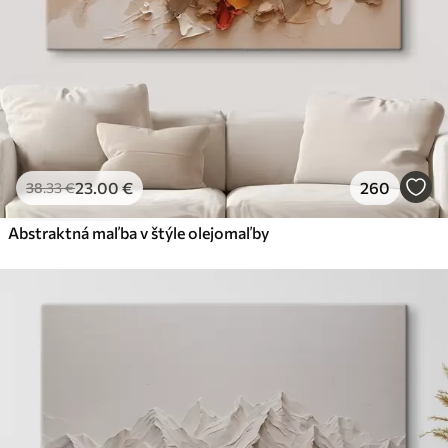
23
.00
€
260
38
.33
€
Abstraktná maľba v štýle olejomaľby