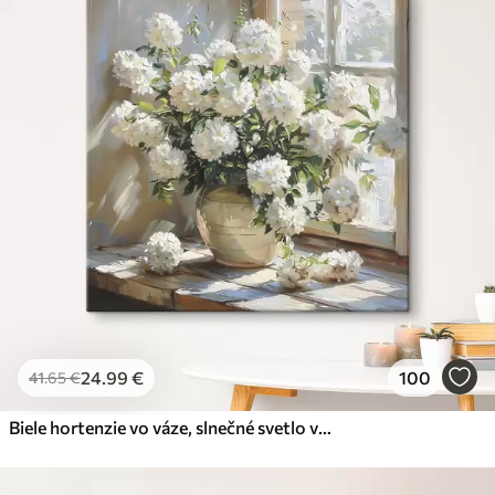
24
.99
€
100
41
.65
€
Biele hortenzie vo váze, slnečné svetlo v okne, olejomaľba