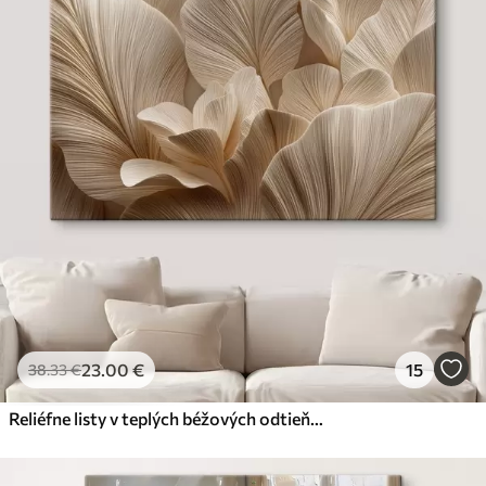
23
.00
€
15
38
.33
€
Reliéfne listy v teplých béžových odtieňoch