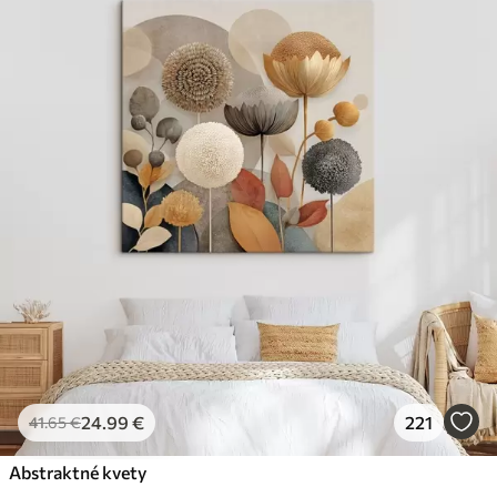
24
.99
€
221
41
.65
€
Abstraktné kvety