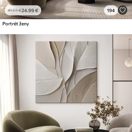
24
.99
€
194
41
.65
€
Portrét ženy