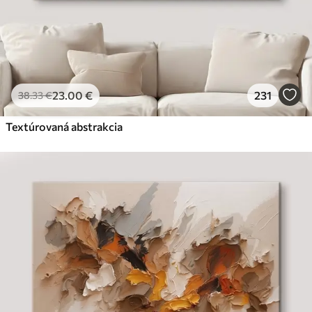
23
.00
€
231
38
.33
€
Textúrovaná abstrakcia