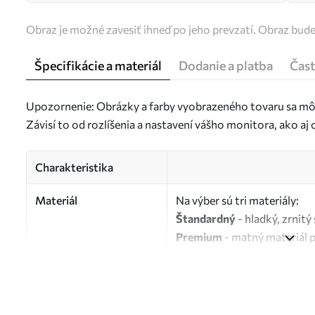
Obraz je možné zavesiť ihneď po jeho prevzatí. Obraz bud
Špecifikácie a materiál
Dodanie a platba
Čast
Upozornenie: Obrázky a farby vyobrazeného tovaru sa môž
Závisí to od rozlíšenia a nastavení vášho monitora, ako a
Charakteristika
Materiál
Na výber sú tri materiály:
Štandardný
- hladký, zrnit
Premium
- matný materiál 
Eco-Premium
- vysokokvali
Autor
UWALLS