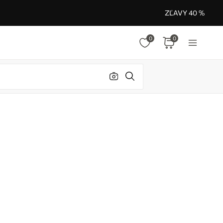
ZĽAVY 40 %
0
0