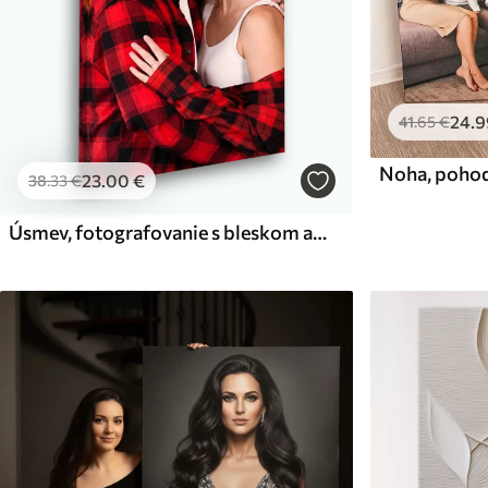
24
.9
41
.65
€
Noha, pohod
23
.00
€
38
.33
€
Úsmev, fotografovanie s bleskom a rámček