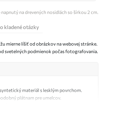
e napnutý na drevených nosidlách so šírkou 2 cm.
o kladené otázky
u mierne líšiť od obrázkov na webovej stránke.
j od svetelných podmienok počas fotografovania.
ý syntetický materiál s lesklým povrchom.
podobný plátnam pre umelcov.
tné plátno vyrobené zo 100 % bavlny.