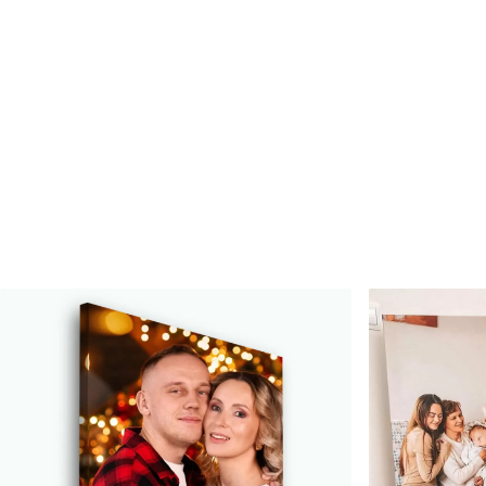
Číslo článku
s34707
Okrem toho
Môžete pridať lakový náter.
Dostupné materiály
Štandard
Premium
Od
23
.00
€
Od
29
.00
€
✓
✓
Žiarivé a sýte farby
Žiarivé a sýte farby
✓
✓
Odolné voči vyblednutiu
Odolné voči vyblednu
Bezpečný atrament bez
Bezpečný atrament b
✓
✓
zápachu
zápachu
✗
✓
Povrch podobný plátnu
Povrch podobný plát
✗
✗
Ekologický materiál
Ekologický materiál