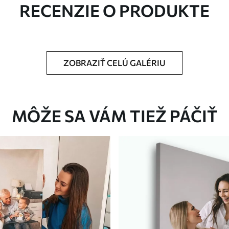
RECENZIE O PRODUKTE
ZOBRAZIŤ CELÚ GALÉRIU
Eko-Premium
Od
36
.00
€
MÔŽE SA VÁM TIEŽ PÁČIŤ
✓
Žiarivé a sýte farby
✓
tiu
Odolné voči vyblednutiu
ez
Bezpečný atrament bez
✓
zápachu
✓
nu
Povrch podobný plátnu
✓
Ekologický materiál