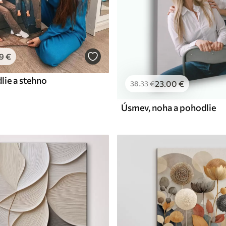
9
€
lie a stehno
23
.00
€
38
.33
€
Úsmev, noha a pohodlie