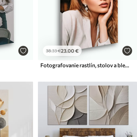
23
.00
€
38
.33
€
Fotografovanie rastlín, stolov a bleskov