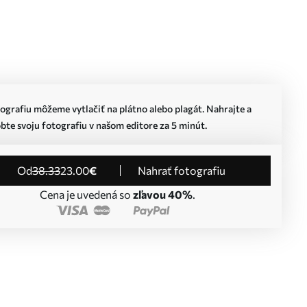
ografiu môžeme vytlačiť na plátno alebo plagát. Nahrajte a
bte svoju fotografiu v našom editore za 5 minút.
od
38
.33
23
.00
€
Nahrať fotografiu
Cena je uvedená so
zľavou 40%
.