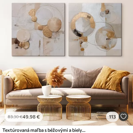
49
.98
€
113
83
.30
€
Textúrovaná maľba s béžovými a bielymi tvarmi