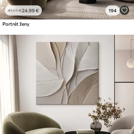
24
.99
€
194
41
.65
€
Portrét ženy