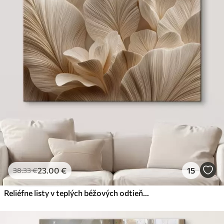
23
.00
€
15
38
.33
€
Reliéfne listy v teplých béžových odtieňoch