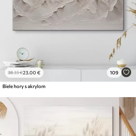
23
.00
€
109
38
.33
€
Biele hory s akrylom