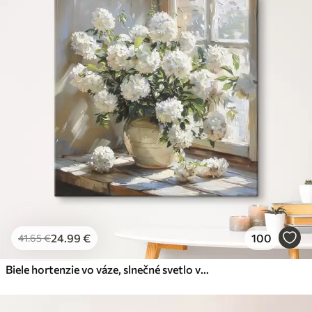
24
.99
€
100
41
.65
€
Biele hortenzie vo váze, slnečné svetlo v okne, olejomaľba