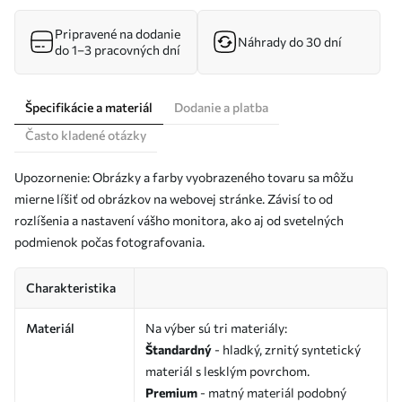
Pripravené na dodanie
Náhrady do 30 dní
do 1–3 pracovných dní
Špecifikácie a materiál
Dodanie a platba
Často kladené otázky
Upozornenie: Obrázky a farby vyobrazeného tovaru sa môžu
mierne líšiť od obrázkov na webovej stránke. Závisí to od
rozlíšenia a nastavení vášho monitora, ako aj od svetelných
podmienok počas fotografovania.
Charakteristika
Materiál
Na výber sú tri materiály:
Štandardný
- hladký, zrnitý syntetický
materiál s lesklým povrchom.
Premium
- matný materiál podobný