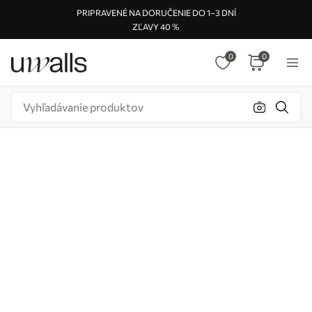
PRIPRAVENÉ NA DORUČENIE DO 1–3 DNÍ
ZĽAVY 40 %
0
0