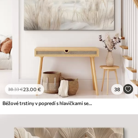
23
.00
€
38
38
.33
€
Béžové trstiny v popredí s hlavičkami semien, mäkké a jemné , rozmazané pozadie a svetlá obloha