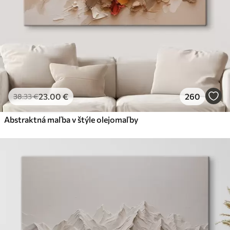
23
.00
€
260
38
.33
€
Abstraktná maľba v štýle olejomaľby