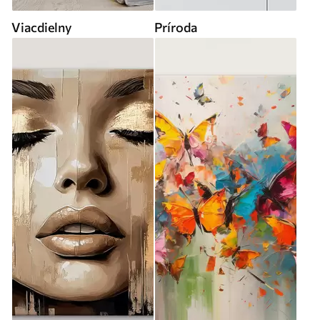
Viacdielny
Príroda