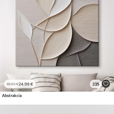
✗
Ekologický materiál
Premium
Od
29
.00
€
✓
Žiarivé a sýte farby
✓
Odolné voči vyblednutiu
✓
Bezpečný atrament bez zápachu
✓
Povrch podobný plátnu
✗
Ekologický materiál
Eko-Premium
Od
36
.00
€
24
.99
€
235
41
.65
€
✓
Žiarivé a sýte farby
✓
Abstrakcia
Odolné voči vyblednutiu
✓
Bezpečný atrament bez zápachu
✓
Povrch podobný plátnu
✓
Ekologický materiál