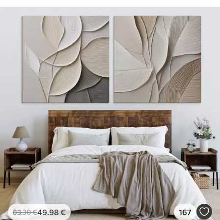
49
.98
€
167
83
.30
€