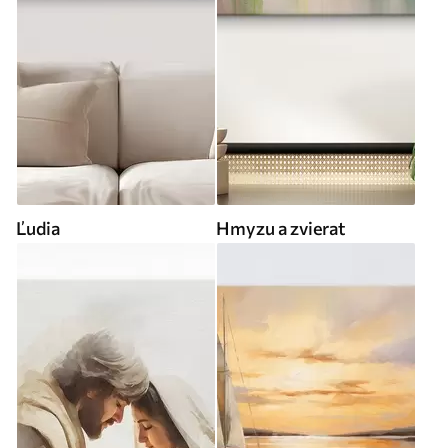
Ľudia
Hmyzu a zvierat