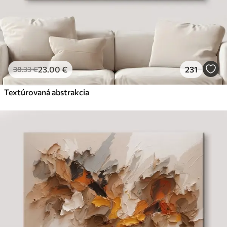
23
.00
€
231
38
.33
€
Textúrovaná abstrakcia