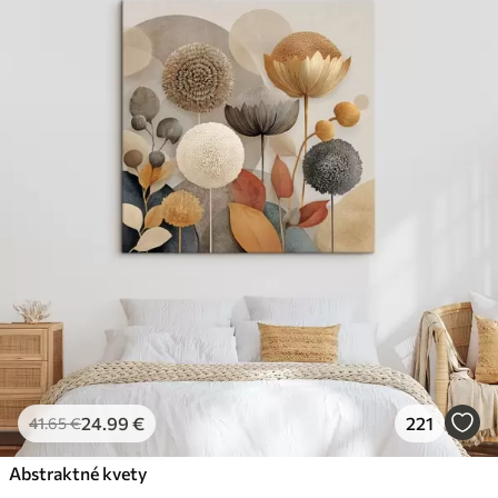
24
.99
€
221
41
.65
€
Abstraktné kvety