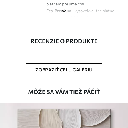
plátnam pre umelcov.
Eco-Premium
- vysokokvalitné plátno
vyrobené zo 100 % bavlny.
Autor
UWALLS
RECENZIE O PRODUKTE
Číslo článku
s34706
Okrem toho
Môžete pridať lakový náter.
ZOBRAZIŤ CELÚ GALÉRIU
Dostupné materiály
Štandard
MÔŽE SA VÁM TIEŽ PÁČIŤ
Od
23
.00
€
✓
Žiarivé a sýte farby
✓
Odolné voči vyblednutiu
✓
Bezpečný atrament bez zápachu
✗
Povrch podobný plátnu